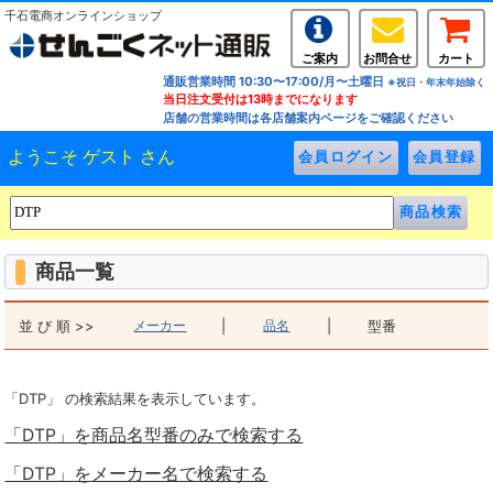
千石電商オンラインショップ
ご案内
お問合せ
カート
通販営業時間 10:30〜17:00/月〜土曜日
※祝日・年末年始除く
当日注文受付は13時までになります
店舗の営業時間は各店舗案内ページをご確認ください
ようこそ ゲスト さん
商品一覧
並 び 順 >>
メーカー
|
品名
|
型番
「DTP」 の検索結果を表示しています。
「DTP」を商品名型番のみで検索する
「DTP」をメーカー名で検索する