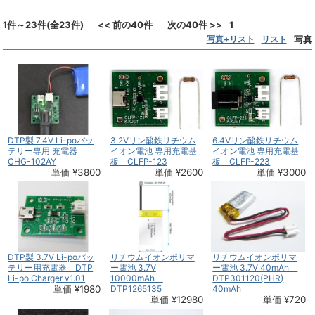
1件～23件(全23件)
<< 前の40件
次の40件 >>
1
写真+リスト
リスト
写真
DTP製 7.4V Li-poバッ
3.2Vリン酸鉄リチウム
6.4Vリン酸鉄リチウム
テリー専用 充電器
イオン電池 専用充電基
イオン電池 専用充電基
CHG-102AY
板 CLFP-123
板 CLFP-223
単価 ¥3800
単価 ¥2600
単価 ¥3000
DTP製 3.7V Li-poバッ
リチウムイオンポリマ
リチウムイオンポリマ
テリー用充電器 DTP
ー電池 3.7V
ー電池 3.7V 40mAh
Li-po Charger v1.01
10000mAh
DTP301120(PHR)
単価 ¥1980
DTP1265135
40mAh
単価 ¥12980
単価 ¥720