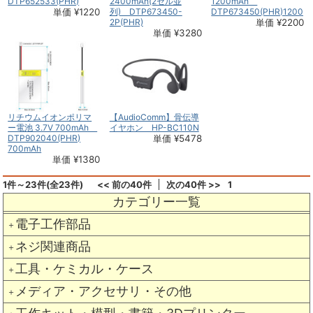
DTP652533(PHR)
2400mAh(2セル並
1200mAh
単価 ¥1220
列) DTP673450-
DTP673450(PHR)1200m
2P(PHR)
単価 ¥2200
単価 ¥3280
リチウムイオンポリマ
【AudioComm】骨伝導
ー電池 3.7V 700mAh
イヤホン HP-BC110N
DTP902040(PHR)
単価 ¥5478
700mAh
単価 ¥1380
1件～23件(全23件)
<< 前の40件
次の40件 >>
1
カテゴリー一覧
電子工作部品
＋
ネジ関連商品
＋
工具・ケミカル・ケース
＋
メディア・アクセサリ・その他
＋