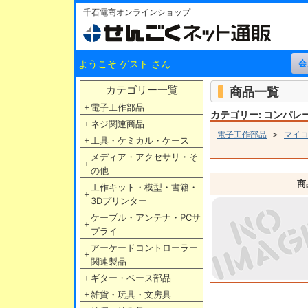
千石電商オンラインショップ
ようこそ ゲスト さん
カテゴリー一覧
商品一覧
＋
電子工作部品
カテゴリー: コンパレ
＋
ネジ関連商品
>
電子工作部品
マイコ
＋
工具・ケミカル・ケース
メディア・アクセサリ・そ
＋
の他
商
工作キット・模型・書籍・
＋
3Dプリンター
ケーブル・アンテナ・PCサ
＋
プライ
アーケードコントローラー
＋
関連製品
＋
ギター・ベース部品
＋
雑貨・玩具・文房具