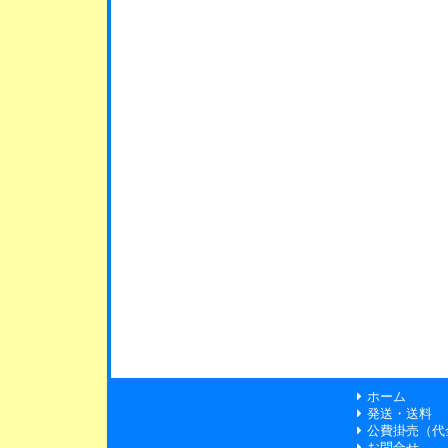
ホーム
発送・送料
公費掛売（代
お問合せ