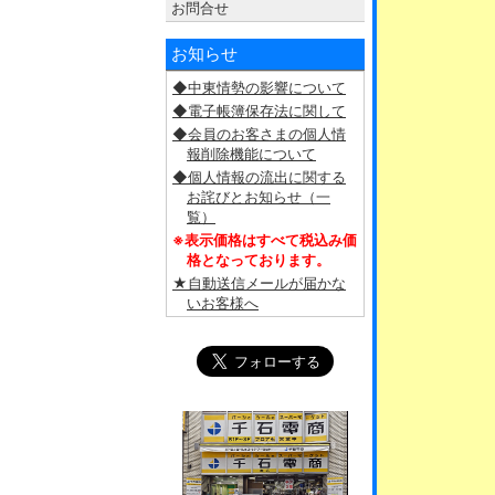
お問合せ
お知らせ
◆中東情勢の影響について
◆電子帳簿保存法に関して
◆会員のお客さまの個人情
報削除機能について
◆個人情報の流出に関する
お詫びとお知らせ（一
覧）
※表示価格はすべて税込み価
格となっております。
★自動送信メールが届かな
いお客様へ