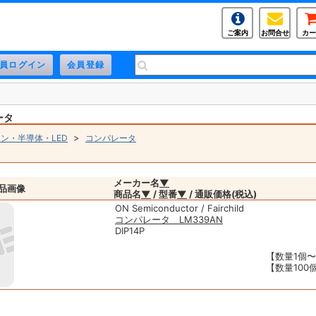
ご案内
お問合せ
カー
ータ
>
ン・半導体・LED
コンパレータ
メーカー名
▼
品画像
商品名
▼
/ 型番
▼
/ 通販価格(税込)
ON Semiconductor / Fairchild
コンパレータ LM339AN
DIP14P
【数量1個〜】
【数量100個