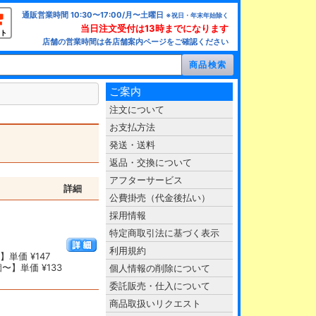
通販営業時間 10:30〜17:00/月〜土曜日
※祝日・年末年始除く
当日注文受付は13時までになります
ト
店舗の営業時間は各店舗案内ページをご確認ください
ご案内
注文について
お支払方法
発送・送料
返品・交換について
アフターサービス
詳細
公費掛売（代金後払い）
採用情報
特定商取引法に基づく表示
利用規約
単価 ¥147
〜】単価 ¥133
個人情報の削除について
委託販売・仕入について
商品取扱いリクエスト