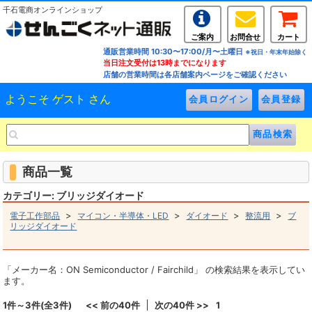
千石電商オンラインショップ
ご案内
お問合せ
カート
通販営業時間 10:30〜17:00/月〜土曜日
※祝日・年末年始除く
当日注文受付は13時までになります
店舗の営業時間は各店舗案内ページをご確認ください
ようこそ ゲスト さん
商品一覧
カテゴリー: ブリッジダイオード
>
>
>
>
電子工作部品
マイコン・半導体・LED
ダイオード
整流用
ブ
リッジダイオード
「メーカー名：ON Semiconductor / Fairchild」 の検索結果を表示してい
ます。
1件～3件(全3件)
<< 前の40件
次の40件 >>
1