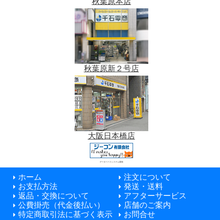
秋葉原本店
秋葉原新２号店
大阪日本橋店
データベースシステム開発
ホーム
注文について
お支払方法
発送・送料
返品・交換について
アフターサービス
公費掛売（代金後払い）
店舗のご案内
特定商取引法に基づく表示
お問合せ