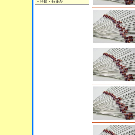
＋
特価・特集品