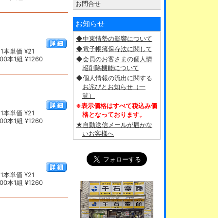
お問合せ
お知らせ
◆中東情勢の影響について
◆電子帳簿保存法に関して
1本単価 ¥21
0本1組 ¥1260
◆会員のお客さまの個人情
報削除機能について
◆個人情報の流出に関する
お詫びとお知らせ（一
覧）
※表示価格はすべて税込み価
1本単価 ¥21
格となっております。
0本1組 ¥1260
★自動送信メールが届かな
いお客様へ
1本単価 ¥21
0本1組 ¥1260