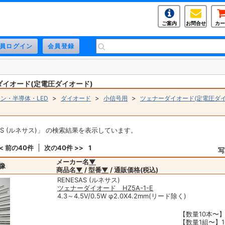
ご案内
お問合せ
カー
ダイオード(定電圧ダイオード)
>
>
>
ン・半導体・LED
ダイオード
小信号用
ツェナーダイオード(定電圧ダイ
AS (ルネサス)」 の検索結果を表示しています。
< 前の40件
次の40件 >>
1
写
メーカー名
▼
像
商品名
▼
/ 型番
▼
/ 通販価格(税込)
RENESAS (ルネサス)
ツェナーダイオード HZ5A-1-E
4.3～4.5V/0.5W φ2.0X4.2mm(リード除く)
【数量10本〜】
【数量1組〜】10