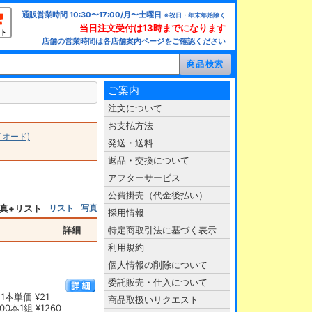
通販営業時間 10:30〜17:00/月〜土曜日
※祝日・年末年始除く
当日注文受付は13時までになります
ト
店舗の営業時間は各店舗案内ページをご確認ください
ご案内
注文について
お支払方法
オード)
発送・送料
返品・交換について
アフターサービス
公費掛売（代金後払い）
真+リスト
リスト
写真
採用情報
詳細
特定商取引法に基づく表示
利用規約
個人情報の削除について
委託販売・仕入について
1本単価 ¥21
商品取扱いリクエスト
0本1組 ¥1260