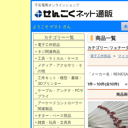
千石電商オンラインショップ
ようこそ ゲスト さん
カテゴリー一覧
商品一覧
＋
電子工作部品
カテゴリー: ツェナー
＋
ネジ関連商品
>
電子工作部品
マイコ
＋
工具・ケミカル・ケース
メディア・アクセサリ・そ
＋
の他
「メーカー名：RENES
工作キット・模型・書籍・
＋
3Dプリンター
1件～10件(全10件)
<
ケーブル・アンテナ・PCサ
＋
商品画
プライ
アーケードコントローラー
＋
関連製品
＋
ギター・ベース部品
＋
雑貨・玩具・文房具