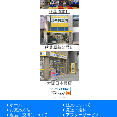
秋葉原本店
秋葉原新２号店
大阪日本橋店
データベースシステム開発
ホーム
注文について
お支払方法
発送・送料
返品・交換について
アフターサービス