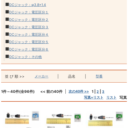
■
DCジャック：φ3.8×1.4
■
DCジャック：電圧区分１
■
DCジャック：電圧区分２
■
DCジャック：電圧区分３
■
DCジャック：電圧区分４
■
DCジャック：電圧区分５
■
DCジャック：電圧区分６
■
DCジャック：その他
並 び 順 >>
メーカー
|
品名
|
型番
1件～40件(全96件)
<< 前の40件
次の40件 >>
1
|
|
2
3
写真+リスト
リスト
写真