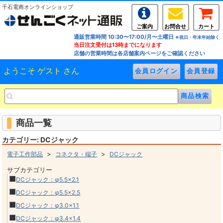
千石電商オンラインショップ
ご案内
お問合せ
カート
通販営業時間 10:30〜17:00/月〜土曜日
※祝日・年末年始除く
当日注文受付は13時までになります
店舗の営業時間は各店舗案内ページをご確認ください
ようこそ ゲスト さん
商品一覧
カテゴリー: DCジャック
>
>
電子工作部品
コネクタ・端子
DCジャック
サブカテゴリー
■
DCジャック：φ5.5×2.1
■
DCジャック：φ5.5×2.5
■
DCジャック：φ3.0×1.1
■
DCジャック：φ3.4×1.4