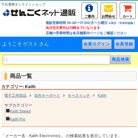
千石電商オンラインショップ
ご案内
お問合せ
カート
通販営業時間 10:30〜17:00/月〜土曜日
※祝日・年末年始除く
当日注文受付は13時までになります
店舗の営業時間は各店舗案内ページをご確認ください
ようこそ ゲスト さん
商品一覧
カテゴリー: Kailh
>
>
>
電子工作部品
自作キーボード
キースイッチ
Kailh
サブカテゴリー
■
Kailh Speed
■
Kailh Pro
「メーカー名：Kailh Electronics」 の検索結果を表示しています。