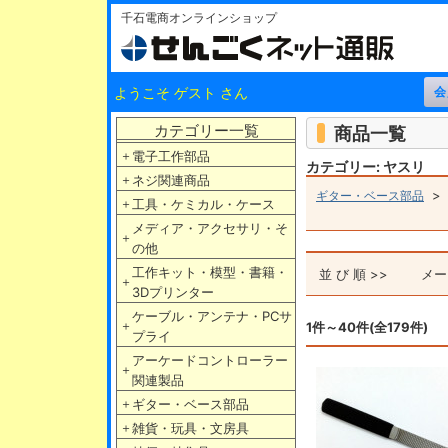
千石電商オンラインショップ
ようこそ ゲスト さん
カテゴリー一覧
商品一覧
＋
電子工作部品
カテゴリー: ヤスリ
＋
ネジ関連商品
ギター・ベース部品
＋
工具・ケミカル・ケース
メディア・アクセサリ・そ
＋
の他
工作キット・模型・書籍・
並 び 順 >>
メー
＋
3Dプリンター
ケーブル・アンテナ・PCサ
＋
1件～40件(全179件)
プライ
アーケードコントローラー
＋
関連製品
＋
ギター・ベース部品
＋
雑貨・玩具・文房具