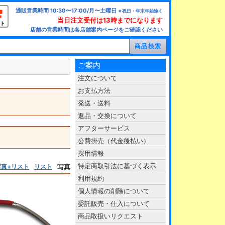
通販営業時間 10:30〜17:00/月〜土曜日
※祝日・年末年始除く
当日注文受付は13時までになります
ト
店舗の営業時間は各店舗案内ページをご確認ください
ご案内
注文について
お支払方法
発送・送料
返品・交換について
アフターサービス
公費掛売（代金後払い）
採用情報
特定商取引法に基づく表示
写真+リスト
リスト
写真
利用規約
個人情報の削除について
委託販売・仕入について
商品取扱いリクエスト