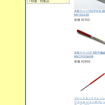
＋
特価・特集品
木彫ヤスリ150平中目
MK150A3B
単価 ¥2150
木彫ヤスリCP 8型平
MKCP008A5B
単価 ¥2959
フレットエンドドレッシ
ファイル ジャンボフレ