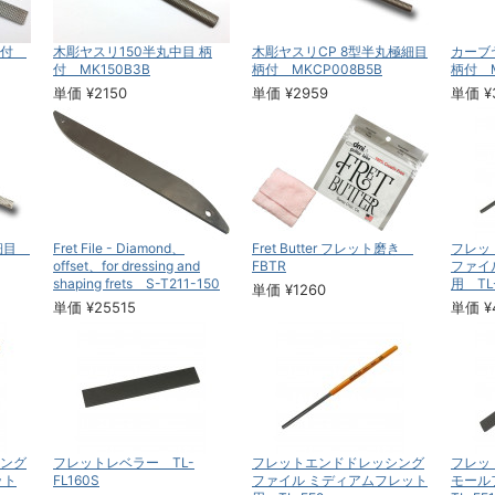
 柄付
木彫ヤスリ150半丸中目 柄
木彫ヤスリCP 8型半丸極細目
カーブ
付 MK150B3B
柄付 MKCP008B5B
柄付 M
単価 ¥2150
単価 ¥2959
単価 ¥
極細目
Fret File - Diamond、
Fret Butter フレット磨き
フレッ
offset、for dressing and
FBTR
ファイ
shaping frets S-T211-150
用 TL-
単価 ¥1260
単価 ¥25515
単価 ¥
ング
フレットレベラー TL-
フレットエンドドレッシング
フレッ
ット
FL160S
ファイル ミディアムフレット
モール