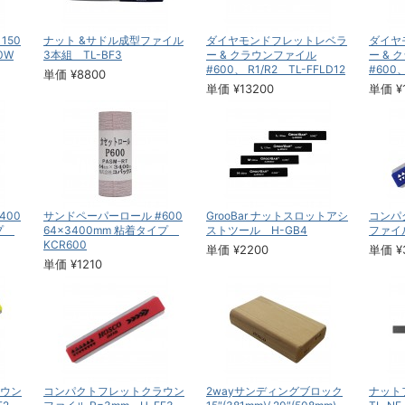
150
ナット &サドル成型ファイル
ダイヤモンドフレットレベラ
ダイヤ
0W
3本組 TL-BF3
ー & クラウンファイル
ー &
#600、 R1/R2 TL-FFLD12
#600、
単価 ¥8800
単価 ¥13200
単価 ¥
400
サンドペーパーロール #600
GrooBar ナットスロットアシ
コンパ
イプ
64×3400mm 粘着タイプ
ストツール H-GB4
ファイル
KCR600
単価 ¥2200
単価 ¥
単価 ¥1210
ウン
コンパクトフレットクラウン
2wayサンディングブロック
ナット