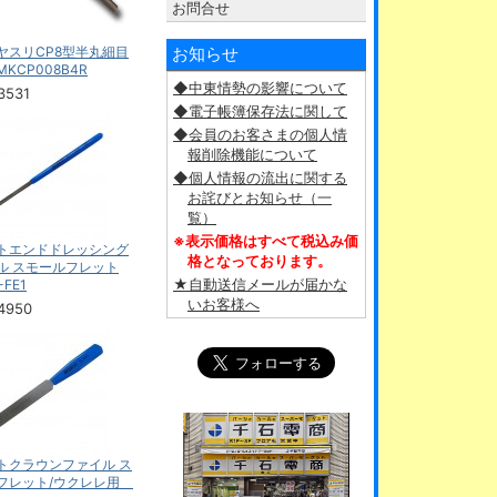
お問合せ
ヤスリCP8型半丸細目
お知らせ
KCP008B4R
◆中東情勢の影響について
3531
◆電子帳簿保存法に関して
◆会員のお客さまの個人情
報削除機能について
◆個人情報の流出に関する
お詫びとお知らせ（一
覧）
※表示価格はすべて税込み価
トエンドドレッシング
格となっております。
ル スモールフレット
★自動送信メールが届かな
FE1
いお客様へ
4950
トクラウンファイル ス
フレット/ウクレレ用