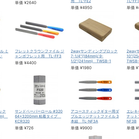
用 TL-FE2
TL-FF1
単価 ¥2640
単価 ¥4950
単価 ¥
ル ミ
フレットクラウンファイル ジ
2wayサンディングブロック
2wa
-
ャンボフレット用 TL-FF3
7-1/4″(184mm)/ 9-
10″(2
1/2″(241mm) TWSB-1
TWSB-
単価 ¥4400
単価 ¥1980
単価 ¥
ック
サンドペーパーロール #320
アコースティックギター用ダ
エレキ
6mm)
64×3200mm 粘着タイプ
ブルエッジナットファイル 3
ナット
KCR320
本組 TL-NF3A
NF3B
単価 ¥726
単価 ¥9900
単価 ¥