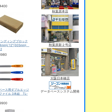
4400
秋葉原本店
yサンディングブロック
秋葉原新２号店
54mm)/ 12″(305mm)
2
1980
大阪日本橋店
ベース用ダブルエッジ
データベースシステム開発
ファイル 3本組 TL-
9900