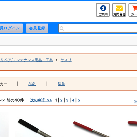
ご案内
お問合せ
カー
>
>
リペア/メンテナンス用品・工具
ヤスリ
カー
|
品名
|
型番
<< 前の40件
次の40件 >>
1
|
|
|
|
2
3
4
5