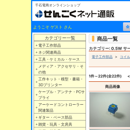
千石電商オンラインショップ
ようこそ ゲスト さん
カテゴリー一覧
商品一覧
＋
電子工作部品
カテゴリー: 0.5W 
＋
ネジ関連商品
>
電子工作部品
コイ
＋
工具・ケミカル・ケース
メディア・アクセサリ・そ
＋
の他
1件～22件(全22件)
工作キット・模型・書籍・
＋
3Dプリンター
商品画像
ケーブル・アンテナ・PCサ
＋
プライ
アーケードコントローラー
＋
関連製品
＋
ギター・ベース部品
＋
雑貨・玩具・文房具