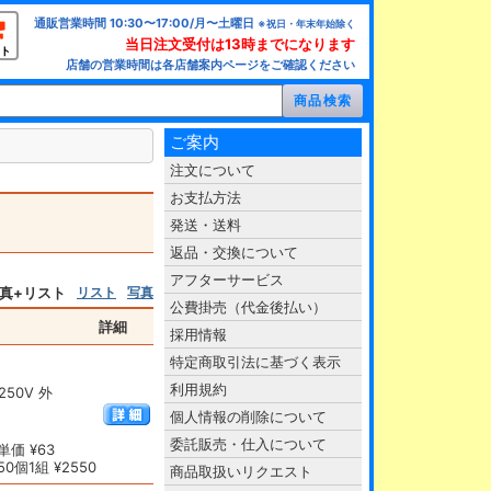
通販営業時間 10:30〜17:00/月〜土曜日
※祝日・年末年始除く
当日注文受付は13時までになります
ト
店舗の営業時間は各店舗案内ページをご確認ください
ご案内
注文について
お支払方法
発送・送料
返品・交換について
アフターサービス
真+リスト
リスト
写真
公費掛売（代金後払い）
詳細
採用情報
特定商取引法に基づく表示
利用規約
50V 外
個人情報の削除について
委託販売・仕入について
価 ¥63
0個1組 ¥2550
商品取扱いリクエスト