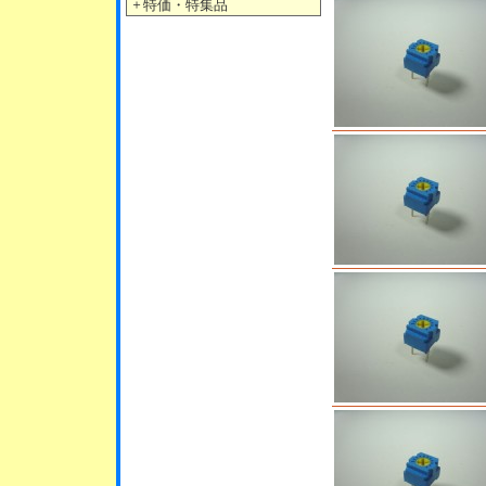
＋
特価・特集品