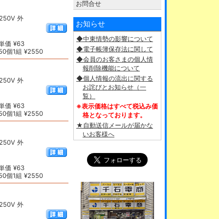
お問合せ
50V 外
お知らせ
◆中東情勢の影響について
価 ¥63
◆電子帳簿保存法に関して
0個1組 ¥2550
◆会員のお客さまの個人情
報削除機能について
◆個人情報の流出に関する
50V 外
お詫びとお知らせ（一
覧）
価 ¥63
※表示価格はすべて税込み価
0個1組 ¥2550
格となっております。
★自動送信メールが届かな
いお客様へ
50V 外
価 ¥63
0個1組 ¥2550
50V 外