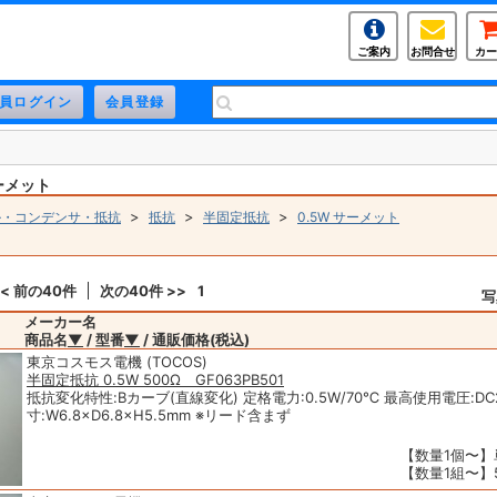
ご案内
お問合せ
カー
サーメット
>
>
>
ル・コンデンサ・抵抗
抵抗
半固定抵抗
0.5W サーメット
<< 前の40件
次の40件 >>
1
写
メーカー名
商品名
▼
/ 型番
▼
/ 通販価格(税込)
東京コスモス電機 (TOCOS)
半固定抵抗 0.5W 500Ω GF063PB501
抵抗変化特性:Bカーブ(直線変化) 定格電力:0.5W/70℃ 最高使用電圧:DC2
寸:W6.8×D6.8×H5.5mm ※リード含まず
【数量1個〜】単
【数量1組〜】5