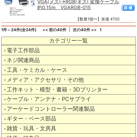
VGA(メス)→RGB(オス) 変換ケーブル
約0.15m VGARGB-015
【数量1個〜】単価 ¥700
1件～24件(全24件)
<< 前の40件
次の40件 >>
1
カテゴリー一覧
電子工作部品
＋
ネジ関連商品
＋
工具・ケミカル・ケース
＋
メディア・アクセサリ・その他
＋
工作キット・模型・書籍・3Dプリンター
＋
ケーブル・アンテナ・PCサプライ
＋
アーケードコントローラー関連製品
＋
ギター・ベース部品
＋
雑貨・玩具・文房具
＋