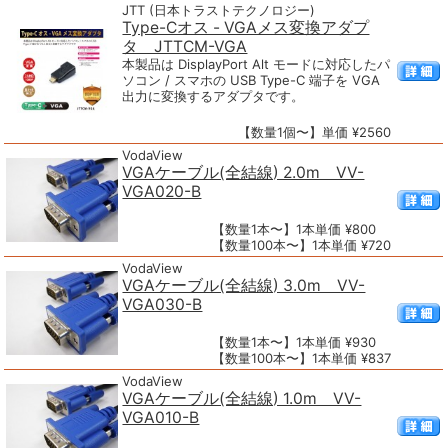
JTT (日本トラストテクノロジー)
Type-Cオス - VGAメス変換アダプ
タ JTTCM-VGA
本製品は DisplayPort Alt モードに対応したパ
ソコン / スマホの USB Type-C 端子を VGA
出力に変換するアダプタです。
【数量1個〜】単価 ¥2560
VodaView
VGAケーブル(全結線) 2.0m VV-
VGA020-B
【数量1本〜】1本単価 ¥800
【数量100本〜】1本単価 ¥720
VodaView
VGAケーブル(全結線) 3.0m VV-
VGA030-B
【数量1本〜】1本単価 ¥930
【数量100本〜】1本単価 ¥837
VodaView
VGAケーブル(全結線) 1.0m VV-
VGA010-B