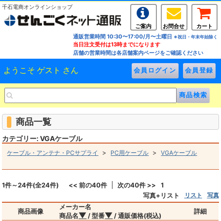
千石電商オンラインショップ
ご案内
お問合せ
カート
通販営業時間 10:30〜17:00/月〜土曜日
※祝日・年末年始除く
当日注文受付は13時までになります
店舗の営業時間は各店舗案内ページをご確認ください
ようこそ ゲスト さん
商品一覧
カテゴリー: VGAケーブル
>
>
ケーブル・アンテナ・PCサプライ
PC用ケーブル
VGAケーブル
1件～24件(全24件)
<< 前の40件
次の40件 >>
1
写真+リスト
リスト
写真
メーカー名
商品画像
詳細
▼
▼
商品名
/ 型番
/ 通販価格(税込)