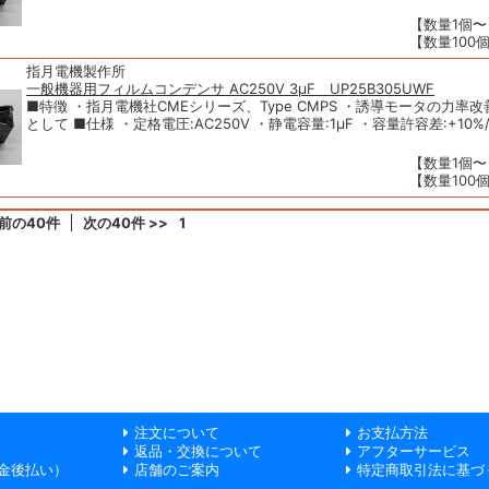
【数量1個〜】
【数量100個
指月電機製作所
一般機器用フィルムコンデンサ AC250V 3μF UP25B305UWF
■特徴 ・指月電機社CMEシリーズ、Type CMPS ・誘導モータの力率
として ■仕様 ・定格電圧:AC250V ・静電容量:1μF ・容量許容差:+10%/-5
【数量1個〜】
【数量100個
 前の40件
次の40件 >>
1
注文について
お支払方法
返品・交換について
アフターサービス
金後払い）
店舗のご案内
特定商取引法に基づ