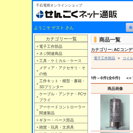
千石電商オンラインショップ
ようこそ ゲスト さん
カテゴリー一覧
商品一覧
＋
電子工作部品
カテゴリー: ACコン
＋
ネジ関連商品
>
電子工作部品
コイ
＋
工具・ケミカル・ケース
メディア・アクセサリ・そ
＋
の他
1件～6件(全6件)
<<
工作キット・模型・書籍・
＋
3Dプリンター
商品画像
ケーブル・アンテナ・PCサ
＋
プライ
アーケードコントローラー
＋
関連製品
＋
ギター・ベース部品
＋
雑貨・玩具・文房具