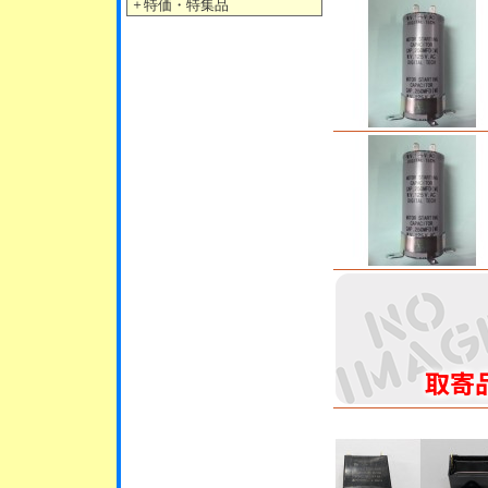
＋
特価・特集品