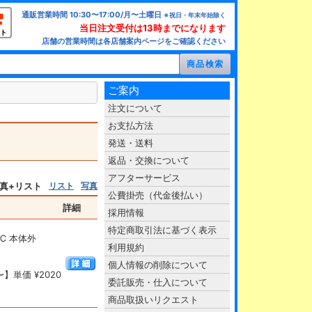
通販営業時間 10:30〜17:00/月〜土曜日
※祝日・年末年始除く
当日注文受付は13時までになります
ト
店舗の営業時間は各店舗案内ページをご確認ください
ご案内
注文について
お支払方法
発送・送料
返品・交換について
アフターサービス
真+リスト
リスト
写真
公費掛売（代金後払い）
詳細
採用情報
特定商取引法に基づく表示
℃ 本体外
利用規約
個人情報の削除について
】単価 ¥2020
委託販売・仕入について
商品取扱いリクエスト