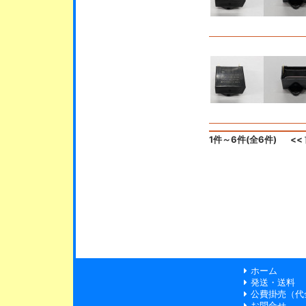
1件～6件(全6件)
<<
ホーム
発送・送料
公費掛売（代
お問合せ