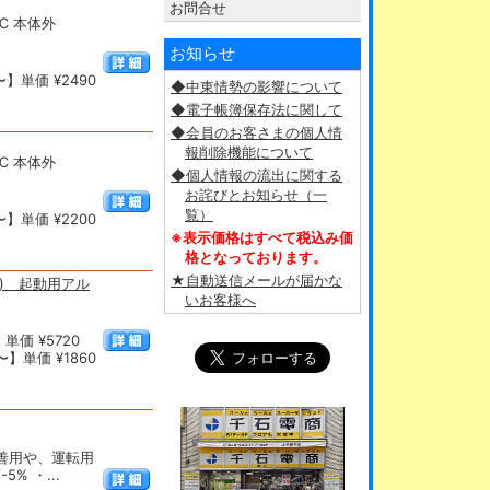
お問合せ
℃ 本体外
お知らせ
】単価 ¥2490
◆中東情勢の影響について
◆電子帳簿保存法に関して
◆会員のお客さまの個人情
報削除機能について
℃ 本体外
◆個人情報の流出に関する
お詫びとお知らせ（一
覧）
】単価 ¥2200
※表示価格はすべて税込み価
格となっております。
★自動送信メールが届かな
ン) 起動用アル
いお客様へ
単価 ¥5720
】単価 ¥1860
改善用や、運転用
% ・...