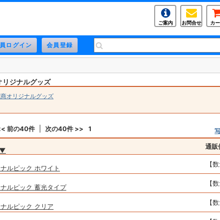
ご案内
お問合せ
カー
オリジナルグッズ
電商オリジナルグッズ
<< 前の40件
次の40件 >>
1
通販
▼
【数
ナルピック ホワイト
【数
ナルピック 蓄光タイプ
【数
ナルピック クリア