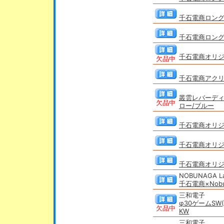
千石電商ロングス
千石電商ロングス
千石電商オリ
欠品中
千石電商アク
叢雲レバーディ
欠品中
ロー/ブルー
千石電商オリジ
千石電商オリ
千石電商オリジ
NOBUNAGA L
千石電商×Nob
三和電子
φ30ゲームSW
欠品中
KW
三和電子