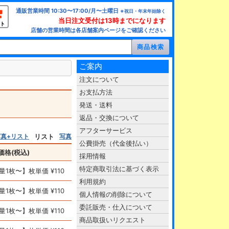
通販営業時間 10:30〜17:00/月〜土曜日
※祝日・年末年始除く
当日注文受付は13時までになります
ト
店舗の営業時間は各店舗案内ページをご確認ください
ご案内
注文について
お支払方法
発送・送料
返品・交換について
アフターサービス
写真+リスト
リスト
写真
公費掛売（代金後払い）
価格(税込)
採用情報
特定商取引法に基づく表示
量1枚〜】枚単価 ¥110
利用規約
量1枚〜】枚単価 ¥110
個人情報の削除について
委託販売・仕入について
量1枚〜】枚単価 ¥110
商品取扱いリクエスト