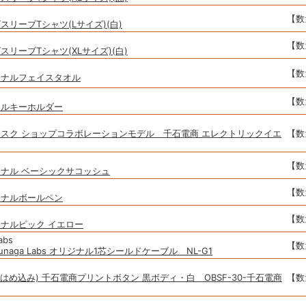
【数
リーブTシャツ(Lサイズ)(白)
【数
リーブTシャツ(XLサイズ)(白)
【数
ジナルフェイスタオル
【数
リルキーホルダー
スク ショップコラボレーションモデル 千石電商 エレクトリックイエ
【数
【数
ナル ベーシックサコッシュ
【数
ジナルボールペン
【数
ナルピック イエロー
abs
【数
unaga Labs オリジナル1芯シールドケーブル NL-G1
(はめ込み) 千石電商プリントボタン 黒ボディ・白 OBSF-30-千石電商
【数