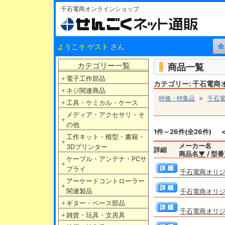
千石電商オンラインショップ
ようこそ ゲスト さん
カテゴリー一覧
商品一覧
＋
電子工作部品
カテゴリー: 千石電商
＋
ネジ関連商品
>
特価・特集品
千石
＋
工具・ケミカル・ケース
メディア・アクセサリ・そ
＋
の他
1件～26件(全26件)
工作キット・模型・書籍・
＋
メーカー名
3Dプリンター
詳細
商品名
▼
/ 型番
ケーブル・アンテナ・PCサ
＋
プライ
千石電商オリジ
アーケードコントローラー
＋
関連製品
千石電商オリジ
＋
ギター・ベース部品
千石電商オリジ
＋
雑貨・玩具・文房具