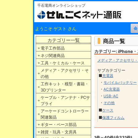
千石電商オンラインショップ
ようこそ ゲスト さん
カテゴリー一覧
商品一覧
＋
電子工作部品
カテゴリー: iPhon
＋
ネジ関連商品
メディア・アクセサリ・
＋
工具・ケミカル・ケース
メディア・アクセサリ・そ
サブカテゴリー
＋
■
充電器
の他
・
モバイルバッテリー
工作キット・模型・書籍・
＋
・
AC充電器
3Dプリンター
・
USB-AC
ケーブル・アンテナ・PCサ
＋
・
その他
プライ
■
ケース
アーケードコントローラー
＋
関連製品
■
保護フィルム
＋
ギター・ベース部品
＋
雑貨・玩具・文房具
1件～40件(全331件)