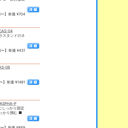
〜】単価 ¥704
S-04
ラスタンドのネ
〜】単価 ¥431
-06
】単価 ¥1481
SPHA-P
脚にしっかり固定
っかり掴む ■
〜】単価 ¥869