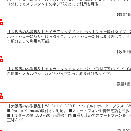
り外してカメラスタンドのネジ部分として利用も可能。
【数量1個
【大阪店のみ取扱品】カメラアタッチメント ホットシュー取付タイプ CA
ホットシューに取り付けるタイプ。 ホットシュー部分は取り外してカメ
ジ部分として利用も可能。
【数量1個
【大阪店のみ取扱品】カメラアタッチメント パイプ取付 可動タイプ CAS
自転車やメタルラックなどのパイプ部分に取り付けるタイプ。
【数量1個〜
【大阪店のみ取扱品】WILD×HOLDER Plus ワイルドホルダープラス WA
■iPhone Xs maxの取付けに対応。 ■スマートフォンや携帯電話を三
■ホルダーの幅は56～80mm調節可能 ■滑り止めでスマートフォンをし
三脚穴×2
【数量1個