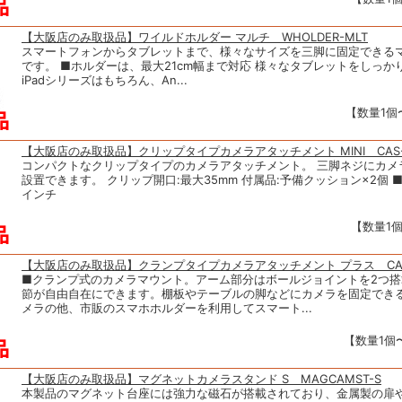
【大阪店のみ取扱品】ワイルドホルダー マルチ WHOLDER-MLT
スマートフォンからタブレットまで、様々なサイズを三脚に固定できる
です。 ■ホルダーは、最大21cm幅まで対応 様々なタブレットをしっか
iPadシリーズはもちろん、An...
【数量1個〜
【大阪店のみ取扱品】クリップタイプカメラアタッチメント MINI CAS-0
コンパクトなクリップタイプのカメラアタッチメント。 三脚ネジにカメ
設置できます。 クリップ開口:最大35mm 付属品:予備クッション×2個 ■三
インチ
【数量1個
【大阪店のみ取扱品】クランプタイプカメラアタッチメント プラス CAS
■クランプ式のカメラマウント。アーム部分はボールジョイントを2つ搭
節が自由自在にできます。棚板やテーブルの脚などにカメラを固定でき
メラの他、市販のスマホホルダーを利用してスマート...
【数量1個〜
【大阪店のみ取扱品】マグネットカメラスタンド S MAGCAMST-S
本製品のマグネット台座には強力な磁石が搭載されており、金属製の扉