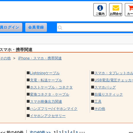
ご案内
お問合せ
カー
e・スマホ・携帯関連
>
その他
iPhone・スマホ・携帯関連
■
■
Lightningケーブル
スマホ・タブレットホ
■
■
充電・転送ケーブル
USB電流/電圧チェッカ
■
■
ホストケーブル・コネクタ
スマホバッグ
■
■
変換コネクタ・ケーブル
自撮りスティック
■
■
スマホ映像出力関連
工具
■
■
ハンズフリー/イヤホンマイク
その他
■
イヤホンアクセサリー
<< 前の40件
次の40件 >>
1
|
|
|
|
･･･
2
3
4
5