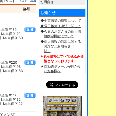
真+リスト
リスト
写真
お問合せ
詳細
お知らせ
◆中東情勢の影響について
◆電子帳簿保存法に関して
単価 ¥189
◆会員のお客さまの個人情
1本単価 ¥170
報削除機能について
1本単価 ¥160
◆個人情報の流出に関する
お詫びとお知らせ（一
覧）
※表示価格はすべて税込み価
格となっております。
単価 ¥220
★自動送信メールが届かな
1本単価 ¥198
1本単価 ¥183
いお客様へ
単価 ¥147
1本単価 ¥132
1本単価 ¥122
CMG-ST