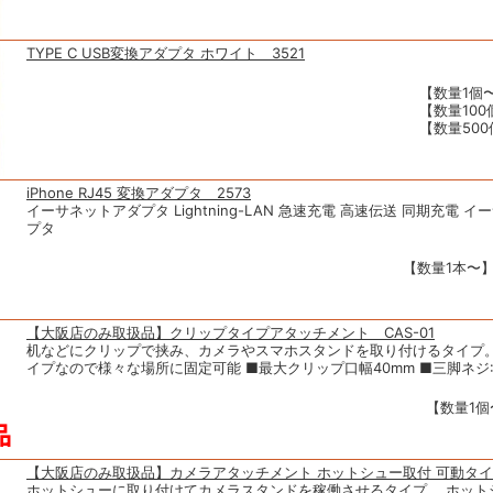
TYPE C USB変換アダプタ ホワイト 3521
【数量1個〜
【数量100
【数量500
iPhone RJ45 変換アダプタ 2573
イーサネットアダプタ Lightning-LAN 急速充電 高速伝送 同期充電 
プタ
【数量1本〜】1
【大阪店のみ取扱品】クリップタイプアタッチメント CAS-01
机などにクリップで挟み、カメラやスマホスタンドを取り付けるタイプ。
イプなので様々な場所に固定可能 ■最大クリップ口幅40mm ■三脚ネジ:
【数量1個〜
【大阪店のみ取扱品】カメラアタッチメント ホットシュー取付 可動タイプ
ホットシューに取り付けてカメラスタンドを稼働させるタイプ。 ホット