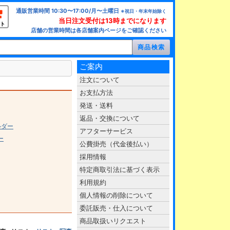
通販営業時間 10:30〜17:00/月〜土曜日
※祝日・年末年始除く
当日注文受付は13時までになります
ト
店舗の営業時間は各店舗案内ページをご確認ください
ご案内
注文について
お支払方法
発送・送料
返品・交換について
ルダー
アフターサービス
ー
公費掛売（代金後払い）
採用情報
特定商取引法に基づく表示
利用規約
個人情報の削除について
委託販売・仕入について
商品取扱いリクエスト