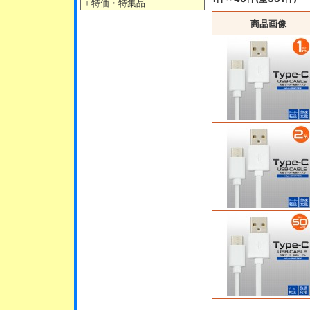
＋
特価・特集品
商品画像