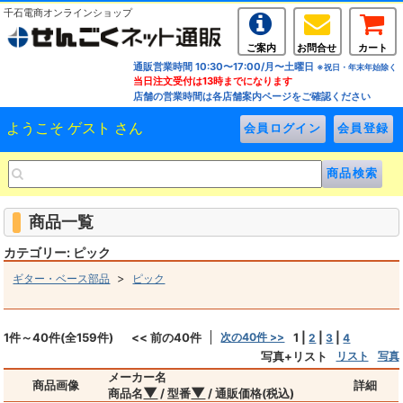
千石電商オンラインショップ
ご案内
お問合せ
カート
通販営業時間 10:30〜17:00/月〜土曜日
※祝日・年末年始除く
当日注文受付は13時までになります
店舗の営業時間は各店舗案内ページをご確認ください
ようこそ ゲスト さん
商品一覧
カテゴリー: ピック
>
ギター・ベース部品
ピック
1件～40件(全159件)
<< 前の40件
次の40件 >>
1
|
|
|
2
3
4
写真+リスト
リスト
写真
メーカー名
商品画像
詳細
▼
▼
商品名
/ 型番
/ 通販価格(税込)