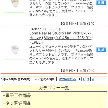
クセサリーを製作しているJohn Pearseが送
り出すフラットピックです。 プリウォー品質
のViscoloidを使用し、従来のティアドロップ
型よりも少し大き...
【数量1個〜】単価 ¥240
Birdland(バードランド)
John Pearse Studio Flat Pick ExEx-
Heavy (Silver) 約1.45mm 126-01-
FLPEEH
ユニークなアコースティック楽器用の弦やア
クセサリーを製作しているJohn Pearseが送
り出すフラットピックです。 プリウォー品質
のViscoloidを使用し、従来のティアドロップ
型よりも少し大き...
【数量1個〜】単価 ¥240
1件～40件(全159件)
<< 前の40件
次の40件 >>
1
|
|
|
2
3
4
カテゴリー一覧
電子工作部品
＋
ネジ関連商品
＋