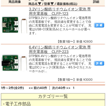
商品画像
詳細
▼
▼
商品名
/ 型番
/ 通販価格(税込)
3.2Vリン酸鉄リチウムイオン電池 専
用充電基板 CLFP-123
DTP製3.2Vリン酸鉄リチウムイオン電池専用
の充電基板です。 抵抗値を変更することで自
由に充電電流を変更することが可能です。 充
電はUSB-C(実装済み)とスルーホールが選べ
ます。
【数量1個〜】単価 ¥2600
6.4Vリン酸鉄リチウムイオン電池 専
用充電基板 CLFP-223
DTP製6.4Vリン酸鉄リチウムイオン電池専用
の充電基板です。 抵抗値を変更することで自
由に充電電流を変更することが可能です。 充
電はDCジャック(実装済み・Φ5.5*2.1)とスル
ーホールが...
【数量1個〜】単価 ¥3000
1件～2件(全2件)
<< 前の40件
次の40件 >>
1
カテゴリー一覧
電子工作部品
＋