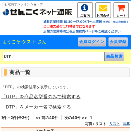
千石電商オンラインショップ
ご案内
お問合せ
カート
通販営業時間 10:30〜17:00/月〜土曜日
※祝日・年末年始除く
当日注文受付は13時までになります
店舗の営業時間は各店舗案内ページをご確認ください
ようこそ ゲスト さん
商品一覧
「DTP」 の検索結果を表示しています。
「DTP」を商品名型番のみで検索する
「DTP」をメーカー名で検索する
1件～2件(全2件)
<< 前の40件
次の40件 >>
1
写真+リスト
リスト
写真
メーカー名