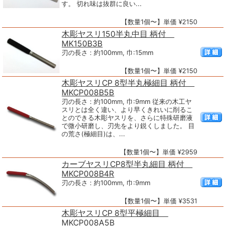
す。 切れ味は抜群に良い...
【数量1個〜】単価 ¥2150
木彫ヤスリ150半丸中目 柄付
MK150B3B
刃の長さ : 約100mm, 巾:15mm
【数量1個〜】単価 ¥2150
木彫ヤスリCP 8型半丸極細目 柄付
MKCP008B5B
刃の長さ : 約100mm, 巾:9mm 従来の木工ヤ
スリとは全く違い、より早くきれいに削るこ
とのできる木彫ヤスリを、さらに特殊研磨液
で微小研磨し、刃先をより鋭くしました。 目
の荒さ(極細目)は、...
【数量1個〜】単価 ¥2959
カーブヤスリCP8型半丸細目 柄付
MKCP008B4R
刃の長さ : 約100mm, 巾:9mm
【数量1個〜】単価 ¥3531
木彫ヤスリCP 8型平極細目
MKCP008A5B