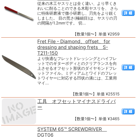
従来の木工ヤスリとは全く違い、より早くき
れいに削ることのできる木彫ヤスリを、 さら
に特殊研磨液で微小研磨し、刃先をより鋭く
しました。 目の荒さ(極細目)は、ヤスリの刃
の間隔が1.2mmです。 切...
【数量1個〜】単価 ¥2959
Fret File - Diamond、offset、for
dressing and shaping frets S-
T211-150
より快適なフレットドレッシングとハイフレ
ットでのギターボディとのクリアランスを向
上させるオフセット形状のダイヤモンドフレ
ットファイル。ミディアムとワイドのフレッ
トワイヤーに対応する凹状の溝には、工業用
マイ...
【数量1個〜】単価 ¥25515
工具 オフセットマイナスドライバ
ー
【数量1個〜】単価 ¥3465
SYSTEM 65™ SCREWDRIVER
DGT06