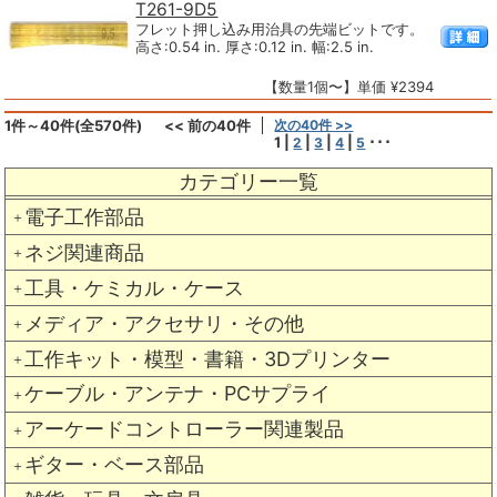
T261-9D5
フレット押し込み用治具の先端ビットです。
高さ:0.54 in. 厚さ:0.12 in. 幅:2.5 in.
【数量1個〜】単価 ¥2394
1件～40件(全570件)
<< 前の40件
次の40件 >>
1
|
|
|
|
･･･
2
3
4
5
カテゴリー一覧
電子工作部品
＋
ネジ関連商品
＋
工具・ケミカル・ケース
＋
メディア・アクセサリ・その他
＋
工作キット・模型・書籍・3Dプリンター
＋
ケーブル・アンテナ・PCサプライ
＋
アーケードコントローラー関連製品
＋
ギター・ベース部品
＋