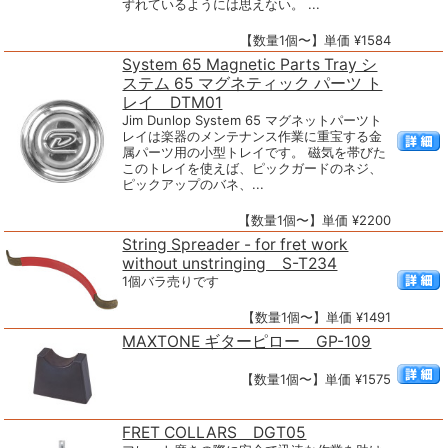
ずれているようには思えない。 ...
【数量1個〜】単価 ¥1584
System 65 Magnetic Parts Tray シ
ステム 65 マグネティック パーツ ト
レイ DTM01
Jim Dunlop System 65 マグネットパーツト
レイは楽器のメンテナンス作業に重宝する金
属パーツ用の小型トレイです。 磁気を帯びた
このトレイを使えば、ピックガードのネジ、
ピックアップのバネ、...
【数量1個〜】単価 ¥2200
String Spreader - for fret work
without unstringing S-T234
1個バラ売りです
【数量1個〜】単価 ¥1491
MAXTONE ギターピロー GP-109
【数量1個〜】単価 ¥1575
FRET COLLARS DGT05