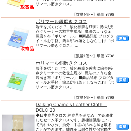
リマール磨きクロス』 ...
【数量1個〜】単価 ¥798
ポリマール銀磨きクロス
端子を拭くだけで、酸化被膜を確実に除去!接
点クリーナーの救世主現る!! 魔法のような金
属磨き布「ポリマール」 ■商品詳細 ブログタ
イトルお手軽、簡単!汚れ落としならこれ!『ポ
リマール磨きクロス』 ...
【数量1個〜】単価 ¥798
ポリマール銅磨きクロス
端子を拭くだけで、酸化被膜を確実に除去!接
点クリーナーの救世主現る!! 魔法のような金
属磨き布「ポリマール」 ■商品詳細 ブログタ
イトルお手軽、簡単!汚れ落としならこれ!『ポ
リマール磨きクロス』 ...
【数量1個〜】単価 ¥798
Daiking Chamois Leather Cloth
DCLC-20
◆日本鹿革クロス 純鹿革を油なめしで線維化
したセーム革クロスです。超極細繊維によっ
て汚れや水分、油分、手垢の汚れも拭き取る
ことができます。純鹿革は耐久性や保管能力