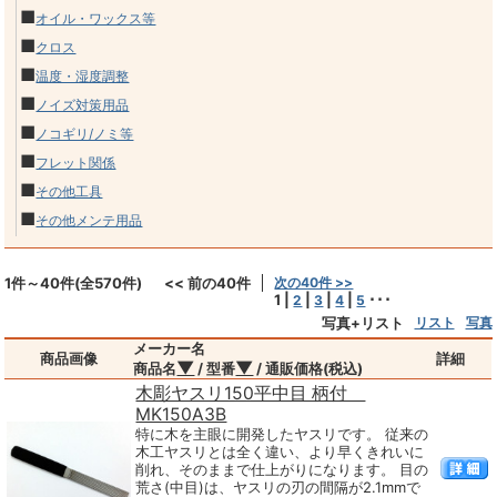
■
オイル・ワックス等
■
クロス
■
温度・湿度調整
■
ノイズ対策用品
■
ノコギリ/ノミ等
■
フレット関係
■
その他工具
■
その他メンテ用品
1件～40件(全570件)
<< 前の40件
次の40件 >>
1
|
|
|
|
･･･
2
3
4
5
写真+リスト
リスト
写真
メーカー名
商品画像
詳細
▼
▼
商品名
/ 型番
/ 通販価格(税込)
木彫ヤスリ150平中目 柄付
MK150A3B
特に木を主眼に開発したヤスリです。 従来の
木工ヤスリとは全く違い、より早くきれいに
削れ、そのままで仕上がりになります。 目の
荒さ(中目)は、ヤスリの刃の間隔が2.1mmで