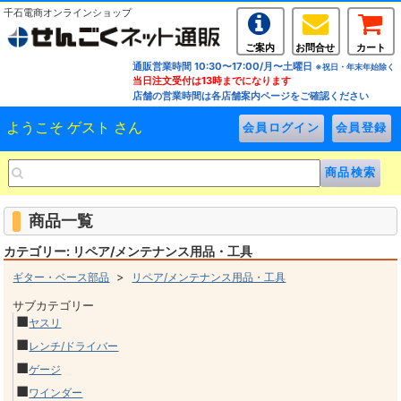
千石電商オンラインショップ
ご案内
お問合せ
カート
通販営業時間 10:30〜17:00/月〜土曜日
※祝日・年末年始除く
当日注文受付は13時までになります
店舗の営業時間は各店舗案内ページをご確認ください
ようこそ ゲスト さん
商品一覧
カテゴリー: リペア/メンテナンス用品・工具
>
ギター・ベース部品
リペア/メンテナンス用品・工具
サブカテゴリー
■
ヤスリ
■
レンチ/ドライバー
■
ゲージ
■
ワインダー