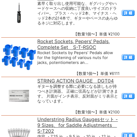
素早く取り出し使用可能な、ギグバッグやハ
ードケースへの収納に丁度良いサイズのドラ
イバー。 プラス・ヘッド2本、マイナス・ヘ
ッド2本の計4本で、ギターやベースのあらゆ
るネジに対応します。
【数量1個〜】単価 ¥2100
Rocket Sockets, Pepers’ Pedals,
Complete Set S-T-RSOC
Rocket Sockets by Pepers' Pedals allow
for the tightening of various nuts for
jacks, potentiometers an...
【数量1個〜】単価 ¥6111
STRING ACTION GAUGE DGT04
ギターを調整する際に必要になる誰しもが持
つべき計測器。 正確に弦高などが計測できま
す。 片面がインチ表示、反対面がミリ表示と
なっています。
【数量1個〜】単価 ¥2100
Understring Radius Gaugesセット -
9 Sizes、for Saddle Adjustments
S-T202
内容 ・7.25 in. ・9.5 in. ・10 in. ・12 in. ・