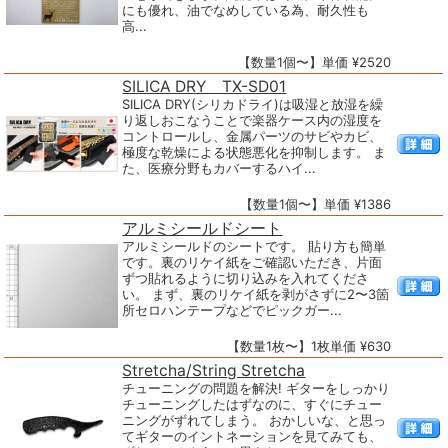
にも優れ、油でなめしている為、耐久性も
高...
【数量1個〜】単価 ¥2520
SILICA DRY TX-SD01
SILICA DRY(シリカドライ)は吸湿と放湿を繰
り返しおこなうことで楽器ケース内の湿度を
コントロールし、金属パーツのサビやカビ、
極度な乾燥による状態悪化を抑制します。 ま
た、医療分野もカバーするハイ...
【数量1個〜】単価 ¥1386
アルミシールドシート
アルミシールドのシートです。 貼り方も簡単
です。裏のリケイ紙をご確認いただき、片面
ずつ貼れるように切り込みを入れてくださ
い。 まず、裏のリケイ紙を剥がさずに2〜3箇
所セロハンテープなどでピックガー...
【数量1枚〜】1枚単価 ¥630
Stretcha/String Stretcha
チューニングの問題を解決! ギターをしっかり
チューニングしたはずなのに、すぐにチュー
ニングがずれてしまう。 おかしいな、と思っ
てギターのイントネーションを見てみても、