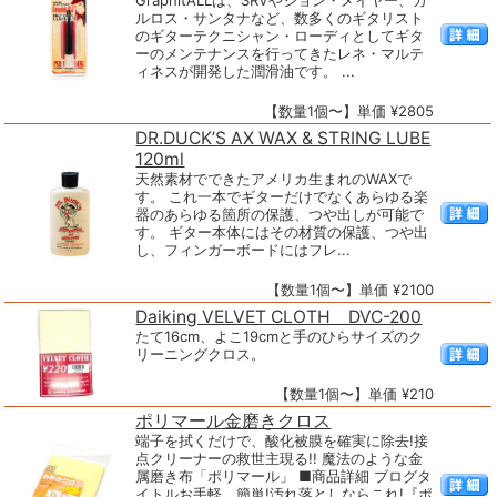
GraphitALLは、SRVやジョン・メイヤー、カ
ルロス・サンタナなど、数多くのギタリスト
のギターテクニシャン・ローディとしてギタ
ーのメンテナンスを行ってきたレネ・マルテ
ィネスが開発した潤滑油です。 ...
【数量1個〜】単価 ¥2805
DR.DUCK’S AX WAX & STRING LUBE
120ml
天然素材でできたアメリカ生まれのWAXで
す。 これ一本でギターだけでなくあらゆる楽
器のあらゆる箇所の保護、つや出しが可能で
す。 ギター本体にはその材質の保護、つや出
し、フィンガーボードにはフレ...
【数量1個〜】単価 ¥2100
Daiking VELVET CLOTH DVC-200
たて16cm、よこ19cmと手のひらサイズのク
リーニングクロス。
【数量1個〜】単価 ¥210
ポリマール金磨きクロス
端子を拭くだけで、酸化被膜を確実に除去!接
点クリーナーの救世主現る!! 魔法のような金
属磨き布「ポリマール」 ■商品詳細 ブログタ
イトルお手軽、簡単!汚れ落としならこれ!『ポ