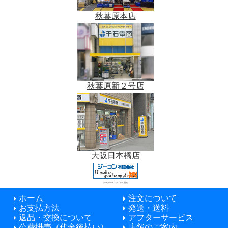
秋葉原本店
秋葉原新２号店
大阪日本橋店
データベースシステム開発
ホーム
注文について
お支払方法
発送・送料
返品・交換について
アフターサービス
公費掛売（代金後払い）
店舗のご案内