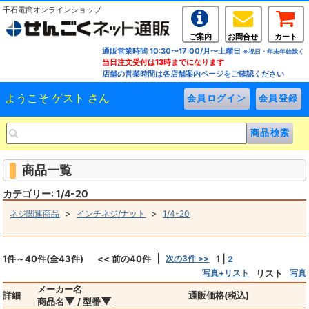
千石電商オンラインショップ
ご案内
お問合せ
カート
通販営業時間 10:30〜17:00/月〜土曜日
※祝日・年末年始除く
当日注文受付は13時までになります
店舗の営業時間は各店舗案内ページをご確認ください
ようこそ ゲスト さん
商品一覧
カテゴリー: 1/4-20
>
>
ネジ関連商品
インチネジ/ナット
1/4-20
1件～40件(全43件)
<< 前の40件
次の3件 >>
1
|
2
写真+リスト
リスト
写真
メーカー名
詳細
通販価格(税込)
▼
▼
商品名
/ 型番