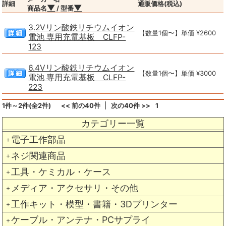
詳細
通販価格(税込)
▼
▼
商品名
/ 型番
3.2Vリン酸鉄リチウムイオン
【数量1個〜】単価 ¥2600
電池 専用充電基板 CLFP-
123
6.4Vリン酸鉄リチウムイオン
【数量1個〜】単価 ¥3000
電池 専用充電基板 CLFP-
223
1件～2件(全2件)
<< 前の40件
次の40件 >>
1
カテゴリー一覧
電子工作部品
＋
ネジ関連商品
＋
工具・ケミカル・ケース
＋
メディア・アクセサリ・その他
＋
工作キット・模型・書籍・3Dプリンター
＋
ケーブル・アンテナ・PCサプライ
＋