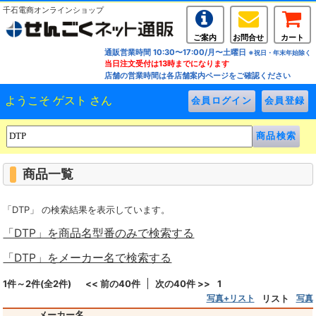
千石電商オンラインショップ
ご案内
お問合せ
カート
通販営業時間 10:30〜17:00/月〜土曜日
※祝日・年末年始除く
当日注文受付は13時までになります
店舗の営業時間は各店舗案内ページをご確認ください
ようこそ ゲスト さん
商品一覧
「DTP」 の検索結果を表示しています。
「DTP」を商品名型番のみで検索する
「DTP」をメーカー名で検索する
1件～2件(全2件)
<< 前の40件
次の40件 >>
1
写真+リスト
リスト
写真
メーカー名