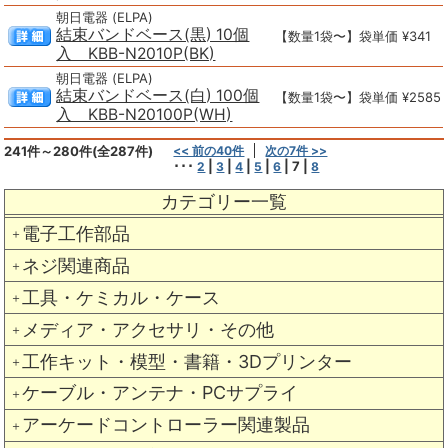
朝日電器 (ELPA)
結束バンドベース(黒) 10個
【数量1袋〜】袋単価 ¥341
入 KBB-N2010P(BK)
朝日電器 (ELPA)
結束バンドベース(白) 100個
【数量1袋〜】袋単価 ¥2585
入 KBB-N20100P(WH)
241件～280件(全287件)
<< 前の40件
次の7件 >>
･･･
|
|
|
|
|
7
|
2
3
4
5
6
8
カテゴリー一覧
電子工作部品
＋
ネジ関連商品
＋
工具・ケミカル・ケース
＋
メディア・アクセサリ・その他
＋
工作キット・模型・書籍・3Dプリンター
＋
ケーブル・アンテナ・PCサプライ
＋
アーケードコントローラー関連製品
＋