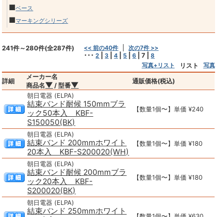
■
ベース
■
マーキングシリーズ
241件～280件(全287件)
<< 前の40件
次の7件 >>
･･･
|
|
|
|
|
7
|
2
3
4
5
6
8
写真+リスト
リスト
写真
メーカー名
詳細
通販価格(税込)
▼
▼
商品名
/ 型番
朝日電器 (ELPA)
結束バンド耐候 150mmブラ
【数量1個〜】単価 ¥240
ック50本入 KBF-
S150050(BK)
朝日電器 (ELPA)
結束バンド 200mmホワイト
【数量1個〜】単価 ¥180
20本入 KBF-S200020(WH)
朝日電器 (ELPA)
結束バンド耐候 200mmブラ
【数量1個〜】単価 ¥180
ック20本入 KBF-
S200020(BK)
朝日電器 (ELPA)
結束バンド 250mmホワイト
【数量1個〜】単価 ¥630