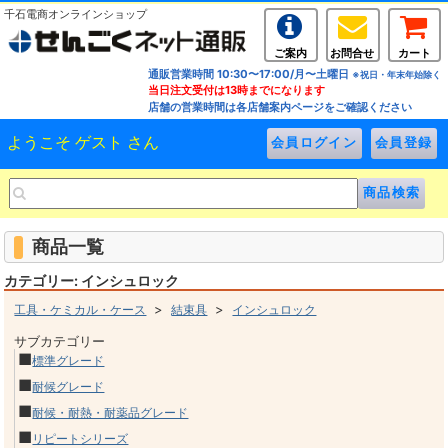
千石電商オンラインショップ
ご案内
お問合せ
カート
通販営業時間 10:30〜17:00/月〜土曜日
※祝日・年末年始除く
当日注文受付は13時までになります
店舗の営業時間は各店舗案内ページをご確認ください
ようこそ ゲスト さん
商品一覧
カテゴリー: インシュロック
>
>
工具・ケミカル・ケース
結束具
インシュロック
サブカテゴリー
■
標準グレード
■
耐候グレード
■
耐候・耐熱・耐薬品グレード
■
リピートシリーズ