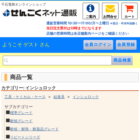
千石電商オンラインショップ
ご案内
お問合せ
カート
通販営業時間 10:30〜17:00/月〜土曜日
※祝日・年末年始除く
当日注文受付は13時までになります
店舗の営業時間は各店舗案内ページをご確認ください
ようこそ ゲスト さん
商品一覧
カテゴリー: インシュロック
>
>
工具・ケミカル・ケース
結束具
インシュロック
サブカテゴリー
■
標準グレード
■
耐候グレード
■
耐候・耐熱・耐薬品グレード
■
リピートシリーズ