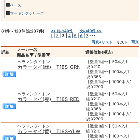
■
ベース
■
マーキングシリーズ
81件～120件(全287件)
<< 前の40件
次の40件 >>
|
|
3
|
|
|
|
･･･
1
2
4
5
6
7
写真+リスト
リスト
写真
メーカー名
詳細
通販価格(税込)
▼
▼
商品名
/ 型番
ヘラマンタイトン
【数量1組〜】50本入1
カラータイ(緑) T18S-GRN
袋 ¥210
【数量1組〜】100本入1
袋 ¥368
【数量1組〜】1000本入1
袋 ¥2700
ヘラマンタイトン
【数量1組〜】50本入1
カラータイ(赤) T18S-RED
組 ¥210
【数量1組〜】100本入1
組 ¥368
【数量1組〜】1000本入1
袋 ¥2700
ヘラマンタイトン
【数量1組〜】50本入1
カラータイ(黄) T18S-YLW
組 ¥210
【数量1組〜】100本入1