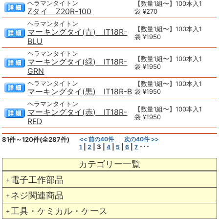
ヘラマンタイトン
【数量1組〜】100本入1
Zタイ Z20R-100
袋 ¥270
ヘラマンタイトン
【数量1組〜】100本入1
マーキングタイ(青) IT18R-
袋 ¥1950
BLU
ヘラマンタイトン
【数量1組〜】100本入1
マーキングタイ(緑) IT18R-
袋 ¥1950
GRN
ヘラマンタイトン
【数量1組〜】100本入1
マーキングタイ(黒) IT18R-B
袋 ¥1950
ヘラマンタイトン
【数量1組〜】100本入1
マーキングタイ(赤) IT18R-
袋 ¥1950
RED
81件～120件(全287件)
<< 前の40件
次の40件 >>
|
|
3
|
|
|
|
･･･
1
2
4
5
6
7
カテゴリー一覧
電子工作部品
＋
ネジ関連商品
＋
工具・ケミカル・ケース
＋