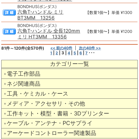
BONDHUS(ボンダス)
六角T-ハンドル ミリ
【数量1個〜】単価 ¥1300
BT3MM 13256
BONDHUS(ボンダス)
六角T-ハンドル 全長120mm
【数量1個〜】単価 ¥1200
ミリ HT3MM 13356
81件～120件(全570件)
<< 前の40件
次の40件 >>
|
|
3
|
|
|
|
･･･
1
2
4
5
6
7
カテゴリー一覧
電子工作部品
＋
ネジ関連商品
＋
工具・ケミカル・ケース
＋
メディア・アクセサリ・その他
＋
工作キット・模型・書籍・3Dプリンター
＋
ケーブル・アンテナ・PCサプライ
＋
アーケードコントローラー関連製品
＋