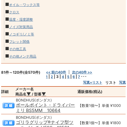
■
オイル・ワックス等
■
クロス
■
温度・湿度調整
■
ノイズ対策用品
■
ノコギリ/ノミ等
■
フレット関係
■
その他工具
■
その他メンテ用品
81件～120件(全570件)
<< 前の40件
次の40件 >>
|
|
3
|
|
|
|
･･･
1
2
4
5
6
7
写真+リスト
リスト
写真
メーカー名
詳細
通販価格(税込)
▼
▼
商品名
/ 型番
BONDHUS(ボンダス)
ボールポイント・ドライバー
【数量1個〜】単価 ¥1000
ミリ BS5MM 10664
BONDHUS(ボンダス)
ゴリラグリップ®ナイフ型ツ
【数量1個〜】単価 ¥1800