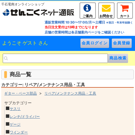
千石電商オンラインショップ
ご案内
お問合せ
カート
通販営業時間 10:30〜17:00/月〜土曜日
※祝日・年末年始除く
当日注文受付は13時までになります
店舗の営業時間は各店舗案内ページをご確認ください
ようこそ ゲスト さん
商品一覧
カテゴリー: リペア/メンテナンス用品・工具
>
ギター・ベース部品
リペア/メンテナンス用品・工具
サブカテゴリー
■
ヤスリ
■
レンチ/ドライバー
■
ゲージ
■
ワインダー