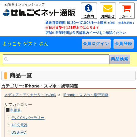
千石電商オンラインショップ
ご案内
お問合せ
カート
通販営業時間 10:30〜17:00/月〜土曜日
※祝日・年末年始除く
当日注文受付は13時までになります
店舗の営業時間は各店舗案内ページをご確認ください
ようこそ ゲスト さん
商品一覧
カテゴリー: iPhone・スマホ・携帯関連
>
メディア・アクセサリ・その他
iPhone・スマホ・携帯関連
サブカテゴリー
■
充電器
・
モバイルバッテリー
・
AC充電器
・
USB-AC