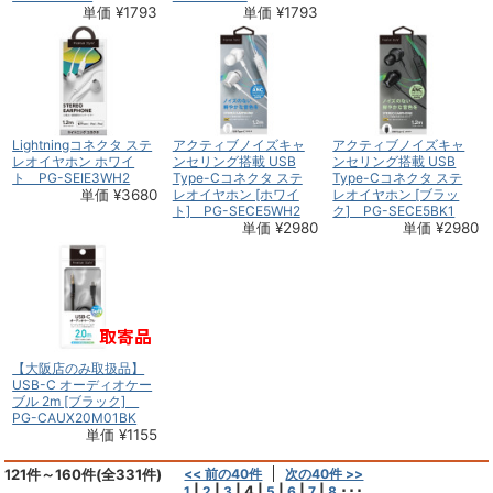
単価 ¥1793
単価 ¥1793
Lightningコネクタ ステ
アクティブノイズキャ
アクティブノイズキャ
レオイヤホン ホワイ
ンセリング搭載 USB
ンセリング搭載 USB
ト PG-SEIE3WH2
Type-Cコネクタ ステ
Type-Cコネクタ ステ
単価 ¥3680
レオイヤホン [ホワイ
レオイヤホン [ブラッ
ト] PG-SECE5WH2
ク] PG-SECE5BK1
単価 ¥2980
単価 ¥2980
【大阪店のみ取扱品】
USB-C オーディオケー
ブル 2m [ブラック]
PG-CAUX20M01BK
単価 ¥1155
121件～160件(全331件)
<< 前の40件
次の40件 >>
|
|
|
4
|
|
|
|
･･･
1
2
3
5
6
7
8