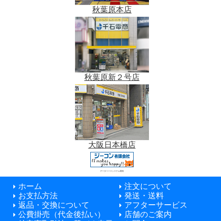
秋葉原本店
秋葉原新２号店
大阪日本橋店
データベースシステム開発
ホーム
注文について
お支払方法
発送・送料
返品・交換について
アフターサービス
公費掛売（代金後払い）
店舗のご案内