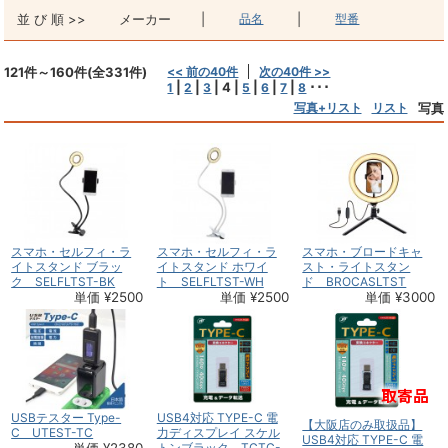
並 び 順 >>
メーカー
|
品名
|
型番
121件～160件(全331件)
<< 前の40件
次の40件 >>
|
|
|
4
|
|
|
|
･･･
1
2
3
5
6
7
8
写真+リスト
リスト
写真
スマホ・セルフィ・ラ
スマホ・セルフィ・ラ
スマホ・ブロードキャ
イトスタンド ブラッ
イトスタンド ホワイ
スト・ライトスタン
ク SELFLTST-BK
ト SELFLTST-WH
ド BROCASLTST
単価 ¥2500
単価 ¥2500
単価 ¥3000
USBテスター Type-
USB4対応 TYPE-C 電
【大阪店のみ取扱品】
C UTEST-TC
力ディスプレイ スケル
USB4対応 TYPE-C 電
トンブラック TCTC-