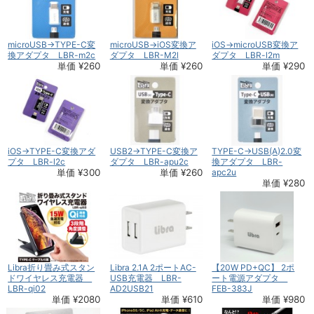
microUSB→TYPE-C変
microUSB→iOS変換ア
iOS→microUSB変換ア
換アダプタ LBR-m2c
ダプタ LBR-M2l
ダプタ LBR-l2m
単価 ¥260
単価 ¥260
単価 ¥290
iOS→TYPE-C変換アダ
USB2→TYPE-C変換ア
TYPE-C→USB(A)2.0変
プタ LBR-l2c
ダプタ LBR-apu2c
換アダプタ LBR-
単価 ¥300
単価 ¥260
apc2u
単価 ¥280
Libra折り畳み式スタン
Libra 2.1A 2ポートAC-
【20W PD+QC】 2ポ
ドワイヤレス充電器
USB充電器 LBR-
ート電源アダプタ
LBR-qi02
AD2USB21
FEB-383J
単価 ¥2080
単価 ¥610
単価 ¥980