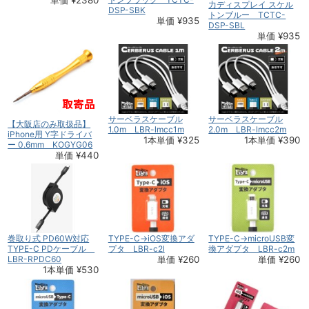
単価 ¥2380
力ディスプレイ スケル
DSP-SBK
トンブルー TCTC-
単価 ¥935
DSP-SBL
単価 ¥935
サーベラスケーブル
サーベラスケーブル
【大阪店のみ取扱品】
1.0m LBR-lmcc1m
2.0m LBR-lmcc2m
iPhone用 Y字ドライバ
1本単価 ¥325
1本単価 ¥390
ー 0.6mm KOGYG06
単価 ¥440
巻取り式 PD60W対応
TYPE-C→iOS変換アダ
TYPE-C→microUSB変
TYPE-C PDケーブル
プタ LBR-c2l
換アダプタ LBR-c2m
LBR-RPDC60
単価 ¥260
単価 ¥260
1本単価 ¥530