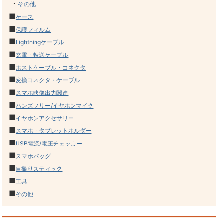
・
その他
■
ケース
■
保護フィルム
■
Lightningケーブル
■
充電・転送ケーブル
■
ホストケーブル・コネクタ
■
変換コネクタ・ケーブル
■
スマホ映像出力関連
■
ハンズフリー/イヤホンマイク
■
イヤホンアクセサリー
■
スマホ・タブレットホルダー
■
USB電流/電圧チェッカー
■
スマホバッグ
■
自撮りスティック
■
工具
■
その他