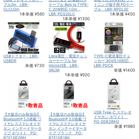
ブル2m LBR-
ケーブル 8pin to TYPE-
トニング端子用 PDケー
CLCU2m
C 20W対応 1.0m
ブル LBR-RPDL20
1本単価 ¥560
LBR-PDS20LC
1本単価 ¥450
1本単価 ¥1300
USBドクター LBR-
Libra電圧・電流チェッ
TYPE-C電流電圧チェ
USBDR
カーケーブル for
ッカー 30V/5.1A対応
単価 ¥730
microUSB LBR-
LBR-PDCK
VACM
単価 ¥1400
1本単価 ¥920
USB Type-C ステレオ
【大阪店のみ取扱品】
【大阪店のみ取扱品】
イヤホン ホワイト
Bluetooth® 5.0搭載 ワ
Bluetooth® 5.0搭載 ワ
PG-SEIE2WH2
イヤレスステレオイヤ
イヤレスステレオイヤ
単価 ¥1980
ホン インナーイヤータ
ホン インナーイヤータ
イプ ホワイト PG-
イプ ブラック PG-
BTE12IE2WH
BTE12IE1BK