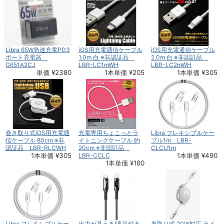
Libra 65W急速充電PD3
iOS用充電通信ケーブル
iOS用充電通信ケーブル
ポート充電器
1.0m 白 ※非認証品
2.0m 白 ※非認証品
G651A2CJ
LBR-LC1mWH
LBR-LC2mWH
単価 ¥2380
1本単価 ¥205
1本単価 ¥305
巻き取り式iOS用充電通
充電専用ちょこっとラ
Libra フレキシブルケー
信ケーブル 80cm ※非
イトニングケーブル 約
ブル1m LBR-
認証品 LBR-RLCWH
20cm ※非認証品
CLCU1m
1本単価 ¥305
LBR-CCLC
1本単価 ¥490
1本単価 ¥180
Libra フレキシブルケー
出力が見える!液晶付き
巻取り式 20W対応 ライ