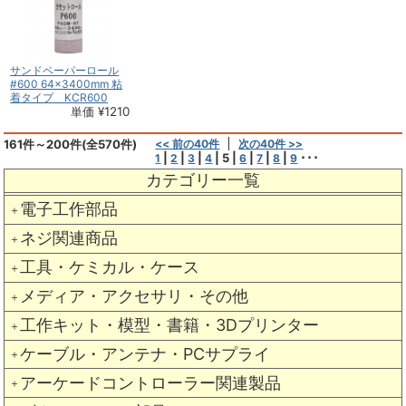
サンドペーパーロール
#600 64×3400mm 粘
着タイプ KCR600
単価 ¥1210
161件～200件(全570件)
<< 前の40件
次の40件 >>
|
|
|
|
5
|
|
|
|
･･･
1
2
3
4
6
7
8
9
カテゴリー一覧
電子工作部品
＋
ネジ関連商品
＋
工具・ケミカル・ケース
＋
メディア・アクセサリ・その他
＋
工作キット・模型・書籍・3Dプリンター
＋
ケーブル・アンテナ・PCサプライ
＋
アーケードコントローラー関連製品
＋