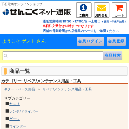
千石電商オンラインショップ
ご案内
お問合せ
カート
通販営業時間 10:30〜17:00/月〜土曜日
※祝日・年末年始除く
当日注文受付は13時までになります
店舗の営業時間は各店舗案内ページをご確認ください
ようこそ ゲスト さん
商品一覧
カテゴリー: リペア/メンテナンス用品・工具
>
ギター・ベース部品
リペア/メンテナンス用品・工具
サブカテゴリー
■
ヤスリ
■
レンチ/ドライバー
■
ゲージ
■
ワインダー