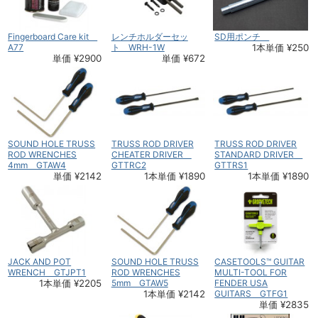
Fingerboard Care kit
レンチホルダーセッ
SD用ポンチ
A77
ト WRH-1W
1本単価 ¥250
単価 ¥2900
単価 ¥672
SOUND HOLE TRUSS
TRUSS ROD DRIVER
TRUSS ROD DRIVER
ROD WRENCHES
CHEATER DRIVER
STANDARD DRIVER
4mm GTAW4
GTTRC2
GTTRS1
単価 ¥2142
1本単価 ¥1890
1本単価 ¥1890
JACK AND POT
SOUND HOLE TRUSS
CASETOOLS™ GUITAR
WRENCH GTJPT1
ROD WRENCHES
MULTI-TOOL FOR
1本単価 ¥2205
5mm GTAW5
FENDER USA
1本単価 ¥2142
GUITARS GTFG1
単価 ¥2835