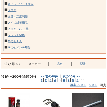
■
オイル・ワックス等
■
クロス
■
温度・湿度調整
■
ノイズ対策用品
■
ノコギリ/ノミ等
■
フレット関係
■
その他工具
■
その他メンテ用品
並 び 順 >>
メーカー
|
品名
|
型番
161件～200件(全570件)
<< 前の40件
次の40件 >>
|
|
|
|
5
|
|
|
|
･･･
1
2
3
4
6
7
8
9
写真+リスト
リスト
写真