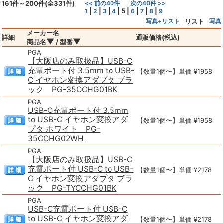
161件～200件(全331件)
<< 前の40件
次の40件 >>
|
|
|
|
5
|
|
|
|
1
2
3
4
6
7
8
9
写真+リスト
リスト
写真
メーカー名
詳細
通販価格(税込)
▼
▼
商品名
/ 型番
PGA
【大阪店のみ取扱品】USB-C
充電ポート付 3.5mm to USB-
【数量1個〜】単価 ¥1958
C イヤホン変換アダプタ ブラ
ック PG-35CCHG01BK
PGA
USB-C充電ポート付 3.5mm
to USB-C イヤホン変換アダ
【数量1個〜】単価 ¥1958
プタ ホワイト PG-
35CCHG02WH
PGA
【大阪店のみ取扱品】USB-C
充電ポート付 USB-C to USB-
【数量1個〜】単価 ¥2178
C イヤホン変換アダプタ ブラ
ック PG-TYCCHG01BK
PGA
USB-C充電ポート付 USB-C
to USB-C イヤホン変換アダ
【数量1個〜】単価 ¥2178