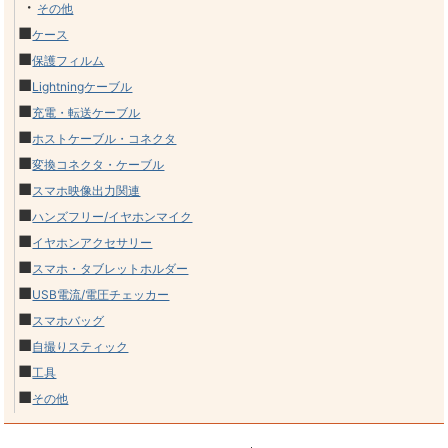
・
その他
■
ケース
■
保護フィルム
■
Lightningケーブル
■
充電・転送ケーブル
■
ホストケーブル・コネクタ
■
変換コネクタ・ケーブル
■
スマホ映像出力関連
■
ハンズフリー/イヤホンマイク
■
イヤホンアクセサリー
■
スマホ・タブレットホルダー
■
USB電流/電圧チェッカー
■
スマホバッグ
■
自撮りスティック
■
工具
■
その他