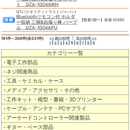
ト QZA-1004AWH
QTJ (クオリティトラストジャパン)
Bluetoothリモコン付 ホルダ
【数量1個〜】単価 ¥2980
ー収納 三脚&自撮り棒 パープ
ル QZA-1004APU
161件～200件(全331件)
<< 前の40件
次の40件 >>
|
|
|
|
5
|
|
|
|
1
2
3
4
6
7
8
9
カテゴリー一覧
電子工作部品
＋
ネジ関連商品
＋
工具・ケミカル・ケース
＋
メディア・アクセサリ・その他
＋
工作キット・模型・書籍・3Dプリンター
＋
ケーブル・アンテナ・PCサプライ
＋
アーケードコントローラー関連製品
＋
ギター・ベース部品
＋