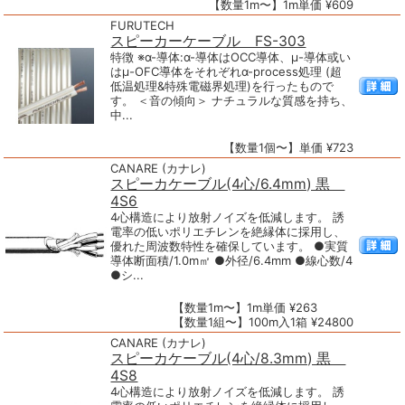
【数量1m〜】1m単価 ¥609
FURUTECH
スピーカーケーブル FS-303
特徴 ※α-導体:α-導体はOCC導体、μ-導体或い
はμ-OFC導体をそれぞれα-process処理 (超
低温処理&特殊電磁界処理)を行ったもので
す。 ＜音の傾向＞ ナチュラルな質感を持ち、
中...
【数量1個〜】単価 ¥723
CANARE (カナレ)
スピーカケーブル(4心/6.4mm) 黒
4S6
4心構造により放射ノイズを低減します。 誘
電率の低いポリエチレンを絶縁体に採用し、
優れた周波数特性を確保しています。 ●実質
導体断面積/1.0m㎡ ●外径/6.4mm ●線心数/4
●シ...
【数量1m〜】1m単価 ¥263
【数量1組〜】100m入1箱 ¥24800
CANARE (カナレ)
スピーカケーブル(4心/8.3mm) 黒
4S8
4心構造により放射ノイズを低減します。 誘