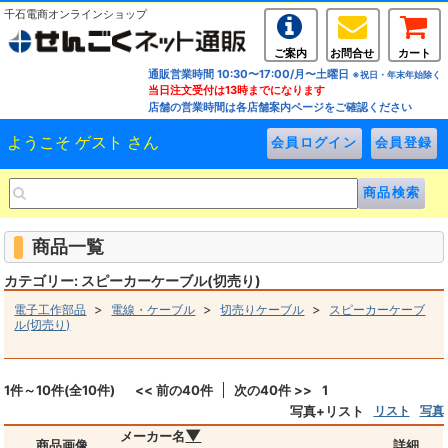
千石電商オンラインショップ
ご案内
お問合せ
カート
通販営業時間 10:30〜17:00/月〜土曜日
※祝日・年末年始除く
当日注文受付は13時までになります
店舗の営業時間は各店舗案内ページをご確認ください
ようこそ ゲスト さん
商品一覧
カテゴリー: スピーカーケーブル(切売り)
>
>
>
電子工作部品
電線・ケーブル
切売りケーブル
スピーカーケーブ
ル(切売り)
1件～10件(全10件)
<< 前の40件
次の40件 >>
1
写真+リスト
リスト
写真
▼
メーカー名
商品画像
詳細