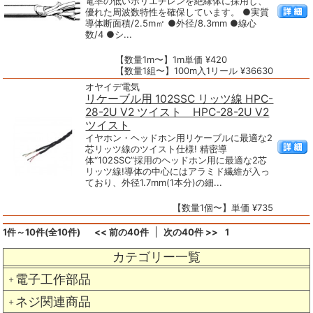
電率の低いポリエチレンを絶縁体に採用し、
優れた周波数特性を確保しています。 ●実質
導体断面積/2.5m㎡ ●外径/8.3mm ●線心
数/4 ●シ...
【数量1m〜】1m単価 ¥420
【数量1組〜】100m入1リール ¥36630
オヤイデ電気
リケーブル用 102SSC リッツ線 HPC-
28-2U V2 ツイスト HPC-28-2U V2
ツイスト
イヤホン・ヘッドホン用リケーブルに最適な2
芯リッツ線のツイスト仕様! 精密導
体“102SSC”採用のヘッドホン用に最適な2芯
リッツ線!導体の中心にはアラミド繊維が入っ
ており、外径1.7mm(1本分)の細...
【数量1個〜】単価 ¥735
1件～10件(全10件)
<< 前の40件
次の40件 >>
1
カテゴリー一覧
電子工作部品
＋
ネジ関連商品
＋