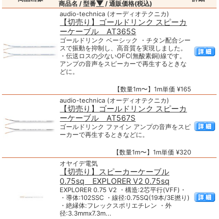
▼
商品名 / 型番
/ 通販価格(税込)
audio-technica (オーディオテクニカ)
【切売り】ゴールドリンク スピーカ
ーケーブル AT365S
ゴールドリンク ベーシック ・チタン配合シー
スで振動を抑制し、高音質を実現しました。
・伝送ロスの少ないOFC(無酸素銅)線です。
アンプの音声をスピーカーで再生するときな
どに。
【数量1m〜】1m単価 ¥165
audio-technica (オーディオテクニカ)
【切売り】ゴールドリンク スピーカ
ーケーブル AT567S
ゴールドリンク ファイン アンプの音声をスピ
ーカーで再生するときなどに。
【数量1m〜】1m単価 ¥320
オヤイデ電気
【切売り】スピーカーケーブル
0.75sq EXPLORER V2 0.75sq
EXPLORER 0.75 V2 ・構造:2芯平行(VFF)・
・導体:102SSC ・線径:0.75SQ(19本/3E撚り)
・絶縁体:フレックスポリエチレン ・外
径:3.3mmx7.3m...