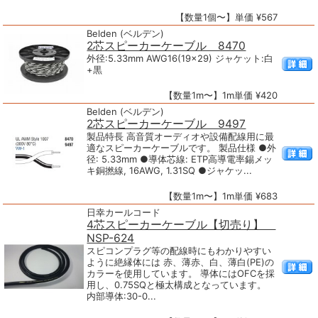
【数量1個〜】単価 ¥567
Belden (ベルデン)
2芯スピーカーケーブル 8470
外径:5.33mm AWG16(19×29) ジャケット:白
+黒
【数量1m〜】1m単価 ¥420
Belden (ベルデン)
2芯スピーカーケーブル 9497
製品特長 高音質オーディオや設備配線用に最
適なスピーカーケーブルです。 製品仕様 ●外
径: 5.33mm ●導体芯線: ETP高導電率錫メッ
キ銅撚線, 16AWG, 1.31SQ ●ジャケッ...
【数量1m〜】1m単価 ¥683
日幸カールコード
4芯スピーカーケーブル【切売り】
NSP-624
スピコンプラグ等の配線時にもわかりやすい
ように絶縁体には 赤、薄赤、白、薄白(PE)の
カラーを使用しています。 導体にはOFCを採
用し、0.75SQと極太構成となっています。
内部導体:30-0...