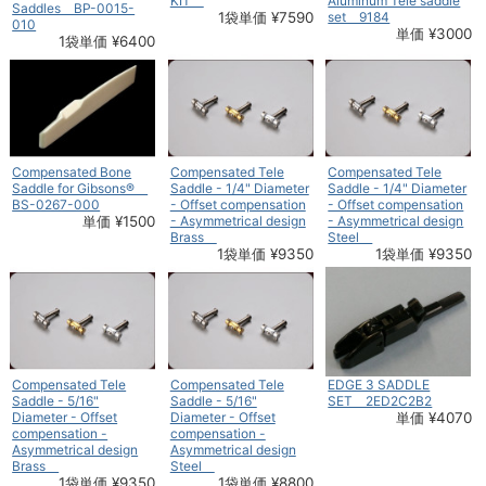
KIT
Aluminum Tele saddle
Saddles BP-0015-
1袋単価 ¥7590
set 9184
010
単価 ¥3000
1袋単価 ¥6400
Compensated Bone
Compensated Tele
Compensated Tele
Saddle for Gibsons®
Saddle - 1/4" Diameter
Saddle - 1/4" Diameter
BS-0267-000
- Offset compensation
- Offset compensation
単価 ¥1500
- Asymmetrical design
- Asymmetrical design
Brass
Steel
1袋単価 ¥9350
1袋単価 ¥9350
Compensated Tele
Compensated Tele
EDGE 3 SADDLE
Saddle - 5/16"
Saddle - 5/16"
SET 2ED2C2B2
Diameter - Offset
Diameter - Offset
単価 ¥4070
compensation -
compensation -
Asymmetrical design
Asymmetrical design
Brass
Steel
1袋単価 ¥9350
1袋単価 ¥8800