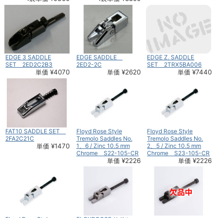
EDGE 3 SADDLE
EDGE SADDLE
EDGE Z. SADDLE
SET 2ED2C2B3
2ED2-2C
SET 2TRX5BA006
単価 ¥4070
単価 ¥2620
単価 ¥7440
FAT10 SADDLE SET
Floyd Rose Style
Floyd Rose Style
2FA2C21C
Tremolo Saddles No.
Tremolo Saddles No.
単価 ¥1470
1、6 / Zinc 10.5 mm
2、5 / Zinc 10.5 mm
Chrome S22-105-CR
Chrome S23-105-CR
単価 ¥2226
単価 ¥2226