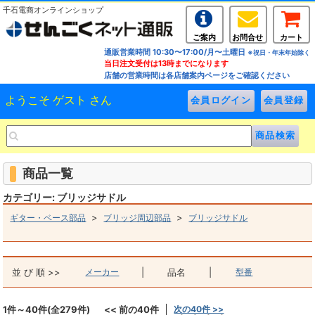
千石電商オンラインショップ
ご案内
お問合せ
カート
通販営業時間 10:30〜17:00/月〜土曜日
※祝日・年末年始除く
当日注文受付は13時までになります
店舗の営業時間は各店舗案内ページをご確認ください
ようこそ ゲスト さん
商品一覧
カテゴリー: ブリッジサドル
>
>
ギター・ベース部品
ブリッジ周辺部品
ブリッジサドル
並 び 順 >>
メーカー
|
品名
|
型番
1件～40件(全279件)
<< 前の40件
次の40件 >>