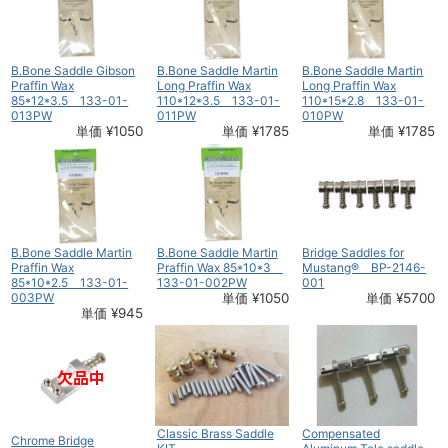
B.Bone Saddle Gibson
B.Bone Saddle Martin
B.Bone Saddle Martin
Praffin Wax
Long Praffin Wax
Long Praffin Wax
85*12*3.5 133-01-
110*12*3.5 133-01-
110*15*2.8 133-01-
013PW
011PW
010PW
単価 ¥1050
単価 ¥1785
単価 ¥1785
B.Bone Saddle Martin
B.Bone Saddle Martin
Bridge Saddles for
Praffin Wax
Praffin Wax 85*10*3
Mustang® BP-2146-
85*10*2.5 133-01-
133-01-002PW
001
003PW
単価 ¥1050
単価 ¥5700
単価 ¥945
Classic Brass Saddle
Compensated
Chrome Bridge