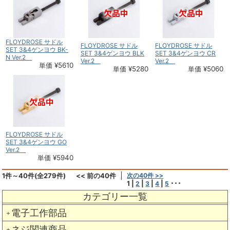
FLOYDROSE サドル
FLOYDROSE サドル
FLOYDROSE サドル
SET 3&4ゲンヨウ BK-
SET 3&4ゲンヨウ BLK
SET 3&4ゲンヨウ CR
N Ver.2
Ver.2
Ver.2
単価 ¥5610
単価 ¥5280
単価 ¥5060
FLOYDROSE サドル
SET 3&4ゲンヨウ GO
Ver.2
単価 ¥5940
1件～40件(全279件)
<< 前の40件
次の40件 >>
1
|
|
|
|
･･･
2
3
4
5
カテゴリー一覧
電子工作部品
＋
ネジ関連商品
＋