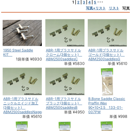
1
|
|
|
|
･･･
2
3
4
5
写真+リスト
リスト
写真
1950 Steel Saddle
ABR-1用ブラスサドル
ABR-1用ブラスサドル
KIT
クローム(3個セット)
ゴールド(3個セット)
1袋単価 ¥6930
ABM2500saddlesC
ABM2500saddlesG
単価 ¥5830
単価 ¥5610
ABR-1用ブラスサドル
ABR-1用ブラスサドル
B.Bone Saddle Classic
ニッケルエイジド加工
ブラック(3個セット)
Praffin Wax
(3個セット)
ABM2500saddlesB
90*10*2.5 133-01-
ABM2500saddlesNaged
単価 ¥4950
007PW
単価 ¥5610
単価 ¥998