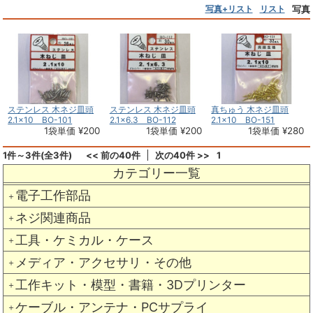
写真+リスト
リスト
写真
ステンレス 木ネジ皿頭
ステンレス 木ネジ皿頭
真ちゅう 木ネジ皿頭
2.1×10 BO-101
2.1×6.3 BO-112
2.1×10 BO-151
1袋単価 ¥200
1袋単価 ¥200
1袋単価 ¥280
1件～3件(全3件)
<< 前の40件
次の40件 >>
1
カテゴリー一覧
電子工作部品
＋
ネジ関連商品
＋
工具・ケミカル・ケース
＋
メディア・アクセサリ・その他
＋
工作キット・模型・書籍・3Dプリンター
＋
ケーブル・アンテナ・PCサプライ
＋