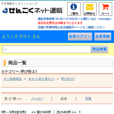
千石電商オンラインショップ
ご案内
お問合せ
カート
通販営業時間 10:30〜17:00/月〜土曜日
※祝日・年末年始除く
当日注文受付は13時までになります
店舗の営業時間は各店舗案内ページをご確認ください
ようこそ ゲスト さん
商品一覧
カテゴリー: 呼び径:2.1
>
>
ネジ関連商品
木ネジ(木工用ネジ)
呼び径:2.1
並 び 順 >>
メーカー
|
品名
|
型番
1件～3件(全3件)
<< 前の40件
次の40件 >>
1