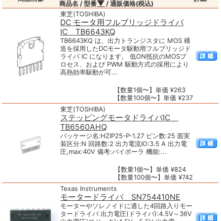
▼
商品名 / 型番
/ 通販価格(税込)
東芝(TOSHIBA)
DC モータ用フルブリッジドライバ
IC TB6643KQ
TB6643KQ は、出力トランジスタに MOS 構
造を採用したDCモータ駆動用フルブリッジド
ライバ IC になります。 低ON抵抗のMOSプ
ロセス、および PWM 駆動方式の採用により
高熱効率駆動が可...
【数量1個〜】単価 ¥263
【数量100個〜】単価 ¥237
東芝(TOSHIBA)
ステッピングモータドライバIC
TB6560AHQ
パッケージ名:HZIP25-P-1.27 ピン数:25 面実
装区分:N 回路数:2 出力電流IO:3.5 A 出力電
圧,max:40V 備考:バイポーラ 機能:...
【数量1個〜】単価 ¥824
【数量100個〜】単価 ¥742
Texas Instruments
モータードライバ SN754410NE
モーターやソレノイドに適した4回路入りモー
タードライバ 出力電圧(ドライバ):4.5V～36V