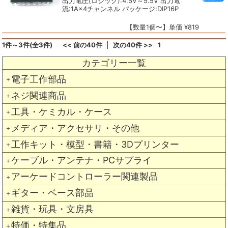
出力電圧(ロジック):4.5V～5.5V 出力電
流:1A×4チャンネル パッケージ:DIP16P
【数量1個〜】単価 ¥819
1件～3件(全3件)
<< 前の40件
次の40件 >>
1
カテゴリー一覧
電子工作部品
＋
ネジ関連商品
＋
工具・ケミカル・ケース
＋
メディア・アクセサリ・その他
＋
工作キット・模型・書籍・3Dプリンター
＋
ケーブル・アンテナ・PCサプライ
＋
アーケードコントローラー関連製品
＋
ギター・ベース部品
＋
雑貨・玩具・文房具
＋
特価・特集品
＋