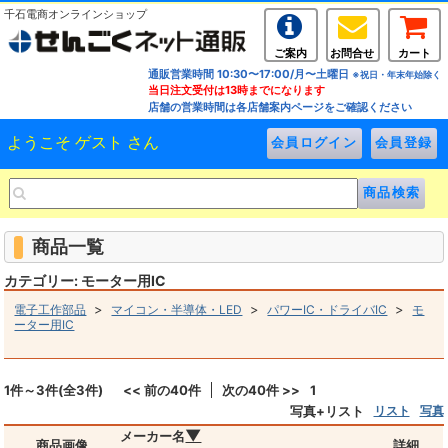
千石電商オンラインショップ
ご案内
お問合せ
カート
通販営業時間 10:30〜17:00/月〜土曜日
※祝日・年末年始除く
当日注文受付は13時までになります
店舗の営業時間は各店舗案内ページをご確認ください
ようこそ ゲスト さん
商品一覧
カテゴリー: モーター用IC
>
>
>
電子工作部品
マイコン・半導体・LED
パワーIC・ドライバIC
モ
ーター用IC
1件～3件(全3件)
<< 前の40件
次の40件 >>
1
写真+リスト
リスト
写真
▼
メーカー名
商品画像
詳細