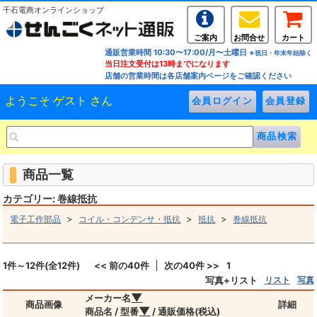
千石電商オンラインショップ
ご案内
お問合せ
カート
通販営業時間 10:30〜17:00/月〜土曜日
※祝日・年末年始除く
当日注文受付は13時までになります
店舗の営業時間は各店舗案内ページをご確認ください
ようこそ ゲスト さん
商品一覧
カテゴリー: 巻線抵抗
>
>
>
電子工作部品
コイル・コンデンサ・抵抗
抵抗
巻線抵抗
1件～12件(全12件)
<< 前の40件
次の40件 >>
1
写真+リスト
リスト
写真
▼
メーカー名
商品画像
詳細
▼
商品名 / 型番
/ 通販価格(税込)