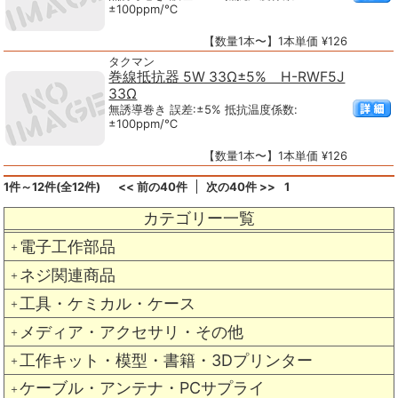
±100ppm/℃
【数量1本〜】1本単価 ¥126
タクマン
巻線抵抗器 5W 33Ω±5% H-RWF5J
33Ω
無誘導巻き 誤差:±5% 抵抗温度係数:
±100ppm/℃
【数量1本〜】1本単価 ¥126
1件～12件(全12件)
<< 前の40件
次の40件 >>
1
カテゴリー一覧
電子工作部品
＋
ネジ関連商品
＋
工具・ケミカル・ケース
＋
メディア・アクセサリ・その他
＋
工作キット・模型・書籍・3Dプリンター
＋
ケーブル・アンテナ・PCサプライ
＋