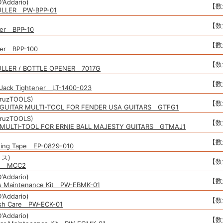
'Addario)
【数
PULLER PW-BPP-01
【数
ller BPP-10
【数
ller BPP-100
【数
ULLER / BOTTLE OPENER 7017G
【数
r Jack Tightener LT-1400-023
ruzTOOLS)
【数
GUITAR MULTI-TOOL FOR FENDER USA GUITARS GTFG1
ruzTOOLS)
【数
MULTI-TOOL FOR ERNIE BALL MAJESTY GUITARS GTMAJ1
【数
ding Tape EP-0829-010
リス)
【数
th MCC2
'Addario)
【数
s Maintenance Kit PW-EBMK-01
'Addario)
【数
ish Care PW-ECK-01
'Addario)
【数