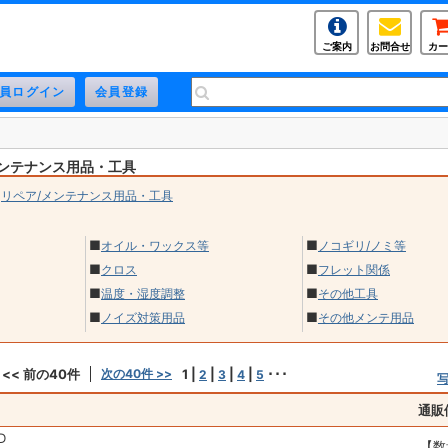
ご案内
お問合せ
カー
メンテナンス用品・工具
>
リペア/メンテナンス用品・工具
■
■
オイル・ワックス等
ノコギリ/ノミ等
■
■
クロス
フレット関係
■
■
温度・湿度調整
その他工具
■
■
ノイズ対策用品
その他メンテ用品
<< 前の40件
次の40件 >>
1
|
|
|
|
･･･
2
3
4
5
通販
D
【数