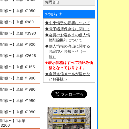
お問合せ
量1個〜】単価 ¥1050
お知らせ
量1個〜】単価 ¥880
◆中東情勢の影響について
◆電子帳簿保存法に関して
量1個〜】単価 ¥3990
◆会員のお客さまの個人情
報削除機能について
量1個〜】単価 ¥1900
◆個人情報の流出に関する
お詫びとお知らせ（一
量1個〜】単価 ¥2625
覧）
※表示価格はすべて税込み価
量1個〜】単価 ¥1155
格となっております。
★自動送信メールが届かな
量1個〜】単価 ¥1980
いお客様へ
量1個〜】単価 ¥1980
量1個〜】単価 ¥1980
量1個〜】単価 ¥1980
量1本〜】1本単
13200