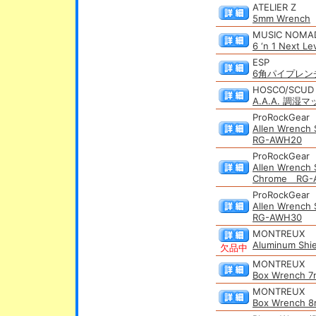
ATELIER Z
5mm Wrench
MUSIC NOMA
6 ‘n 1 Next L
ESP
6角パイプレンチ
HOSCO/SCUD
A.A.A. 調湿
ProRockGear
Allen Wrench 
RG-AWH20
ProRockGear
Allen Wrench 
Chrome RG-
ProRockGear
Allen Wrench 
RG-AWH30
MONTREUX
Aluminum Shi
欠品中
MONTREUX
Box Wrench 
MONTREUX
Box Wrench 