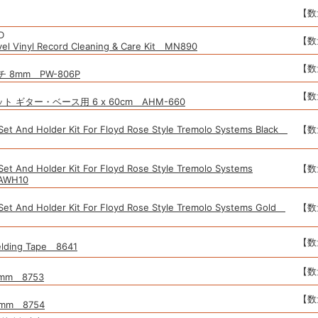
【数
D
【数
evel Vinyl Record Cleaning & Care Kit MN890
【数
 8mm PW-806P
【数
マット ギター・ベース用 6 x 60cm AHM-660
Set And Holder Kit For Floyd Rose Style Tremolo Systems Black
【数
Set And Holder Kit For Floyd Rose Style Tremolo Systems
【数
AWH10
Set And Holder Kit For Floyd Rose Style Tremolo Systems Gold
【数
【数
elding Tape 8641
【数
7mm 8753
【数
8mm 8754