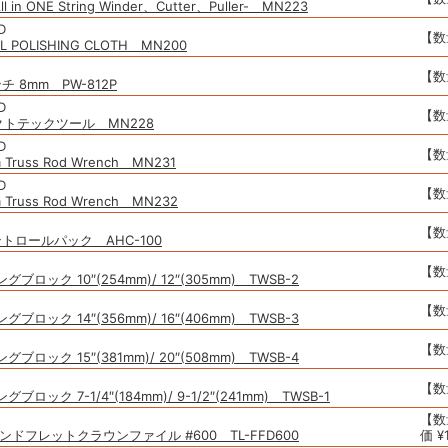
All in ONE String Winder、Cutter、Puller- MN223
D
【数
L POLISHING CLOTH MN200
【数
 8mm PW-812P
D
【数
ェクトテックツール MN228
D
【数
um Truss Rod Wrench MN231
D
【数
um Truss Rod Wrench MN232
【数
ントロールパック AHC-100
【数
ブロック 10″(254mm)/ 12″(305mm) TWSB-2
【数
ブロック 14″(356mm)/ 16″(406mm) TWSB-3
【数
ブロック 15″(381mm)/ 20″(508mm) TWSB-4
【数
ブロック 7-1/4″(184mm)/ 9-1/2″(241mm) TWSB-1
【数
ヤモンドフレットクラウンファイル #600 TL-FFD600
価 ¥