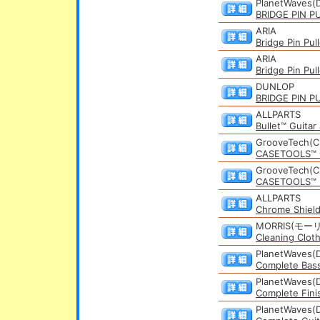
PlanetWaves(D
BRIDGE PIN 
ARIA
Bridge Pin Pu
ARIA
Bridge Pin Pu
DUNLOP
BRIDGE PIN P
ALLPARTS
Bullet™ Guita
GrooveTech(C
CASETOOLS™ 
GrooveTech(C
CASETOOLS™ 
ALLPARTS
Chrome Shiel
MORRIS(モー
Cleaning Clo
PlanetWaves(D
Complete Bas
PlanetWaves(D
Complete Fin
PlanetWaves(D