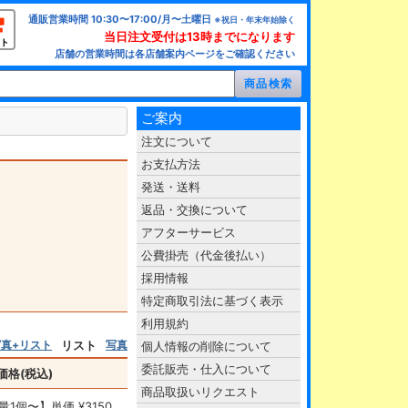
通販営業時間 10:30〜17:00/月〜土曜日
※祝日・年末年始除く
当日注文受付は13時までになります
ト
店舗の営業時間は各店舗案内ページをご確認ください
ご案内
注文について
お支払方法
発送・送料
返品・交換について
アフターサービス
公費掛売（代金後払い）
採用情報
特定商取引法に基づく表示
利用規約
写真+リスト
リスト
写真
個人情報の削除について
委託販売・仕入について
価格(税込)
商品取扱いリクエスト
量1個〜】単価 ¥3150