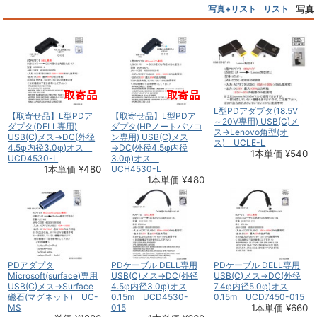
写真+リスト
リスト
写真
L型PDアダプタ(18.5V
【取寄せ品】L型PDア
【取寄せ品】L型PDア
～20V専用) USB(C)メ
ダプタ(DELL専用)
ダプタ(HPノートパソコ
ス→Lenovo角型(オ
USB(C)メス→DC(外径
ン専用) USB(C)メス
ス) UCLE-L
4.5φ内径3.0φ)オス
→DC(外径4.5φ内径
1本単価 ¥540
UCD4530-L
3.0φ)オス
1本単価 ¥480
UCH4530-L
1本単価 ¥480
PDアダプタ
PDケーブル DELL専用
PDケーブル DELL専用
Microsoft(surface)専用
USB(C)メス→DC(外径
USB(C)メス→DC(外径
USB(C)メス→Surface
4.5φ内径3.0φ)オス
7.4φ内径5.0φ)オス
磁石(マグネット) UC-
0.15m UCD4530-
0.15m UCD7450-015
MS
015
1本単価 ¥660