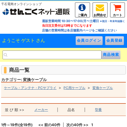
千石電商オンラインショップ
ご案内
お問合せ
カート
通販営業時間 10:30〜17:00/月〜土曜日
※祝日・年末年始除く
当日注文受付は13時までになります
店舗の営業時間は各店舗案内ページをご確認ください
ようこそ ゲスト さん
商品一覧
カテゴリー: 変換ケーブル
>
>
ケーブル・アンテナ・PCサプライ
PC用ケーブル
変換ケーブル
並 び 順 >>
メーカー
|
品名
|
型番
1件～19件(全19件)
<< 前の40件
次の40件 >>
1