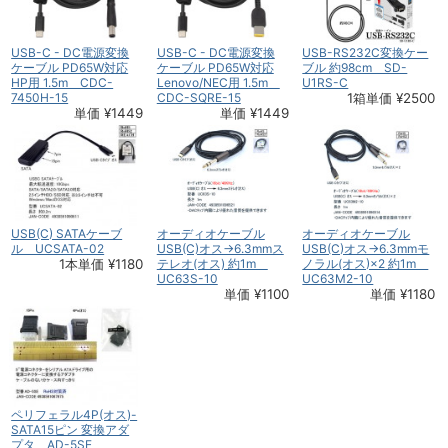
USB-C - DC電源変換
USB-C - DC電源変換
USB-RS232C変換ケー
ケーブル PD65W対応
ケーブル PD65W対応
ブル 約98cm SD-
HP用 1.5m CDC-
Lenovo/NEC用 1.5m
U1RS-C
7450H-15
CDC-SQRE-15
1箱単価 ¥2500
単価 ¥1449
単価 ¥1449
USB(C) SATAケーブ
オーディオケーブル
オーディオケーブル
ル UCSATA-02
USB(C)オス→6.3mmス
USB(C)オス→6.3mmモ
1本単価 ¥1180
テレオ(オス) 約1m
ノラル(オス)×2 約1m
UC63S-10
UC63M2-10
単価 ¥1100
単価 ¥1180
ペリフェラル4P(オス)-
SATA15ピン 変換アダ
プタ AD-5SE