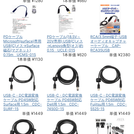
単価 ¥1280
1本単価 ¥660
PDケーブル
PDケーブル(18.5V～
RCA/3.5mm端子-USB
Microsoft(surface)専用
20V専用) USB(C)メス
オーディオキャプチャ
USB(C)メス→Surface
→Lenovo角型(オス)約
ーケーブル CAP-
磁石(マグネット)
0.15 UCLE-015
RCA35USB
0.15m UCMS-015
1本単価 ¥620
単価 ¥2380
1本単価 ¥1130
USB-C - DC電源変換
USB-C - DC電源変換
USB-C - DC電源変換
ケーブル PD45W対応
ケーブル PD65W対応
ケーブル PD65W対応
Surface用 1.5m CDC-
Dell用 1.5m CDC-
Fujitsu用 1.5m CDC-
SURF-15
7450D-15
5525-15
単価 ¥1449
単価 ¥1449
単価 ¥1449