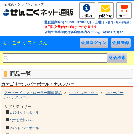
千石電商オンラインショップ
ご案内
お問合せ
カート
通販営業時間 10:30〜17:00/月〜土曜日
※祝日・年末年始除く
当日注文受付は13時までになります
店舗の営業時間は各店舗案内ページをご確認ください
ようこそ ゲスト さん
商品一覧
カテゴリー: レバーボール・ナスレバー
>
>
アーケードコントローラー関連製品
ジョイスティック
レバーボー
ル・ナスレバー
サブカテゴリー
■
φ35 レバーボール
■
なすび型レバー
■
φ45 レバーボール