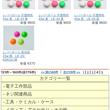
レバーボール 不透明色
レバーボール 不透明色
レバーボール 不透明色
45φ 青 LB-45 青
45φ 黄 LB-45 黄
45φ 黒 LB-45 黒
単価 ¥600
単価 ¥600
単価 ¥600
レバーボール 蛍光色
35φ 桃 LB-35-
KEIKOU 桃
単価 ¥370
121件～160件(全179件)
<< 前の40件
次の19件 >>
|
|
|
4
|
1
2
3
5
カテゴリー一覧
電子工作部品
＋
ネジ関連商品
＋
工具・ケミカル・ケース
＋
メディア・アクセサリ・その他
＋