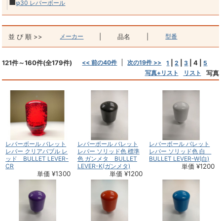
■
φ30 レバーボール
並 び 順 >>
メーカー
|
品名
|
型番
121件～160件(全179件)
<< 前の40件
次の19件 >>
|
|
|
4
|
1
2
3
5
写真+リスト
リスト
写真
レバーボール バレット
レバーボール バレット
レバーボール バレット
レバー クリアバブル レ
レバー ソリッド色 標準
レバー ソリッド色 白
ッド BULLET LEVER-
色 ガンメタ BULLET
BULLET LEVER-W(白)
CR
LEVER-K(ガンメタ)
単価 ¥1200
単価 ¥1300
単価 ¥1200