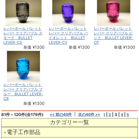
レバーボール バレット
レバーボール バレット
レバーボール バレット
レバー クリアバブル ス
レバー クリアバブル バ
レバー クリアバブル ピ
モーク BULLET
イオレット BULLET
ンク BULLET LEVER-
LEVER-CS
LEVER-CV
CP
単価 ¥1300
単価 ¥1300
単価 ¥1300
レバーボール バレット
レバー クリアバブル ブ
ルー BULLET LEVER-
CB
単価 ¥1300
81件～120件(全179件)
<< 前の40件
次の40件 >>
|
|
3
|
|
1
2
4
5
カテゴリー一覧
電子工作部品
＋