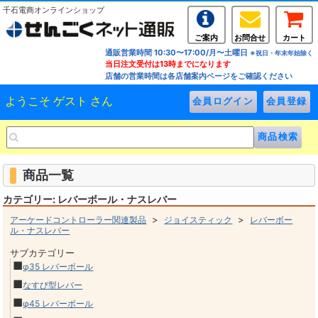
千石電商オンラインショップ
ご案内
お問合せ
カート
通販営業時間 10:30〜17:00/月〜土曜日
※祝日・年末年始除く
当日注文受付は13時までになります
店舗の営業時間は各店舗案内ページをご確認ください
ようこそ ゲスト さん
商品一覧
カテゴリー: レバーボール・ナスレバー
>
>
アーケードコントローラー関連製品
ジョイスティック
レバーボー
ル・ナスレバー
サブカテゴリー
■
φ35 レバーボール
■
なすび型レバー
■
φ45 レバーボール