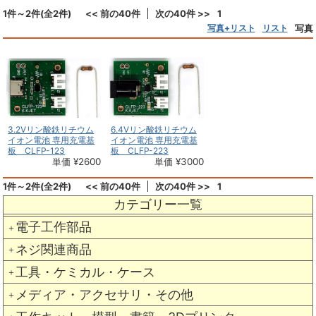
1件～2件(全2件)
<< 前の40件
次の40件 >>
1
写真+リスト
リスト
写真
3.2Vリン酸鉄リチウム
6.4Vリン酸鉄リチウム
イオン電池 専用充電基
イオン電池 専用充電基
板 CLFP-123
板 CLFP-223
単価 ¥2600
単価 ¥3000
1件～2件(全2件)
<< 前の40件
次の40件 >>
1
カテゴリー一覧
電子工作部品
＋
ネジ関連商品
＋
工具・ケミカル・ケース
＋
メディア・アクセサリ・その他
＋