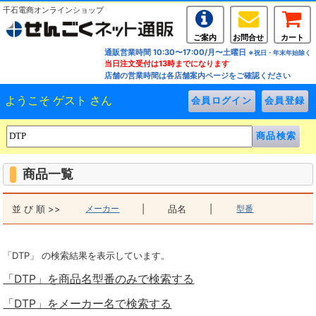
千石電商オンラインショップ
ご案内
お問合せ
カート
通販営業時間 10:30〜17:00/月〜土曜日
※祝日・年末年始除く
当日注文受付は13時までになります
店舗の営業時間は各店舗案内ページをご確認ください
ようこそ ゲスト さん
商品一覧
並 び 順 >>
メーカー
|
品名
|
型番
「DTP」 の検索結果を表示しています。
「DTP」を商品名型番のみで検索する
「DTP」をメーカー名で検索する