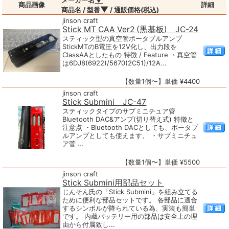
メーカー名
商品画像
詳細
▼
商品名 / 型番
/ 通販価格(税込)
jinson craft
Stick MT CAA Ver2 (黒基板) JC-24
スティック型の真空管ポータブルアンプ
StickMTのB電圧を12V化し、出力段を
ClassAAとしたもの 特徴 / Feature ・真空管
は6DJ8(6922)/5670(2C51)/12A...
【数量1個〜】単価 ¥4400
jinson craft
Stick Submini JC-47
スティックタイプのサブミニチュア管
Bluetooth DAC&アンプ(切り替え式) 特徴と
注意点 ・Bluetooth DACとしても、ポータブ
ルアンプとしても使えます。 ・サブミニチュ
ア菅 ...
【数量1個〜】単価 ¥5500
jinson craft
Stick Submini用部品セット
じんそん氏の「Stick Submini」を組み立てる
ために便利な部品セットです。 各部品に適合
するシンボルが降られている為、実装も簡単
です。 内蔵バッテリー用の部品は安全上の理
由から付属致し...