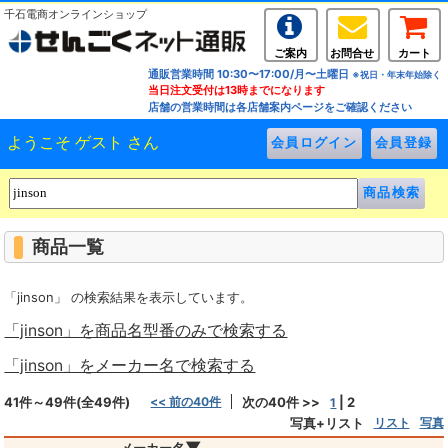
千石電商オンラインショップ
ご案内
お問合せ
カート
通販営業時間 10:30〜17:00/月〜土曜日
※祝日・年末年始除く
当日注文受付は13時までになります
店舗の営業時間は各店舗案内ページをご確認ください
ようこそ ゲスト さん
商品一覧
「jinson」 の検索結果を表示しています。
「jinson」を商品名型番のみで検索する
「jinson」をメーカー名で検索する
41件～49件(全49件)
<< 前の40件
次の40件 >>
|
2
1
写真+リスト
リスト
写真
▼