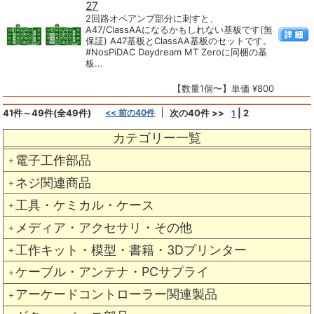
27
2回路オペアンプ部分に刺すと、
A47/ClassAAになるかもしれない基板です(無
保証) A47基板とClassAA基板のセットです。
#NosPiDAC Daydream MT Zeroに同梱の基
板...
【数量1個〜】単価 ¥800
41件～49件(全49件)
<< 前の40件
次の40件 >>
|
2
1
カテゴリー一覧
電子工作部品
＋
ネジ関連商品
＋
工具・ケミカル・ケース
＋
メディア・アクセサリ・その他
＋
工作キット・模型・書籍・3Dプリンター
＋
ケーブル・アンテナ・PCサプライ
＋
アーケードコントローラー関連製品
＋