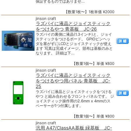
保証するものではありませ...
【数量1枚〜】1枚単価 ¥2000
jinson craft
ラズパイに液晶とジョイスティック
をつけるやつ 青基板 JC-26
ラズパイの裏側に液晶(1.3インチ)と、ジョイ
スティックをつけるボード。 GPIOピンヘッ
ダを塞がずにLCDとジョイスティックが使え
ます 写真は完成イメージ。頒布は基板のみと
なります。 詳細は下...
【数量1個〜】単価 ¥800
jinson craft
ラズパイに液晶とジョイスティック
をつけるやつ用パネル 青基板 JC-
25
ラズパイに液晶とジョイスティックをつける
やつ と組み合わせるフロントパネルです。 ジ
ョイスティック操作用の2.6mm x 4mmのス
ペーサーが1つ付属します。
【数量1個〜】単価 ¥800
jinson craft
汎用 A47/ClassAA基板 緑基板 JC-