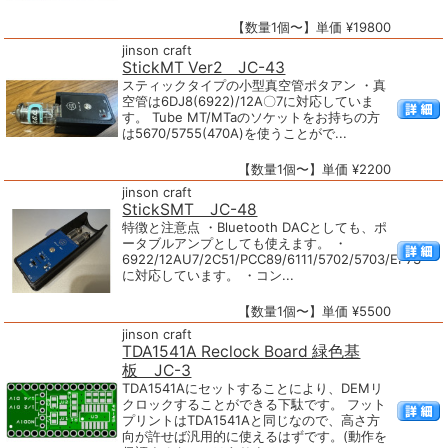
【数量1個〜】単価 ¥19800
jinson craft
StickMT Ver2 JC-43
スティックタイプの小型真空管ポタアン ・真
空管は6DJ8(6922)/12A〇7に対応していま
す。 Tube MT/MTaのソケットをお持ちの方
は5670/5755(470A)を使うことがで...
【数量1個〜】単価 ¥2200
jinson craft
StickSMT JC-48
特徴と注意点 ・Bluetooth DACとしても、ポ
ータブルアンプとしても使えます。 ・
6922/12AU7/2C51/PCC89/6111/5702/5703/EF73
に対応しています。 ・コン...
【数量1個〜】単価 ¥5500
jinson craft
TDA1541A Reclock Board 緑色基
板 JC-3
TDA1541Aにセットすることにより、DEMリ
クロックすることができる下駄です。 フット
プリントはTDA1541Aと同じなので、高さ方
向が許せば汎用的に使えるはずです。(動作を