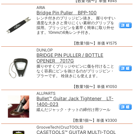
【数量1個〜】単価 ¥945
ARIA
Bridge Pin Puller BPP-100
レンチ付きのブリッジピン抜き。 握りやすい
適度な大きさと滑りにくい素材のグリップを
採用。ブリッジピンを素早く簡単に取り外せ
ます。10mmの6角レンチ付き。
【数量1個〜】単価 ¥1575
DUNLOP
BRIDGE PIN PULLER / BOTTLE
OPENER 7017G
握りやすくブリッジやピンに傷を付けること
なく容易にピンを抜けるのがブリッジピン・
プラーです。 栓抜きにも使えます。
【数量1個〜】単価 ¥1050
ALLPARTS
Bullet™ Guitar Jack Tightener LT-
1400-023
緩んだジャック・ナットの締付け用ツール
【数量1個〜】単価 ¥3300
GrooveTech(CruzTOOLS)
CASETOOLS™ GUITAR MULTI-TOOL