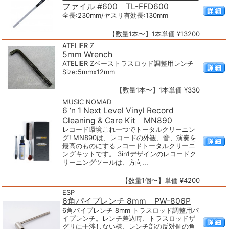
ファイル #600 TL-FFD600
全長:230mm/ヤスリ有効長:130mm
【数量1本〜】1本単価 ¥13200
ATELIER Z
5mm Wrench
ATELIER Zベーストラスロッド調整用レンチ
Size:5mmx12mm
【数量1本〜】1本単価 ¥330
MUSIC NOMAD
6 ‘n 1 Next Level Vinyl Record
Cleaning & Care Kit MN890
レコード環境これ一つでトータルクリーニン
グ! MN890は、レコードの外観、音、演奏を
最高のものにするレコードトータルクリーニ
ングキットです。 3in1デザインのレコードク
リーニングツールは、方向...
【数量1個〜】単価 ¥4200
ESP
6角パイプレンチ 8mm PW-806P
6角パイプレンチ 8mm トラスロッド調整用パ
イプレンチ。レンチ差込時、トラスロッドザ
グリに干渉しない様、レンチ部の反対側の角