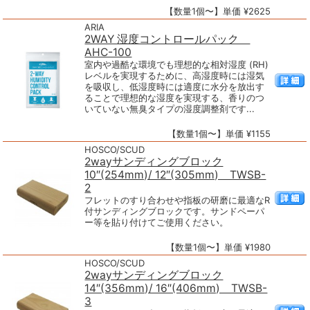
【数量1個〜】単価 ¥2625
ARIA
2WAY 湿度コントロールパック
AHC-100
室内や過酷な環境でも理想的な相対湿度 (RH)
レベルを実現するために、高湿度時には湿気
を吸収し、低湿度時には適度に水分を放出す
ることで理想的な湿度を実現する、香りのつ
いていない無臭タイプの湿度調整剤です...
【数量1個〜】単価 ¥1155
HOSCO/SCUD
2wayサンディングブロック
10″(254mm)/ 12″(305mm) TWSB-
2
フレットのすり合わせや指板の研磨に最適なR
付サンディングブロックです。サンドペーパ
ー等を貼り付けてご使用ください。
【数量1個〜】単価 ¥1980
HOSCO/SCUD
2wayサンディングブロック
14″(356mm)/ 16″(406mm) TWSB-
3