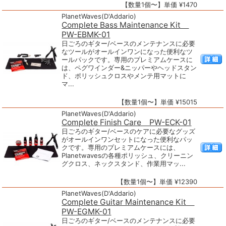
【数量1個〜】単価 ¥1470
PlanetWaves(D'Addario)
Complete Bass Maintenance Kit
PW-EBMK-01
日ごろのギター/ベースのメンテナンスに必要
なツールがオールインワンになった便利なツ
ールパックです。専用のプレミアムケースに
は、ペグワインダー&ニッパーやヘッドスタン
ド、ポリッシュクロスやメンテ用マットに
マ...
【数量1個〜】単価 ¥15015
PlanetWaves(D'Addario)
Complete Finish Care PW-ECK-01
日ごろのギター/ベースのケアに必要なグッズ
がオールインワンセットになった便利なパッ
クです。専用のプレミアムケースには、
Planetwavesの各種ポリッシュ、クリーニン
グクロス、ネックスタンド、作業用マッ...
【数量1個〜】単価 ¥12390
PlanetWaves(D'Addario)
Complete Guitar Maintenance Kit
PW-EGMK-01
日ごろのギター/ベースのメンテナンスに必要