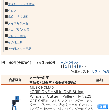
■
オイル・ワックス等
■
クロス
■
温度・湿度調整
■
ノイズ対策用品
■
ノコギリ/ノミ等
■
フレット関係
■
その他工具
■
その他メンテ用品
1件～40件(全570件)
<< 前の40件
次の40件 >>
1
|
|
|
|
･･･
2
3
4
5
写真+リスト
リスト
写真
▼
メーカー名
商品画像
詳細
▼
商品名 / 型番
/ 通販価格(税込)
MUSIC NOMAD
-GRIP ONE – All in ONE String
Winder、Cutter、Puller- MN223
GRIP ONEは、ストリングワインダー、カッ
ター、ブリッジピン抜きをオールインワンに
した弦交換ツールです。ワインダーはベアリ