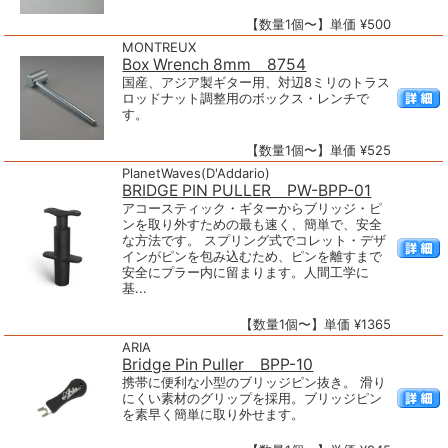
【数量1個〜】単価 ¥500
MONTREUX
Box Wrench 8mm 8754
国産、アジア製ギター用、対辺8ミリのトラス
ロッドナット調整用のボックス・レンチで
す。
【数量1個〜】単価 ¥525
PlanetWaves(D'Addario)
BRIDGE PIN PULLER PW-BPP-01
アコースティック・ギターからブリッジ・ピ
ンを取り外すための最も速く、簡単で、安全
な方法です。 スプリング式でコレット・デザ
インがピンを包み込むため、ピンを離すまで
安全にプラー内に留まります。人間工学に
基...
【数量1個〜】単価 ¥1365
ARIA
Bridge Pin Puller BPP-10
携帯に便利な小型のブリッジピン抜き。 滑り
にくい素材のグリップを採用。ブリッジピン
を素早く簡単に取り外せます。