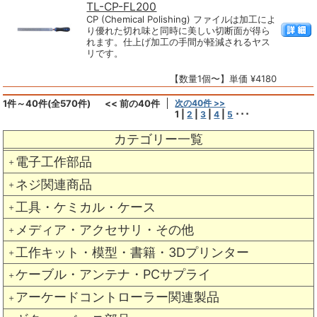
TL-CP-FL200
CP (Chemical Polishing) ファイルは加工によ
り優れた切れ味と同時に美しい切断面が得ら
れます。仕上げ加工の手間が軽減されるヤス
リです。
【数量1個〜】単価 ¥4180
1件～40件(全570件)
<< 前の40件
次の40件 >>
1
|
|
|
|
･･･
2
3
4
5
カテゴリー一覧
電子工作部品
＋
ネジ関連商品
＋
工具・ケミカル・ケース
＋
メディア・アクセサリ・その他
＋
工作キット・模型・書籍・3Dプリンター
＋
ケーブル・アンテナ・PCサプライ
＋
アーケードコントローラー関連製品
＋