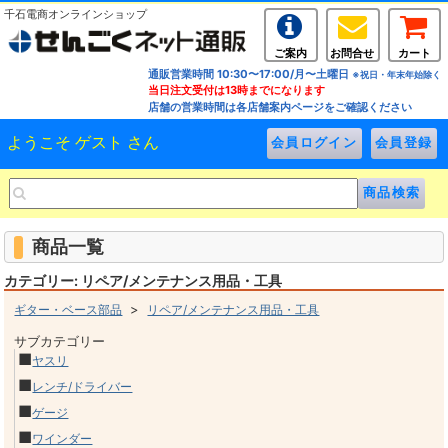
千石電商オンラインショップ
ご案内
お問合せ
カート
通販営業時間 10:30〜17:00/月〜土曜日
※祝日・年末年始除く
当日注文受付は13時までになります
店舗の営業時間は各店舗案内ページをご確認ください
ようこそ ゲスト さん
商品一覧
カテゴリー: リペア/メンテナンス用品・工具
>
ギター・ベース部品
リペア/メンテナンス用品・工具
サブカテゴリー
■
ヤスリ
■
レンチ/ドライバー
■
ゲージ
■
ワインダー