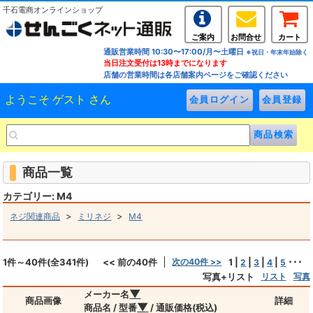
千石電商オンラインショップ
ご案内
お問合せ
カート
通販営業時間 10:30〜17:00/月〜土曜日
※祝日・年末年始除く
当日注文受付は13時までになります
店舗の営業時間は各店舗案内ページをご確認ください
ようこそ ゲスト さん
商品一覧
カテゴリー: M4
>
>
ネジ関連商品
ミリネジ
M4
1件～40件(全341件)
<< 前の40件
次の40件 >>
1
|
|
|
|
･･･
2
3
4
5
写真+リスト
リスト
写真
▼
メーカー名
商品画像
詳細
▼
商品名 / 型番
/ 通販価格(税込)