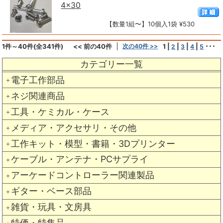
4×30
【数量1組〜】10個入1袋 ¥530
1件～40件(全341件)
<< 前の40件
次の40件 >>
1
|
|
|
|
･･･
2
3
4
5
カテゴリー一覧
電子工作部品
＋
ネジ関連商品
＋
工具・ケミカル・ケース
＋
メディア・アクセサリ・その他
＋
工作キット・模型・書籍・3Dプリンター
＋
ケーブル・アンテナ・PCサプライ
＋
アーケードコントローラー関連製品
＋
ギター・ベース部品
＋
雑貨・玩具・文房具
＋
特価・特集品