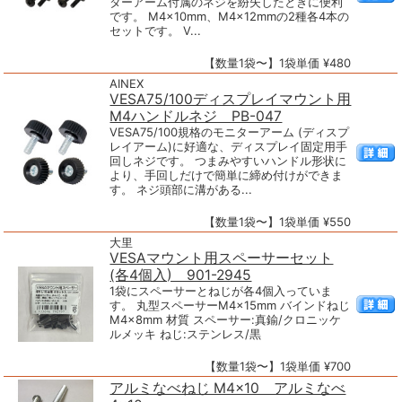
ターアーム付属のネジを紛失したときに便利
です。 M4×10mm、M4×12mmの2種各4本の
セットです。 V...
【数量1袋〜】1袋単価 ¥480
AINEX
VESA75/100ディスプレイマウント用
M4ハンドルネジ PB-047
VESA75/100規格のモニターアーム (ディスプ
レイアーム)に好適な、ディスプレイ固定用手
回しネジです。 つまみやすいハンドル形状に
より、手回しだけで簡単に締め付けができま
す。 ネジ頭部に溝がある...
【数量1袋〜】1袋単価 ¥550
大里
VESAマウント用スペーサーセット
(各4個入) 901-2945
1袋にスペーサーとねじが各4個入っていま
す。 丸型スペーサーM4×15mm バインドねじ
M4×8mm 材質 スペーサー:真鍮/クロニッケ
ルメッキ ねじ:ステンレス/黒
【数量1袋〜】1袋単価 ¥700
アルミなべねじ M4×10 アルミなべ