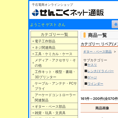
千石電商オンラインショップ
ようこそ ゲスト さん
カテゴリー一覧
商品一覧
＋
電子工作部品
カテゴリー: リペア/
＋
ネジ関連商品
ギター・ベース部品
＋
工具・ケミカル・ケース
メディア・アクセサリ・そ
サブカテゴリー
＋
■
ヤスリ
の他
■
レンチ/ドライバー
工作キット・模型・書籍・
＋
3Dプリンター
■
ゲージ
ケーブル・アンテナ・PCサ
■
ワインダー
＋
プライ
アーケードコントローラー
＋
161件～200件(全570件
関連製品
＋
ギター・ベース部品
商品画像
＋
雑貨・玩具・文房具