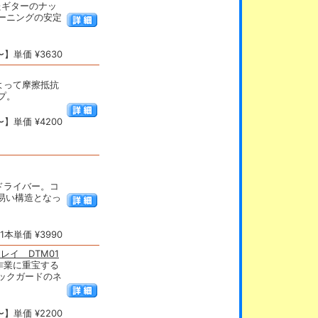
載したギターのナッ
ーニングの安定
】単価 ¥3630
よって摩擦抵抗
プ。
】単価 ¥4200
ドライバー。コ
易い構造となっ
本単価 ¥3990
 トレイ DTM01
ンス作業に重宝する
ックガードのネ
】単価 ¥2200