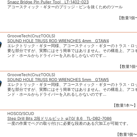
Snapz Bridge Pin Puller Tool LT-1402-023
アコースティック・ギターのブリッジ・ピンを抜くためのツール
【数量1個〜
GrooveTech(CruzTOOLS)
SOUND HOLE TRUSS ROD WRENCHES 4mm GTAW4
エレクトリック・ギター同様、アコースティック・ギターのトラス・ロ
要な部分ですが、実際にはそう簡単ではありません。その構造上、アコ
ンド・ホールからドライバーを入れるしかないのです...
【数量1個〜
GrooveTech(CruzTOOLS)
SOUND HOLE TRUSS ROD WRENCHES 5mm GTAW5
エレクトリック・ギター同様、アコースティック・ギターのトラス・ロ
要な部分ですが、実際にはそう簡単ではありません。その構造上、アコ
ンド・ホールからドライバーを入れるしかないのです...
【数量1本〜】1
HOSCO/SCUD
Step Drill Bits 2段ドリルビット φ7.0/ 8.6 TL-DB2-7086
一度の作業でペグの取り付けに必要な段差のある穴加工が可能です。
【数量1個〜】