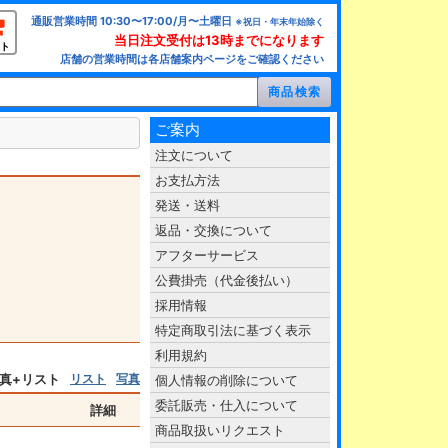
通販営業時間 10:30〜17:00/月〜土曜日
※祝日・年末年始除く
当日注文受付は13時までになります
ト
店舗の営業時間は各店舗案内ページをご確認ください
ご案内
注文について
お支払方法
発送・送料
返品・交換について
アフターサービス
公費掛売（代金後払い）
採用情報
特定商取引法に基づく表示
利用規約
真+リスト
リスト
写真
個人情報の削除について
委託販売・仕入について
詳細
商品取扱いリクエスト