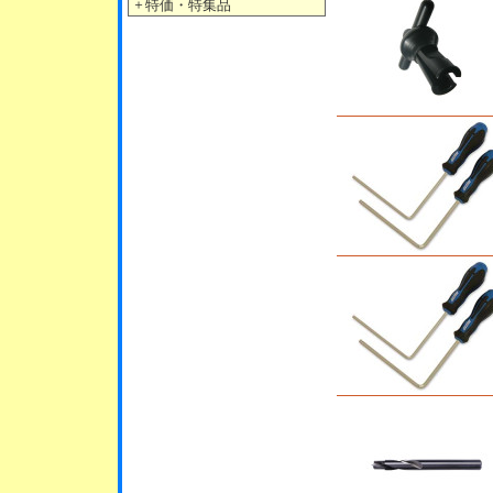
＋
特価・特集品