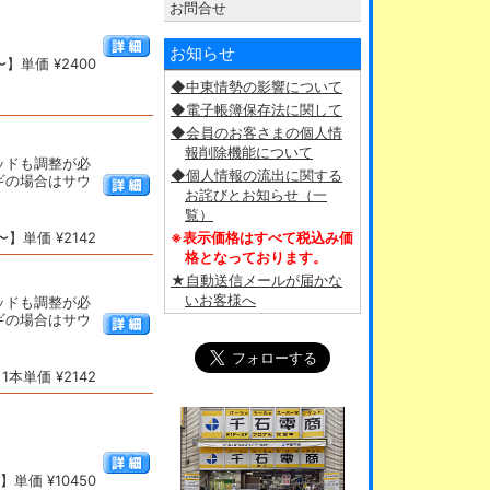
お問合せ
お知らせ
】単価 ¥2400
◆中東情勢の影響について
◆電子帳簿保存法に関して
◆会員のお客さまの個人情
報削除機能について
ッドも調整が必
◆個人情報の流出に関する
ギの場合はサウ
お詫びとお知らせ（一
覧）
】単価 ¥2142
※表示価格はすべて税込み価
格となっております。
★自動送信メールが届かな
いお客様へ
ッドも調整が必
ギの場合はサウ
本単価 ¥2142
単価 ¥10450