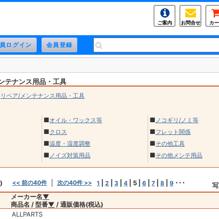
ご案内
お問合せ
カー
メンテナンス用品・工具
>
リペア/メンテナンス用品・工具
■
■
オイル・ワックス等
ノコギリ/ノミ等
■
■
クロス
フレット関係
■
■
温度・湿度調整
その他工具
■
■
ノイズ対策用品
その他メンテ用品
)
<< 前の40件
次の40件 >>
|
|
|
|
5
|
|
|
|
･･･
1
2
3
4
6
7
8
9
写
メーカー名
▼
商品名 / 型番
▼
/ 通販価格(税込)
ALLPARTS