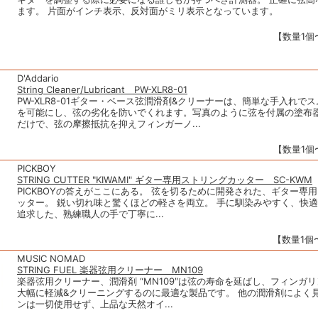
ます。 片面がインチ表示、反対面がミリ表示となっています。
【数量1個〜
D'Addario
String Cleaner/Lubricant PW-XLR8-01
PW-XLR8-01ギター・ベース弦潤滑剤&クリーナーは、簡単な手入れで
を可能にし、弦の劣化を防いでくれます。写真のように弦を付属の塗布
だけで、弦の摩擦抵抗を抑えフィンガーノ...
【数量1個〜
PICKBOY
STRING CUTTER "KIWAMI" ギター専用ストリングカッター SC-KWM
PICKBOYの答えがここにある。 弦を切るために開発された、ギター専
ッター。 鋭い切れ味と驚くほどの軽さを両立。 手に馴染みやすく、快
追求した、熟練職人の手で丁寧に...
【数量1個〜
MUSIC NOMAD
STRING FUEL 楽器弦用クリーナー MN109
楽器弦用クリーナー、潤滑剤 “MN109″は弦の寿命を延ばし、フィンガ
大幅に軽減&クリーニングするのに最適な製品です。 他の潤滑剤によく
ンは一切使用せず、上品な天然オイ...