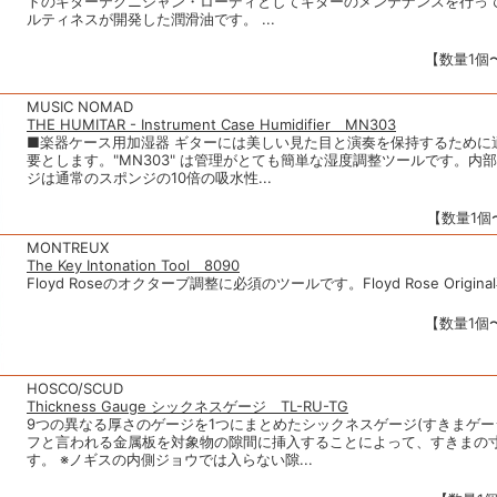
トのギターテクニシャン・ローディとしてギターのメンテナンスを行っ
ルティネスが開発した潤滑油です。 ...
【数量1個〜
MUSIC NOMAD
THE HUMITAR - Instrument Case Humidifier MN303
■楽器ケース用加湿器 ギターには美しい見た目と演奏を保持するために
要とします。"MN303" は管理がとても簡単な湿度調整ツールです。内
ジは通常のスポンジの10倍の吸水性...
【数量1個〜
MONTREUX
The Key Intonation Tool 8090
Floyd Roseのオクターブ調整に必須のツールです。Floyd Rose Origin
【数量1個〜
HOSCO/SCUD
Thickness Gauge シックネスゲージ TL-RU-TG
9つの異なる厚さのゲージを1つにまとめたシックネスゲージ(すきまゲー
フと言われる金属板を対象物の隙間に挿入することによって、すきまの
す。 ※ノギスの内側ジョウでは入らない隙...