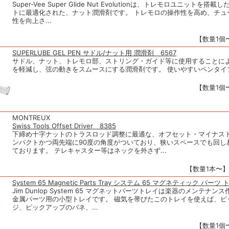
Super-Vee Super Glide Nut Evolutionは、トレモロユニットを搭
トに最適化された、ナット潤滑剤です。 トレモロの操作性を高め、チュ
性を向上さ...
【数量1個〜
SUPERLUBE GEL PEN サドル/ナット用 潤滑剤 6567
サドル、ナット、トレモロ部、ストリング・ガイド等に使用することに
を軽減し、弦の動きをスムースにする潤滑剤です。 使いやすいペンタイ
【数量1個〜
MONTREUX
Swiss Tools Offset Driver 8385
下締め十字ナットのトラスロッド調整に最適な、オフセット・マイナス
ンパクトかつ両先端に90度の角度がついており、狭いスペースでも回し
ております。 テレキャスター等はネックを外さず...
【数量1本〜】1
System 65 Magnetic Parts Tray システム 65 マグネティック パーツ
Jim Dunlop System 65 マグネットパーツトレイは楽器のメンテナ
金属パーツ用の小型トレイです。 磁気を帯びたこのトレイを使えば、ピ
ジ、ピックアップのバネ、...
【数量1個〜