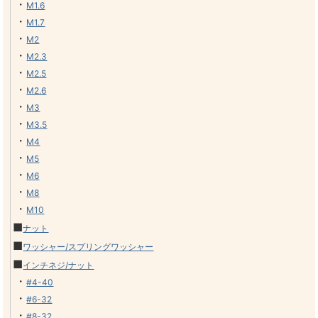
・
M1.6
・
M1.7
・
M2
・
M2.3
・
M2.5
・
M2.6
・
M3
・
M3.5
・
M4
・
M5
・
M6
・
M8
・
M10
■
ナット
■
ワッシャー/スプリングワッシャー
■
インチネジ/ナット
・
#4-40
・
#6-32
・
#8-32