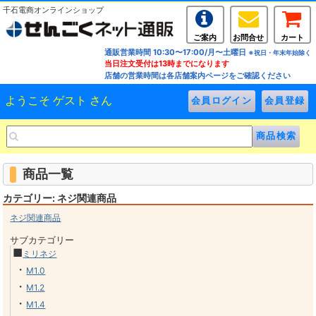
千石電商オンラインショップ
ご案内
お問合せ
カート
通販営業時間 10:30〜17:00/月〜土曜日
※祝日・年末年始除く
当日注文受付は13時までになります
店舗の営業時間は各店舗案内ページをご確認ください
ようこそ ゲスト さん
商品一覧
カテゴリー: ネジ関連商品
ネジ関連商品
サブカテゴリー
■
ミリネジ
・
M1.0
・
M1.2
・
M1.4