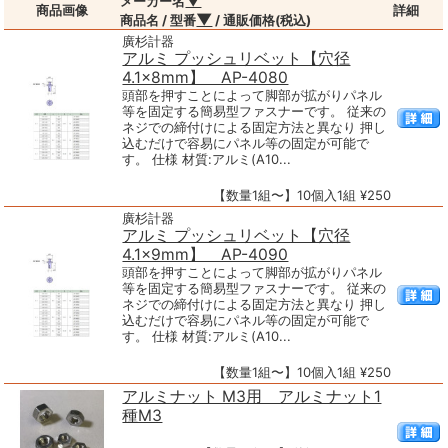
▼
メーカー名
商品画像
詳細
▼
商品名 / 型番
/ 通販価格(税込)
廣杉計器
アルミ プッシュリベット【穴径
4.1×8mm】 AP-4080
頭部を押すことによって脚部が拡がりパネル
等を固定する簡易型ファスナーです。 従来の
ネジでの締付けによる固定方法と異なり 押し
込むだけで容易にパネル等の固定が可能で
す。 仕様 材質:アルミ(A10...
【数量1組〜】10個入1組 ¥250
廣杉計器
アルミ プッシュリベット【穴径
4.1×9mm】 AP-4090
頭部を押すことによって脚部が拡がりパネル
等を固定する簡易型ファスナーです。 従来の
ネジでの締付けによる固定方法と異なり 押し
込むだけで容易にパネル等の固定が可能で
す。 仕様 材質:アルミ(A10...
【数量1組〜】10個入1組 ¥250
アルミナット M3用 アルミナット1
種M3