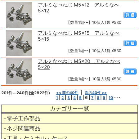
アルミなべねじ M5×12 アルミなべ
5×12
【数量1組〜】10個入1袋 ¥530
アルミなべねじ M5×15 アルミなべ
5×15
【数量1組〜】10個入1袋 ¥530
アルミなべねじ M5×20 アルミなべ
5×20
【数量1組〜】10個入1袋 ¥530
201件～240件(全2822件)
<< 前の40件
次の40件 >>
|
|
|
|
|
6
|
|
|
|
･･･
1
2
3
4
5
7
8
9
10
カテゴリー一覧
電子工作部品
＋
ネジ関連商品
＋
工具・ケミカル・ケース
＋