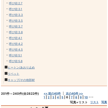
・
呼び径:2.7
・
呼び径:3.1
・
呼び径:3.3
・
呼び径:3.5
・
呼び径:3.7
・
呼び径:3.8
・
呼び径:4.1
・
呼び径:4.2
・
呼び径:4.5
・
呼び径:5.1
・
呼び径:5.8
■
ヒートン/あおり止め
■
リベット
■
キャップ/その他部材
201件～240件(全2822件)
<< 前の40件
次の40件 >>
|
|
|
|
|
6
|
|
|
|
･･･
1
2
3
4
5
7
8
9
10
写真+リスト
リスト
写真