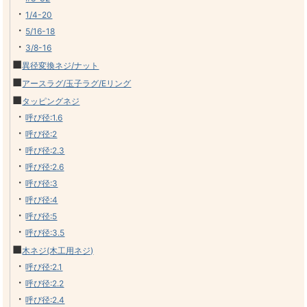
・
1/4-20
・
5/16-18
・
3/8-16
■
異径変換ネジ/ナット
■
アースラグ/玉子ラグ/Eリング
■
タッピングネジ
・
呼び径:1.6
・
呼び径:2
・
呼び径:2.3
・
呼び径:2.6
・
呼び径:3
・
呼び径:4
・
呼び径:5
・
呼び径:3.5
■
木ネジ(木工用ネジ)
・
呼び径:2.1
・
呼び径:2.2
・
呼び径:2.4