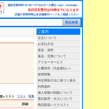
通販営業時間 10:30〜17:00/月〜土曜日
※祝日・年末年始除く
当日注文受付は13時までになります
ト
店舗の営業時間は各店舗案内ページをご確認ください
ご案内
注文について
お支払方法
発送・送料
返品・交換について
アフターサービス
公費掛売（代金後払い）
採用情報
特定商取引法に基づく表示
利用規約
個人情報の削除について
真+リスト
リスト
写真
委託販売・仕入について
詳細
商品取扱いリクエスト