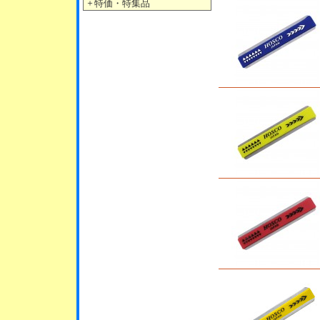
＋
特価・特集品