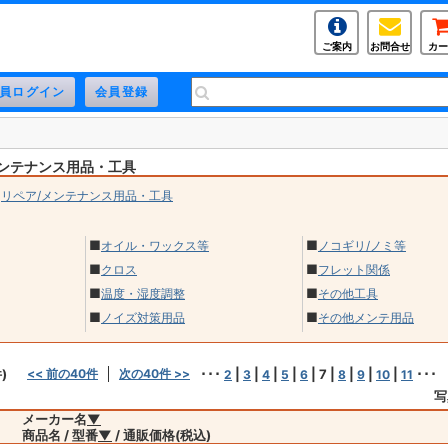
ご案内
お問合せ
カー
メンテナンス用品・工具
>
リペア/メンテナンス用品・工具
■
■
オイル・ワックス等
ノコギリ/ノミ等
■
■
クロス
フレット関係
■
■
温度・湿度調整
その他工具
■
■
ノイズ対策用品
その他メンテ用品
)
<< 前の40件
次の40件 >>
･･･
|
|
|
|
|
7
|
|
|
|
･･･
2
3
4
5
6
8
9
10
11
写
メーカー名
▼
商品名 / 型番
▼
/ 通販価格(税込)