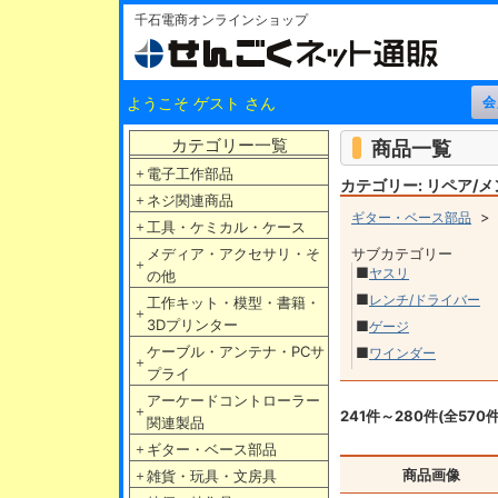
千石電商オンラインショップ
ようこそ ゲスト さん
カテゴリー一覧
商品一覧
＋
電子工作部品
カテゴリー: リペア/
＋
ネジ関連商品
ギター・ベース部品
＋
工具・ケミカル・ケース
メディア・アクセサリ・そ
サブカテゴリー
＋
■
ヤスリ
の他
■
レンチ/ドライバー
工作キット・模型・書籍・
＋
3Dプリンター
■
ゲージ
ケーブル・アンテナ・PCサ
■
ワインダー
＋
プライ
アーケードコントローラー
＋
241件～280件(全570件
関連製品
＋
ギター・ベース部品
商品画像
＋
雑貨・玩具・文房具