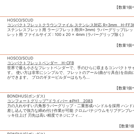
【数量1個〜
HOSCO/SCUD
コンパクトフレットクラウンファイル ステンレス対応 R=3mm H-FF3
ステンレスフレット用 ラージフレット用(R=3mm) ラバーグリップ(レッ
レット用 ファイルサイズ : 100 x 20 x 4mm (ラバーグリップ除く)
【数量1個〜
HOSCO/SCUD
コンパクトフレットベンダー H-CFB
世界で最も小さなフレットベンダーで、手のひらに収まるコンパクトサ
す。 使い方は非常にシンプルで、フレットのアール(曲がり具合)を自由
ができます。 プロのギタービルダーはもちろ...
【数量1個〜
BONDHUS(ボンダス)
コンフォートグリップ™ドライバー ⊕PH1 2083
力の入れやすい六角形ラバーグリップ・二重形成ハンドルを採用 ハンド
差し込んで強力な締め付け作業が可能 クロムバナジウムモリブデンブレ
ッキ仕上げ 刃先は高い精度でネジにフィ...
【数量1個