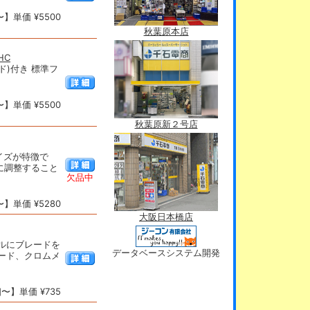
】単価 ¥5500
秋葉原本店
HC
ド)付き 標準フ
】単価 ¥5500
秋葉原新２号店
イズが特徴で
に調整すること
欠品中
】単価 ¥5280
大阪日本橋店
ルにブレードを
データベースシステム開発
ード、クロムメ
〜】単価 ¥735