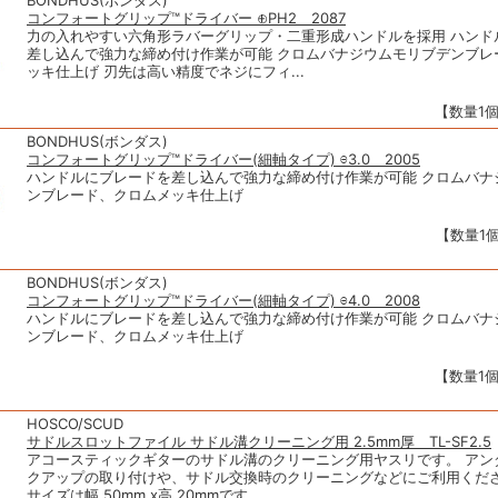
BONDHUS(ボンダス)
コンフォートグリップ™ドライバー ⊕PH2 2087
力の入れやすい六角形ラバーグリップ・二重形成ハンドルを採用 ハンド
差し込んで強力な締め付け作業が可能 クロムバナジウムモリブデンブレ
ッキ仕上げ 刃先は高い精度でネジにフィ...
【数量1個
BONDHUS(ボンダス)
コンフォートグリップ™ドライバー(細軸タイプ) ⊖3.0 2005
ハンドルにブレードを差し込んで強力な締め付け作業が可能 クロムバナ
ンブレード、クロムメッキ仕上げ
【数量1個
BONDHUS(ボンダス)
コンフォートグリップ™ドライバー(細軸タイプ) ⊖4.0 2008
ハンドルにブレードを差し込んで強力な締め付け作業が可能 クロムバナ
ンブレード、クロムメッキ仕上げ
【数量1個
HOSCO/SCUD
サドルスロットファイル サドル溝クリーニング用 2.5mm厚 TL-SF2.5
アコースティックギターのサドル溝のクリーニング用ヤスリです。 アン
クアップの取り付けや、サドル交換時のクリーニングなどにご利用くださ
サイズは幅 50mm x高 20mmです。