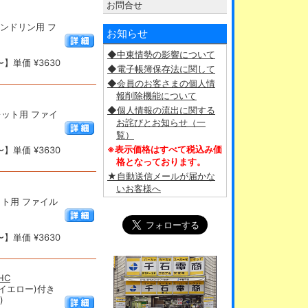
お問合せ
マンドリン用 フ
お知らせ
◆中東情勢の影響について
】単価 ¥3630
◆電子帳簿保存法に関して
◆会員のお客さまの個人情
報削除機能について
◆個人情報の流出に関する
レット用 ファイ
お詫びとお知らせ（一
覧）
※表示価格はすべて税込み価
】単価 ¥3630
格となっております。
★自動送信メールが届かな
いお客様へ
ット用 ファイル
】単価 ¥3630
HC
イエロー)付き
)