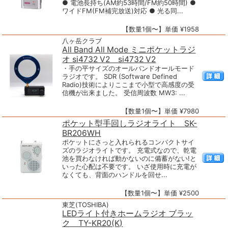
● 電池長持ち(AM約53時間/FM約50時間) ●
ワイドFM(FM補完放送)対応 ● 光る同...
【数量1個〜】単価 ¥1958
八ヶ岳クラブ
All Band All Mode ミニポケットラジ
オ si4732 V2 si4732 V2
・手の平サイズのオールバンドオールモード
ラジオです。 SDR (Software Defined
Radio)技術によりここまで小型で高感度の受
信機が出来ました。 受信周波数 MW3: ...
【数量1個〜】単価 ¥7980
ポケット型手回しラジオライト SK-
BR206WH
ポケットにさっと入れられるコンパクトサイ
ズのラジオライトです。 充電式なので、乾電
池を買わなければ動かないのに備蓄がない!と
いった心配は不要です。 いざ使用時に充電が
なくても、背面のハンドルを回せ...
【数量1個〜】単価 ¥2500
東芝(TOSHIBA)
LEDライト付きホームラジオ ブラッ
ク TY-KR20(K)