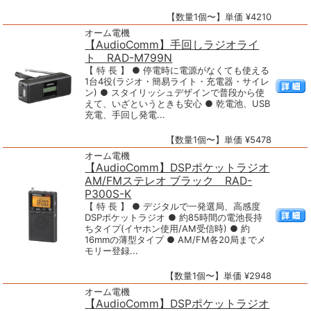
【数量1個〜】単価 ¥4210
オーム電機
【AudioComm】手回しラジオライ
ト RAD-M799N
【 特 長 】 ● 停電時に電源がなくても使える
1台4役(ラジオ・簡易ライト・充電器・サイレ
ン) ● スタイリッシュデザインで普段から使
えて、いざというときも安心 ● 乾電池、USB
充電、手回し発電...
【数量1個〜】単価 ¥5478
オーム電機
【AudioComm】DSPポケットラジオ
AM/FMステレオ ブラック RAD-
P300S-K
【 特 長 】 ● デジタルで一発選局、高感度
DSPポケットラジオ ● 約85時間の電池長持
ちタイプ(イヤホン使用/AM受信時) ● 約
16mmの薄型タイプ ● AM/FM各20局までメ
モリー登録...
【数量1個〜】単価 ¥2948
オーム電機
【AudioComm】DSPポケットラジオ