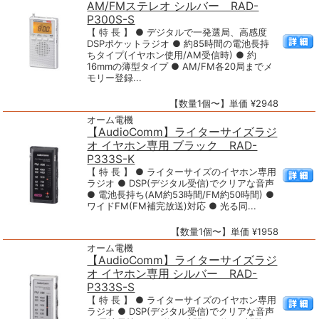
AM/FMステレオ シルバー RAD-
P300S-S
【 特 長 】 ● デジタルで一発選局、高感度
DSPポケットラジオ ● 約85時間の電池長持
ちタイプ(イヤホン使用/AM受信時) ● 約
16mmの薄型タイプ ● AM/FM各20局までメ
モリー登録...
【数量1個〜】単価 ¥2948
オーム電機
【AudioComm】ライターサイズラジ
オ イヤホン専用 ブラック RAD-
P333S-K
【 特 長 】 ● ライターサイズのイヤホン専用
ラジオ ● DSP(デジタル受信)でクリアな音声
● 電池長持ち(AM約53時間/FM約50時間) ●
ワイドFM(FM補完放送)対応 ● 光る同...
【数量1個〜】単価 ¥1958
オーム電機
【AudioComm】ライターサイズラジ
オ イヤホン専用 シルバー RAD-
P333S-S
【 特 長 】 ● ライターサイズのイヤホン専用
ラジオ ● DSP(デジタル受信)でクリアな音声