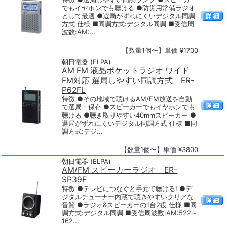
でもイヤホンでも聴ける ●防災用常備ラジオ
として最適 ●選局がずれにくいデジタル同調
方式 仕様 ■同調方式:デジタル同調 ■受信周
波数:AM:...
【数量1個〜】単価 ¥1700
朝日電器 (ELPA)
AM FM 液晶ポケットラジオ ワイド
FM対応 選局しやすい同調方式 ER-
P62FL
特徴 ●その地域で聴けるAM/FM放送を自動
で選局・保存 ●スピーカーでもイヤホンでも
聴ける ●聴き取りやすい40mmスピーカー ●
選局がずれにくいデジタル同調方式 仕様 ■同
調方式:デジ...
【数量1個〜】単価 ¥3800
朝日電器 (ELPA)
AM/FM スピーカーラジオ ER-
SP39F
特徴 ●テレビにつなぐと手元で聴ける! ●デ
ジタルチューナー内蔵で聴きやすいクリアな
音質 ●ラジオ&スピーカーの1台2役 仕様 ■同
調方式:デジタル同調 ■受信周波数:AM:522～
162...