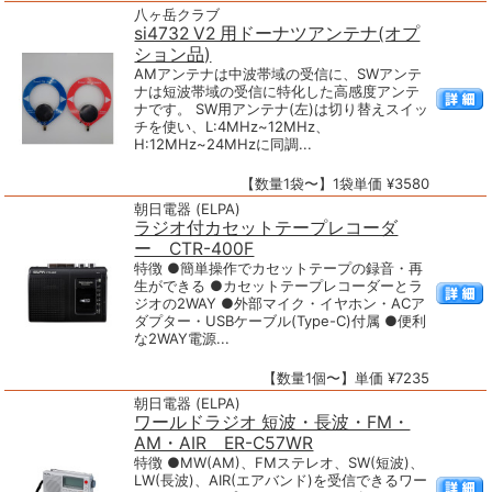
八ヶ岳クラブ
si4732 V2 用ドーナツアンテナ(オプ
ション品)
AMアンテナは中波帯域の受信に、SWアンテ
ナは短波帯域の受信に特化した高感度アンテ
ナです。 SW用アンテナ(左)は切り替えスイッ
チを使い、L:4MHz~12MHz、
H:12MHz~24MHzに同調...
【数量1袋〜】1袋単価 ¥3580
朝日電器 (ELPA)
ラジオ付カセットテープレコーダ
ー CTR-400F
特徴 ●簡単操作でカセットテープの録音・再
生ができる ●カセットテープレコーダーとラ
ジオの2WAY ●外部マイク・イヤホン・ACア
ダプター・USBケーブル(Type-C)付属 ●便利
な2WAY電源...
【数量1個〜】単価 ¥7235
朝日電器 (ELPA)
ワールドラジオ 短波・長波・FM・
AM・AIR ER-C57WR
特徴 ●MW(AM)、FMステレオ、SW(短波)、
LW(長波)、AIR(エアバンド)を受信できるワー