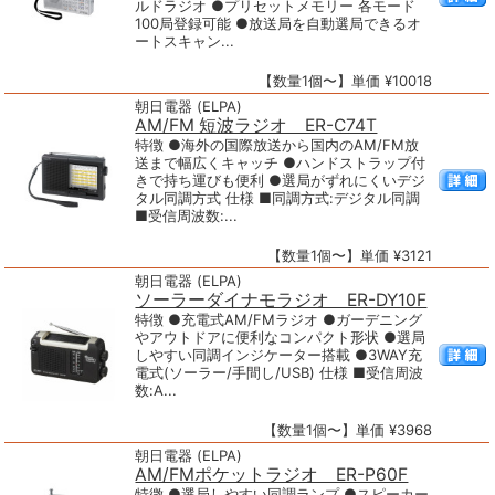
ルドラジオ ●プリセットメモリー 各モード
100局登録可能 ●放送局を自動選局できるオ
ートスキャン...
【数量1個〜】単価 ¥10018
朝日電器 (ELPA)
AM/FM 短波ラジオ ER-C74T
特徴 ●海外の国際放送から国内のAM/FM放
送まで幅広くキャッチ ●ハンドストラップ付
きで持ち運びも便利 ●選局がずれにくいデジ
タル同調方式 仕様 ■同調方式:デジタル同調
■受信周波数:...
【数量1個〜】単価 ¥3121
朝日電器 (ELPA)
ソーラーダイナモラジオ ER-DY10F
特徴 ●充電式AM/FMラジオ ●ガーデニング
やアウトドアに便利なコンパクト形状 ●選局
しやすい同調インジケーター搭載 ●3WAY充
電式(ソーラー/手間し/USB) 仕様 ■受信周波
数:A...
【数量1個〜】単価 ¥3968
朝日電器 (ELPA)
AM/FMポケットラジオ ER-P60F
特徴 ●選局しやすい同調ランプ ●スピーカー