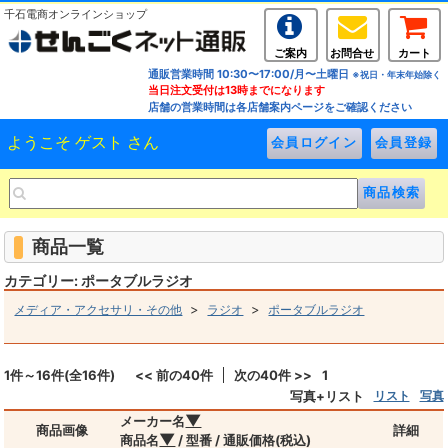
千石電商オンラインショップ
ご案内
お問合せ
カート
通販営業時間 10:30〜17:00/月〜土曜日
※祝日・年末年始除く
当日注文受付は13時までになります
店舗の営業時間は各店舗案内ページをご確認ください
ようこそ ゲスト さん
商品一覧
カテゴリー: ポータブルラジオ
>
>
メディア・アクセサリ・その他
ラジオ
ポータブルラジオ
1件～16件(全16件)
<< 前の40件
次の40件 >>
1
写真+リスト
リスト
写真
▼
メーカー名
商品画像
詳細
▼
商品名
/ 型番 / 通販価格(税込)