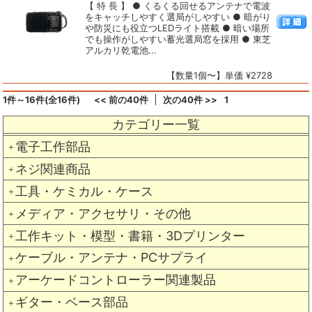
【 特 長 】 ● くるくる回せるアンテナで電波
をキャッチしやすく選局がしやすい ● 暗がり
や防災にも役立つLEDライト搭載 ● 暗い場所
でも操作がしやすい蓄光選局窓を採用 ● 東芝
アルカリ乾電池...
【数量1個〜】単価 ¥2728
1件～16件(全16件)
<< 前の40件
次の40件 >>
1
カテゴリー一覧
電子工作部品
＋
ネジ関連商品
＋
工具・ケミカル・ケース
＋
メディア・アクセサリ・その他
＋
工作キット・模型・書籍・3Dプリンター
＋
ケーブル・アンテナ・PCサプライ
＋
アーケードコントローラー関連製品
＋
ギター・ベース部品
＋