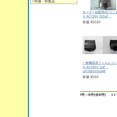
＋
特価・特集品
モーター始動用ACコン
サ AC125V 100μF
単価 ¥2020
一般機器用フィルムコン
サ AC250V 3μF
UP25B305UWF
単価 ¥550
1件～6件(全6件)
<<