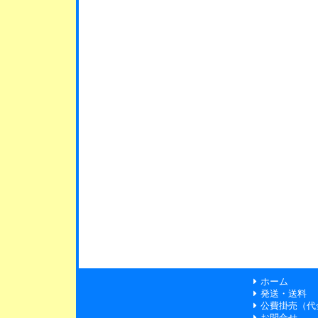
ホーム
発送・送料
公費掛売（代
お問合せ