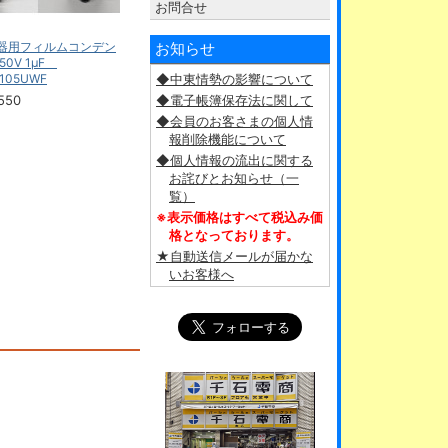
お問合せ
器用フィルムコンデン
お知らせ
250V 1μF
105UWF
◆中東情勢の影響について
550
◆電子帳簿保存法に関して
◆会員のお客さまの個人情
報削除機能について
◆個人情報の流出に関する
お詫びとお知らせ（一
覧）
※表示価格はすべて税込み価
格となっております。
★自動送信メールが届かな
いお客様へ