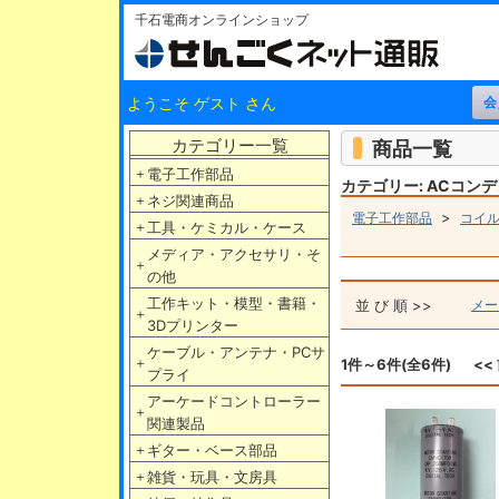
千石電商オンラインショップ
ようこそ ゲスト さん
カテゴリー一覧
商品一覧
＋
電子工作部品
カテゴリー: ACコン
＋
ネジ関連商品
>
電子工作部品
コイ
＋
工具・ケミカル・ケース
メディア・アクセサリ・そ
＋
の他
工作キット・模型・書籍・
並 び 順 >>
メー
＋
3Dプリンター
ケーブル・アンテナ・PCサ
＋
1件～6件(全6件)
<<
プライ
アーケードコントローラー
＋
関連製品
＋
ギター・ベース部品
＋
雑貨・玩具・文房具