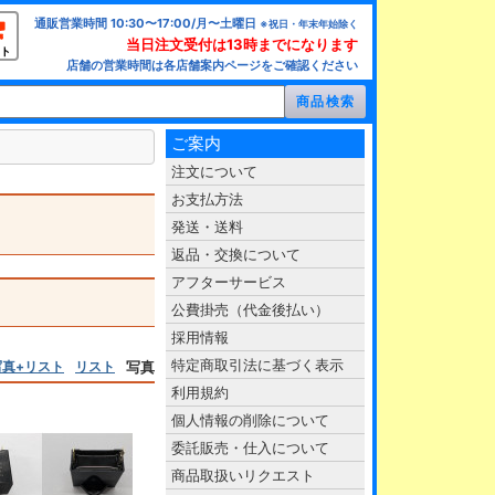
通販営業時間 10:30〜17:00/月〜土曜日
※祝日・年末年始除く
当日注文受付は13時までになります
ト
店舗の営業時間は各店舗案内ページをご確認ください
ご案内
注文について
お支払方法
発送・送料
返品・交換について
アフターサービス
公費掛売（代金後払い）
採用情報
特定商取引法に基づく表示
写真+リスト
リスト
写真
利用規約
個人情報の削除について
委託販売・仕入について
商品取扱いリクエスト