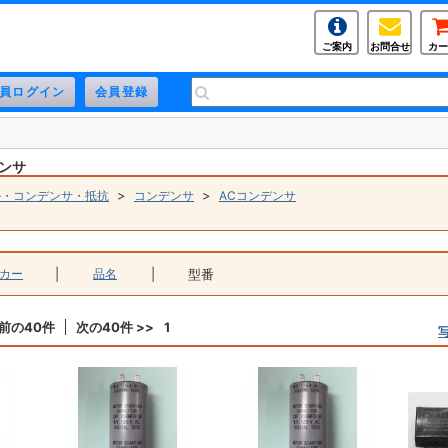
ご案内
お問合せ
カー
デンサ
>
>
ル・コンデンサ・抵抗
コンデンサ
ACコンデンサ
カー
|
品名
|
型番
 前の40件
次の40件 >>
1