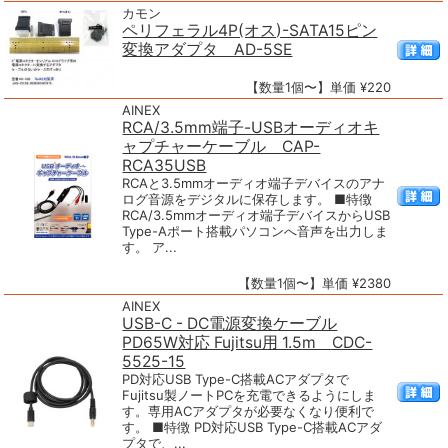
カモン
ペリフェラル4P(オス)-SATA15ピン
変換アダプタ AD-5SE
【数量1個〜】単価 ¥220
AINEX
RCA/3.5mm端子-USBオーディオキ
ャプチャーケーブル CAP-
RCA35USB
RCAと3.5mmオーディオ端子デバイスのアナ
ログ音源をデジタルに保存します。 ■特徴
RCA/3.5mmオーディオ端子デバイスからUSB
Type-Aポート搭載パソコンへ音声を出力しま
す。 ア...
【数量1個〜】単価 ¥2380
AINEX
USB-C - DC電源変換ケーブル
PD65W対応 Fujitsu用 1.5m CDC-
5525-15
PD対応USB Type-C搭載ACアダプタで
Fujitsu製ノートPCを充電できるようにしま
す。専用ACアダプタが必要なくなり便利で
す。 ■特徴 PD対応USB Type-C搭載ACアダ
プタで、...