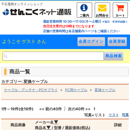
千石電商オンラインショップ
ご案内
お問合せ
カート
通販営業時間 10:30〜17:00/月〜土曜日
※祝日・年末年始除く
当日注文受付は13時までになります
店舗の営業時間は各店舗案内ページをご確認ください
ようこそ ゲスト さん
商品一覧
カテゴリー: 変換ケーブル
>
>
ケーブル・アンテナ・PCサプライ
PC用ケーブル
変換ケーブル
1件～19件(全19件)
<< 前の40件
次の40件 >>
1
写真+リスト
リスト
写真
▼
メーカー名
商品画像
詳細
▼
商品名
/ 型番 / 通販価格(税込)