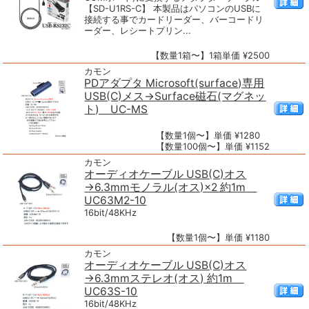
【SD-U1RS-C】 本製品はパソコンのUSBに
接続する事でカードリーダー、バーコードリ
ーダー、レシートプリン...
【数量1箱〜】1箱単価 ¥2500
カモン
PDアダプタ Microsoft(surface)専用
USB(C)メス→Surface磁石(マグネッ
ト) UC-MS
【数量1個〜】単価 ¥1280
【数量100個〜】単価 ¥1152
カモン
オーディオケーブル USB(C)オス
→6.3mmモノラル(オス)×2 約1m
UC63M2-10
16bit/48KHz
【数量1個〜】単価 ¥1180
カモン
オーディオケーブル USB(C)オス
→6.3mmステレオ(オス) 約1m
UC63S-10
16bit/48KHz