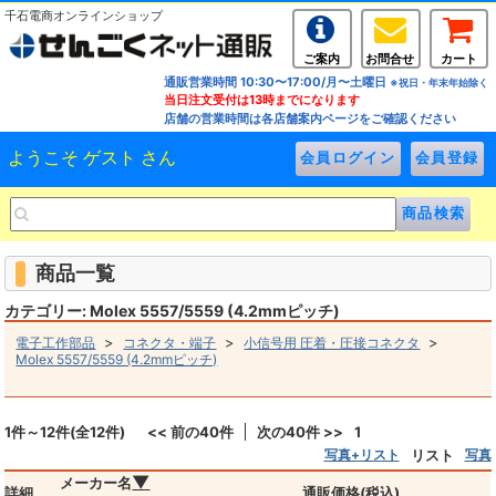
千石電商オンラインショップ
ご案内
お問合せ
カート
通販営業時間 10:30〜17:00/月〜土曜日
※祝日・年末年始除く
当日注文受付は13時までになります
店舗の営業時間は各店舗案内ページをご確認ください
ようこそ ゲスト さん
商品一覧
カテゴリー: Molex 5557/5559 (4.2mmピッチ)
>
>
>
電子工作部品
コネクタ・端子
小信号用 圧着・圧接コネクタ
Molex 5557/5559 (4.2mmピッチ)
1件～12件(全12件)
<< 前の40件
次の40件 >>
1
写真+リスト
リスト
写真
▼
メーカー名
詳細
通販価格(税込)