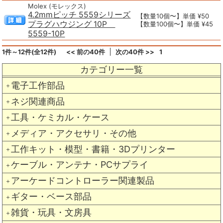
Molex (モレックス)
4.2mmピッチ 5559シリーズ
【数量10個〜】単価 ¥50
プラグハウジング 10P
【数量100個〜】単価 ¥45
5559-10P
1件～12件(全12件)
<< 前の40件
次の40件 >>
1
カテゴリー一覧
電子工作部品
＋
ネジ関連商品
＋
工具・ケミカル・ケース
＋
メディア・アクセサリ・その他
＋
工作キット・模型・書籍・3Dプリンター
＋
ケーブル・アンテナ・PCサプライ
＋
アーケードコントローラー関連製品
＋
ギター・ベース部品
＋
雑貨・玩具・文房具
＋