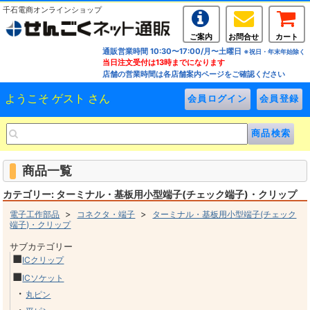
千石電商オンラインショップ
ご案内
お問合せ
カート
通販営業時間 10:30〜17:00/月〜土曜日
※祝日・年末年始除く
当日注文受付は13時までになります
店舗の営業時間は各店舗案内ページをご確認ください
ようこそ ゲスト さん
商品一覧
カテゴリー: ターミナル・基板用小型端子(チェック端子)・クリップ
>
>
電子工作部品
コネクタ・端子
ターミナル・基板用小型端子(チェック
端子)・クリップ
サブカテゴリー
■
ICクリップ
■
ICソケット
・
丸ピン