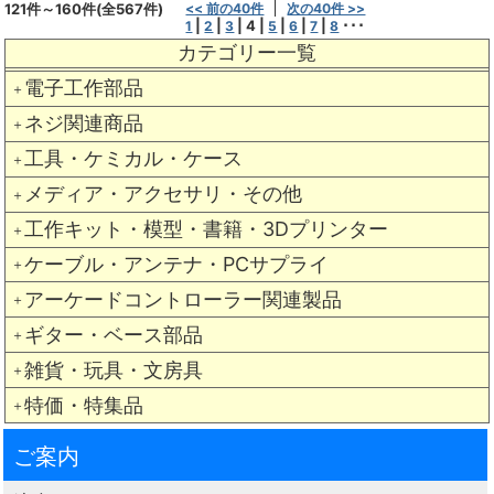
121件～160件(全567件)
<< 前の40件
次の40件 >>
|
|
|
4
|
|
|
|
･･･
1
2
3
5
6
7
8
カテゴリー一覧
電子工作部品
＋
ネジ関連商品
＋
工具・ケミカル・ケース
＋
メディア・アクセサリ・その他
＋
工作キット・模型・書籍・3Dプリンター
＋
ケーブル・アンテナ・PCサプライ
＋
アーケードコントローラー関連製品
＋
ギター・ベース部品
＋
雑貨・玩具・文房具
＋
特価・特集品
＋
ご案内