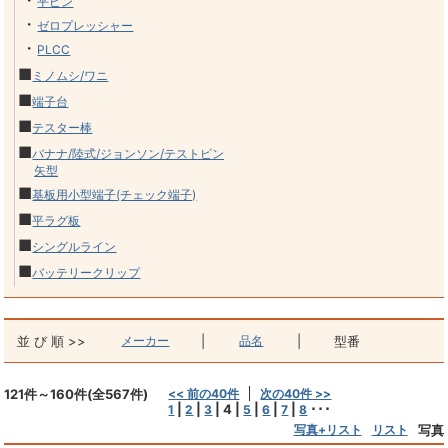
・
平ピン
・
ゼロプレッシャー
・
PLCC
■
ミノムシ/ワニ
■
端子台
■
テスター棒
■
バナナ/陸式/ジョンソン/テストピン/
矢型
■
基板用小型端子(チェック端子)
■
平ラグ板
■
シングルライン
■
バッテリークリップ
並 び 順 >>
メーカー
|
品名
|
型番
121件～160件(全567件)
<< 前の40件
次の40件 >>
|
|
|
4
|
|
|
|
･･･
1
2
3
5
6
7
8
写真+リスト
リスト
写真