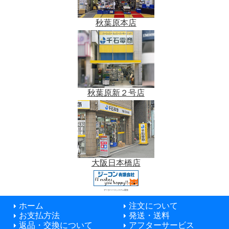
秋葉原本店
秋葉原新２号店
大阪日本橋店
データベースシステム開発
ホーム
注文について
お支払方法
発送・送料
返品・交換について
アフターサービス