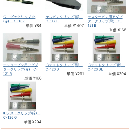
ワニグチクリップ 小
ケルビンクリップ(黒)
テスターピン用アダプ
(赤) C-116R
C-117 B
タークリップ(黒) C-
単価 ¥84
単価 ¥1407
121 B
単価 ¥168
テスターピン用アダプ
ICテストクリップ(黒)
ICテストクリップ(青)
タークリップ(赤) C-
C-126 B
C-126 BL
121 R
単価 ¥291
単価 ¥294
単価 ¥168
ICテストクリップ(緑)
C-126 G
単価 ¥294