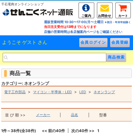
千石電商オンラインショップ
ご案内
お問合せ
カート
通販営業時間 10:30〜17:00/月〜土曜日
※祝日・年末年始除く
当日注文受付は13時までになります
店舗の営業時間は各店舗案内ページをご確認ください
ようこそ ゲスト さん
商品一覧
カテゴリー: ネオンランプ
>
>
>
電子工作部品
マイコン・半導体・LED
LED
ネオンランプ
並 び 順 >>
メーカー
|
品名
|
型番
1件～38件(全38件)
<< 前の40件
次の40件 >>
1