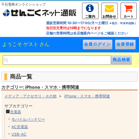
千石電商オンラインショップ
ご案内
お問合せ
カート
通販営業時間 10:30〜17:00/月〜土曜日
※祝日・年末年始除く
当日注文受付は13時までになります
店舗の営業時間は各店舗案内ページをご確認ください
ようこそ ゲスト さん
商品一覧
カテゴリー: iPhone・スマホ・携帯関連
>
メディア・アクセサリ・その他
iPhone・スマホ・携帯関連
サブカテゴリー
■
充電器
・
モバイルバッテリー
・
AC充電器
・
USB-AC