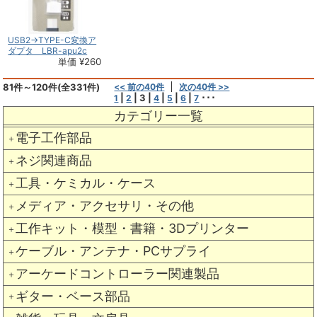
USB2→TYPE-C変換ア
ダプタ LBR-apu2c
単価 ¥260
81件～120件(全331件)
<< 前の40件
次の40件 >>
|
|
3
|
|
|
|
･･･
1
2
4
5
6
7
カテゴリー一覧
電子工作部品
＋
ネジ関連商品
＋
工具・ケミカル・ケース
＋
メディア・アクセサリ・その他
＋
工作キット・模型・書籍・3Dプリンター
＋
ケーブル・アンテナ・PCサプライ
＋
アーケードコントローラー関連製品
＋
ギター・ベース部品
＋