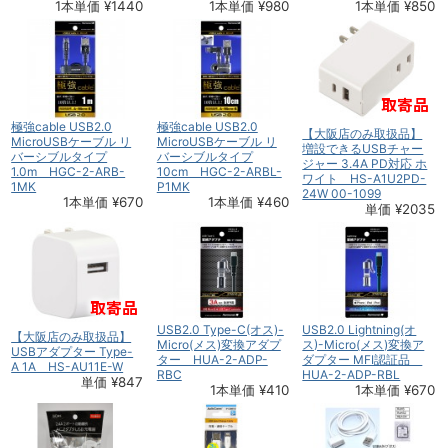
1本単価 ¥1440
1本単価 ¥980
1本単価 ¥850
極強cable USB2.0
極強cable USB2.0
【大阪店のみ取扱品】
MicroUSBケーブル リ
MicroUSBケーブル リ
増設できるUSBチャー
バーシブルタイプ
バーシブルタイプ
ジャー 3.4A PD対応 ホ
1.0m HGC-2-ARB-
10cm HGC-2-ARBL-
ワイト HS-A1U2PD-
1MK
P1MK
24W 00-1099
1本単価 ¥670
1本単価 ¥460
単価 ¥2035
USB2.0 Type-C(オス)-
USB2.0 Lightning(オ
【大阪店のみ取扱品】
Micro(メス)変換アダプ
ス)-Micro(メス)変換ア
USBアダプター Type-
ター HUA-2-ADP-
ダプター MFI認証品
A 1A HS-AU11E-W
RBC
HUA-2-ADP-RBL
単価 ¥847
1本単価 ¥410
1本単価 ¥670