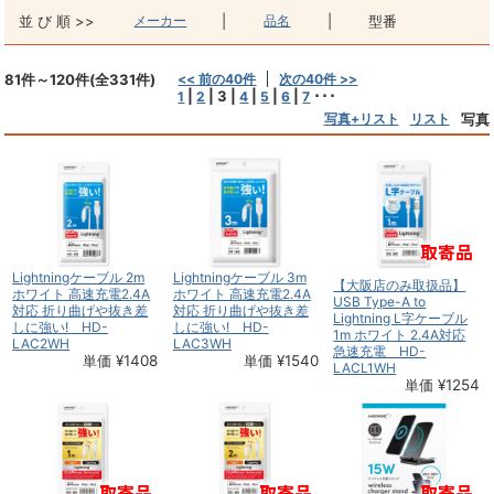
並 び 順 >>
メーカー
|
品名
|
型番
81件～120件(全331件)
<< 前の40件
次の40件 >>
|
|
3
|
|
|
|
･･･
1
2
4
5
6
7
写真+リスト
リスト
写真
Lightningケーブル 2m
Lightningケーブル 3m
【大阪店のみ取扱品】
ホワイト 高速充電2.4A
ホワイト 高速充電2.4A
USB Type-A to
対応 折り曲げや抜き差
対応 折り曲げや抜き差
Lightning L字ケーブル
しに強い! HD-
しに強い! HD-
1m ホワイト 2.4A対応
LAC2WH
LAC3WH
急速充電 HD-
単価 ¥1408
単価 ¥1540
LACL1WH
単価 ¥1254