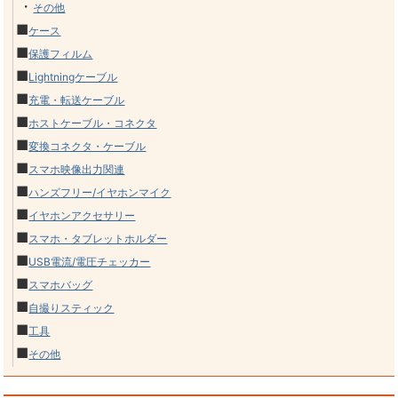
・
その他
■
ケース
■
保護フィルム
■
Lightningケーブル
■
充電・転送ケーブル
■
ホストケーブル・コネクタ
■
変換コネクタ・ケーブル
■
スマホ映像出力関連
■
ハンズフリー/イヤホンマイク
■
イヤホンアクセサリー
■
スマホ・タブレットホルダー
■
USB電流/電圧チェッカー
■
スマホバッグ
■
自撮りスティック
■
工具
■
その他