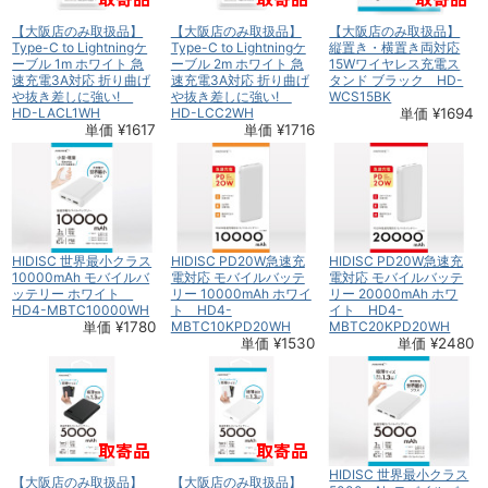
【大阪店のみ取扱品】
【大阪店のみ取扱品】
【大阪店のみ取扱品】
Type-C to Lightningケ
Type-C to Lightningケ
縦置き・横置き両対応
ーブル 1m ホワイト 急
ーブル 2m ホワイト 急
15Wワイヤレス充電ス
速充電3A対応 折り曲げ
速充電3A対応 折り曲げ
タンド ブラック HD-
や抜き差しに強い!
や抜き差しに強い!
WCS15BK
HD-LACL1WH
HD-LCC2WH
単価 ¥1694
単価 ¥1617
単価 ¥1716
HIDISC 世界最小クラス
HIDISC PD20W急速充
HIDISC PD20W急速充
10000mAh モバイルバ
電対応 モバイルバッテ
電対応 モバイルバッテ
ッテリー ホワイト
リー 10000mAh ホワイ
リー 20000mAh ホワ
HD4-MBTC10000WH
ト HD4-
イト HD4-
単価 ¥1780
MBTC10KPD20WH
MBTC20KPD20WH
単価 ¥1530
単価 ¥2480
HIDISC 世界最小クラス
【大阪店のみ取扱品】
【大阪店のみ取扱品】