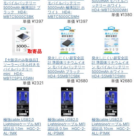
5000mAh モバイルバ
モバイルバッテリー
モバイルバッテリー
ッテリー ホワイト
5000mAh 極薄設計 ブ
5000mAh 極薄設計 ホ
HD4-MBTC5000WH
ラック HD4-
ワイト HD4-
単価 ¥1380
MBTC5000CSBK
MBTC5000CSWH
単価 ¥1397
単価 ¥1397
発火しにくい超安全設
発火しにくい超安全設
【大阪店のみ取扱品】
計 準固体リチウムイオ
計 準固体リチウムイオ
ソーラーパネル付きモ
ン モバイルバッテリー
ン モバイルバッテリー
バイルバッテリー
5000mAh ブラック
5000mAh ホワイト
mini HD4-
HD4-SSMBTC5BK
HD4-SSMBTC5WH
MBTCSP1L05WH
単価 ¥2680
単価 ¥2680
単価 ¥2321
極強cable USB2.0
極強cable USB2.0
極強cable USB2.0
Lightningケーブル MFI
Lightningケーブル MFI
Lightningケーブル MFI
認証品 1.0m HGC-2-
認証品 0.5m HGC-2-
認証品 10cm HGC-2-
AL-1MK
AL-P5MK
ALL-P1MK