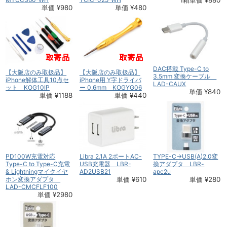
単価 ¥980
単価 ¥480
DAC搭載 Type-C to
【大阪店のみ取扱品】
【大阪店のみ取扱品】
3.5mm 変換ケーブル
iPhone解体工具10点セ
iPhone用 Y字ドライバ
LAD-CAUX
ット KOG10IP
ー 0.6mm KOGYG06
単価 ¥840
単価 ¥1188
単価 ¥440
PD100W充電対応
Libra 2.1A 2ポートAC-
TYPE-C→USB(A)2.0変
Type-C to Type-C充電
USB充電器 LBR-
換アダプタ LBR-
& Lightningマイクイヤ
AD2USB21
apc2u
ホン変換アダプタ
単価 ¥610
単価 ¥280
LAD-CMCFLF100
単価 ¥2980