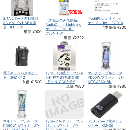
2.4A 2ポート自動識別
iPod/iPhone用 ドック
【大阪店のみ取扱品】
ACアダプタUSB充電
ケーブル 1m IPOD-A
AudioComm Lightning
器 IFD-001
1本単価 ¥200
ケーブル 3m IP-
単価 ¥900
C30NH-W
単価 ¥2222
電工キャンバスポケッ
Type-C 分岐ケーブル 4
マルチケーブルケース
ト JND-712
台同時充電(充電専用)
PD60W ブラック JT-
単価 ¥1500
JT-4IN1CC05-BK
MTCCS60-BK
単価 ¥980
単価 ¥980
マルチケーブルケース
Type-C to iOSケーブル
USB Type-C電源チェ
PD60W ホワイト JT-
25cm ホワイト JT-
ッカー KM-09
MTCCS60-WH
TCIC-025-WH
1箱単価 ¥880