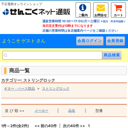
千石電商オンラインショップ
ご案内
お問合せ
カート
通販営業時間 10:30〜17:00/月〜土曜日
※祝日・年末年始除く
当日注文受付は13時までになります
店舗の営業時間は各店舗案内ページをご確認ください
ようこそ ゲスト さん
商品一覧
カテゴリー: ストリングロック
>
ギター・ベース部品
ストリングロック
並 び 順 >>
メーカー
|
品名
|
型番
1件～2件(全2件)
<< 前の40件
次の40件 >>
1