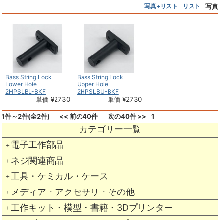
写真+リスト
リスト
写真
Bass String Lock
Bass String Lock
Lower Hole
Upper Hole
2HPSLBL-BKF
2HPSLBU-BKF
単価 ¥2730
単価 ¥2730
1件～2件(全2件)
<< 前の40件
次の40件 >>
1
カテゴリー一覧
電子工作部品
＋
ネジ関連商品
＋
工具・ケミカル・ケース
＋
メディア・アクセサリ・その他
＋
工作キット・模型・書籍・3Dプリンター
＋