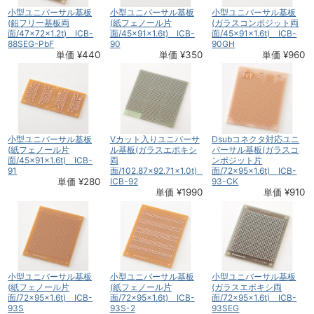
小型ユニバーサル基板
小型ユニバーサル基板
小型ユニバーサル基板
(鉛フリー基板両
(紙フェノール片
(ガラスコンポジット両
面/47×72×1.2t) ICB-
面/45×91×1.6t) ICB-
面/45×91×1.6t) ICB-
88SEG-PbF
90
90GH
単価 ¥440
単価 ¥350
単価 ¥960
小型ユニバーサル基板
Vカット入りユニバーサ
Dsubコネクタ対応ユニ
(紙フェノール片
ル基板(ガラスエポキシ
バーサル基板(ガラスコ
面/45×91×1.6t) ICB-
両
ンポジット片
91
面/102.87×92.71×1.0t)
面/72×95×1.6t) ICB-
単価 ¥280
ICB-92
93-CK
単価 ¥1990
単価 ¥910
小型ユニバーサル基板
小型ユニバーサル基板
小型ユニバーサル基板
(紙フェノール片
(紙フェノール片
(ガラスエポキシ両
面/72×95×1.6t) ICB-
面/72×95×1.6t) ICB-
面/72×95×1.6t) ICB-
93S
93S-2
93SEG