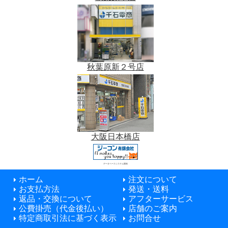
秋葉原新２号店
大阪日本橋店
データベースシステム開発
ホーム
注文について
お支払方法
発送・送料
返品・交換について
アフターサービス
公費掛売（代金後払い）
店舗のご案内
特定商取引法に基づく表示
お問合せ