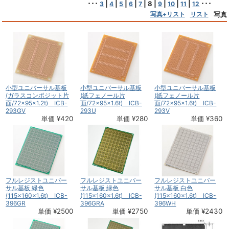
･･･
|
|
|
|
|
8
|
|
|
|
･･･
3
4
5
6
7
9
10
11
12
写真+リスト
リスト
写真
小型ユニバーサル基板
小型ユニバーサル基板
小型ユニバーサル基板
(ガラスコンポジット片
(紙フェノール片
(紙フェノール片
面/72×95×1.2t) ICB-
面/72×95×1.6t) ICB-
面/72×95×1.6t) ICB-
293GV
293U
293V
単価 ¥420
単価 ¥280
単価 ¥360
フルレジストユニバー
フルレジストユニバー
フルレジストユニバー
サル基板 緑色
サル基板 緑色
サル基板 白色
(115×160×1.6t) ICB-
(115×160×1.6t) ICB-
(115×160×1.6t) ICB-
396GR
396GRA
396WH
単価 ¥2500
単価 ¥2750
単価 ¥2430