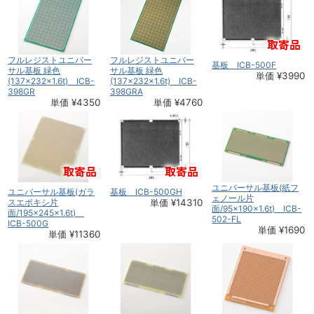
フルレジストユニバー
フルレジストユニバー
基板 ICB-500F
サル基板 緑色
サル基板 緑色
単価 ¥3990
(137×232×1.6t) ICB-
(137×232×1.6t) ICB-
398GR
398GRA
単価 ¥4350
単価 ¥4760
ユニバーサル基板(紙フ
ユニバーサル基板(ガラ
基板 ICB-500GH
ェノール片
スエポキシ片
単価 ¥14310
面/95×190×1.6t) ICB-
面/195×245×1.6t)
502-FL
ICB-500G
単価 ¥1690
単価 ¥11360