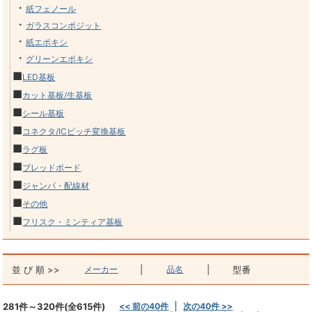
・
紙フェノール
・
ガラスコンポジット
・
紙エポキシ
・
グリーンエポキシ
■
LED基板
■
カット基板/生基板
■
シール基板
■
コネクタ/ICピッチ変換基板
■
ラグ板
■
ブレッドボード
■
ジャンパ・配線材
■
その他
■
フリスク・ミンティア基板
並 び 順 >>
メーカー
|
品名
|
型番
281件～320件(全615件)
<< 前の40件
次の40件 >>