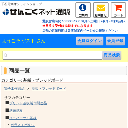
千石電商オンラインショップ
ご案内
お問合せ
カート
通販営業時間 10:30〜17:00/月〜土曜日
※祝日・年末年始除く
当日注文受付は13時までになります
店舗の営業時間は各店舗案内ページをご確認ください
ようこそ ゲスト さん
商品一覧
カテゴリー: 基板・ブレッドボード
>
電子工作部品
基板・ブレッドボード
サブカテゴリー
■
プリント基板製作関連品
■
感光基板
■
ユニバーサル基板
・
ガラスエポキシ