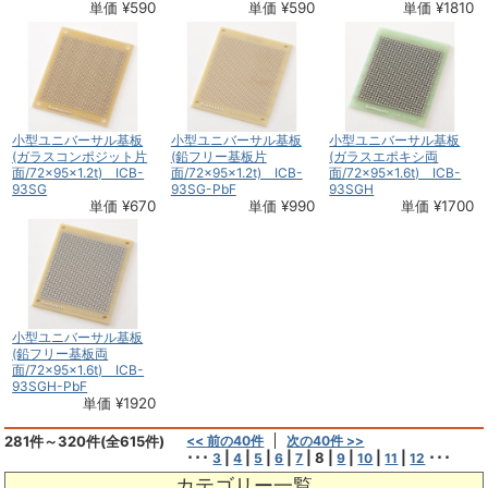
単価 ¥590
単価 ¥590
単価 ¥1810
小型ユニバーサル基板
小型ユニバーサル基板
小型ユニバーサル基板
(ガラスコンポジット片
(鉛フリー基板片
(ガラスエポキシ両
面/72×95×1.2t) ICB-
面/72×95×1.2t) ICB-
面/72×95×1.6t) ICB-
93SG
93SG-PbF
93SGH
単価 ¥670
単価 ¥990
単価 ¥1700
小型ユニバーサル基板
(鉛フリー基板両
面/72×95×1.6t) ICB-
93SGH-PbF
単価 ¥1920
281件～320件(全615件)
<< 前の40件
次の40件 >>
･･･
|
|
|
|
|
8
|
|
|
|
･･･
3
4
5
6
7
9
10
11
12
カテゴリー一覧