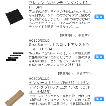
フレキシブルサンディングパッド1
H-FSP1
アコギのボディサイドの研磨にぴったり!こち
らも日本人ルシアーの方のアイデアと協力の
もと商品化をしました。 側板の緩やかなRに
もパッドがフィット、ほとんどのアコギのボ
ディサイドを研磨できるサイズ。 ...
【数量1個〜】単価 ¥550
HOSCO/SCUD
GrooBar ナットスロットアシストツ
ール H-GB4
GrooBar ™ (グルーバー)はナット溝加工の際
に指板側に置いて削るだけでナット溝の深さ
を正確に削ることができるツールです。 12.5
× 80mm / ステンレス H=0.065” (1.6...
【数量1個〜】単価 ¥2200
HOSCO/SCUD
センターストリップ飾り加工用サン
ディングブロック 三角 / かまぼこ形
状 H-MSB1
アコースティックギター裏板に取り付けられ
る補強材「センターストリップ」に飾り加工
を施すための専用工具です。 本体四隅に設け