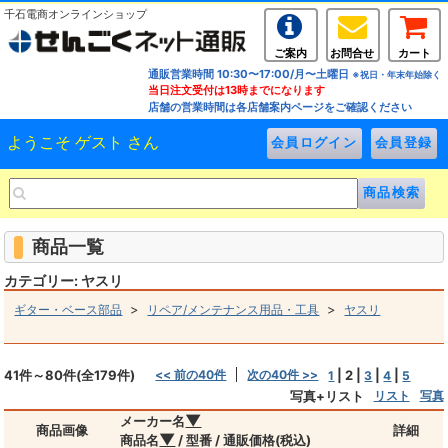
千石電商オンラインショップ
ご案内
お問合せ
カート
通販営業時間 10:30〜17:00/月〜土曜日
※祝日・年末年始除く
当日注文受付は13時までになります
店舗の営業時間は各店舗案内ページをご確認ください
ようこそ ゲスト さん
商品一覧
カテゴリー: ヤスリ
>
>
ギター・ベース部品
リペア/メンテナンス用品・工具
ヤスリ
41件～80件(全179件)
<< 前の40件
次の40件 >>
|
2
|
|
|
1
3
4
5
写真+リスト
リスト
写真
▼
メーカー名
商品画像
詳細
▼
商品名
/ 型番 / 通販価格(税込)