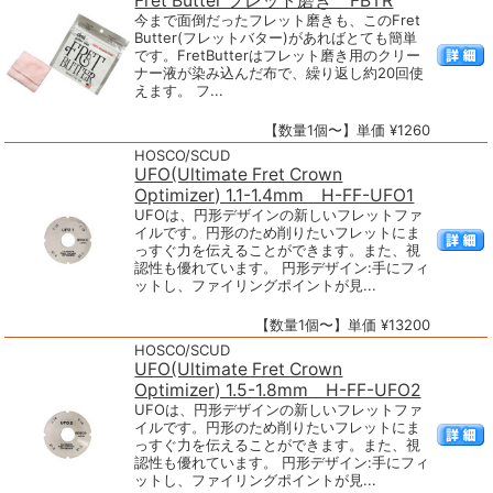
Fret Butter フレット磨き FBTR
今まで面倒だったフレット磨きも、このFret
Butter(フレットバター)があればとても簡単
です。FretButterはフレット磨き用のクリー
ナー液が染み込んだ布で、繰り返し約20回使
えます。 フ...
【数量1個〜】単価 ¥1260
HOSCO/SCUD
UFO(Ultimate Fret Crown
Optimizer) 1.1-1.4mm H-FF-UFO1
UFOは、円形デザインの新しいフレットファ
イルです。円形のため削りたいフレットにま
っすぐ力を伝えることができます。また、視
認性も優れています。 円形デザイン:手にフィ
ットし、ファイリングポイントが見...
【数量1個〜】単価 ¥13200
HOSCO/SCUD
UFO(Ultimate Fret Crown
Optimizer) 1.5-1.8mm H-FF-UFO2
UFOは、円形デザインの新しいフレットファ
イルです。円形のため削りたいフレットにま
っすぐ力を伝えることができます。また、視
認性も優れています。 円形デザイン:手にフィ
ットし、ファイリングポイントが見...