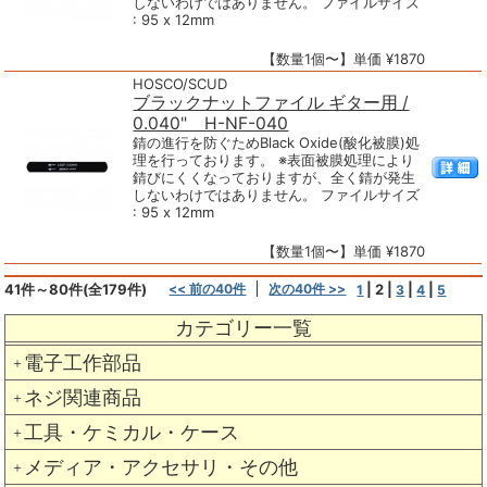
しないわけではありません。 ファイルサイズ
: 95 x 12mm
【数量1個〜】単価 ¥1870
HOSCO/SCUD
ブラックナットファイル ギター用 /
0.040" H-NF-040
錆の進行を防ぐためBlack Oxide(酸化被膜)処
理を行っております。 ※表面被膜処理により
錆びにくくなっておりますが、全く錆が発生
しないわけではありません。 ファイルサイズ
: 95 x 12mm
【数量1個〜】単価 ¥1870
41件～80件(全179件)
<< 前の40件
次の40件 >>
|
2
|
|
|
1
3
4
5
カテゴリー一覧
電子工作部品
＋
ネジ関連商品
＋
工具・ケミカル・ケース
＋
メディア・アクセサリ・その他
＋