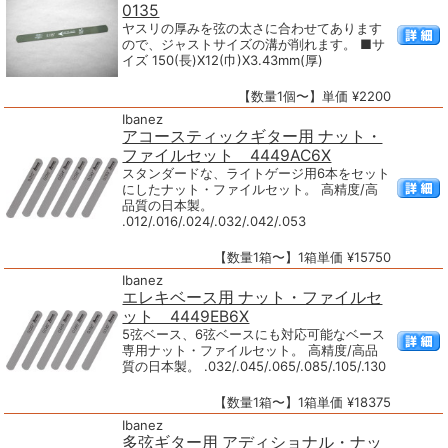
0135
ヤスリの厚みを弦の太さに合わせてあります
ので、ジャストサイズの溝が削れます。 ■サ
イズ 150(長)X12(巾)X3.43mm(厚)
【数量1個〜】単価 ¥2200
Ibanez
アコースティックギター用 ナット・
ファイルセット 4449AC6X
スタンダードな、ライトゲージ用6本をセット
にしたナット・ファイルセット。 高精度/高
品質の日本製。
.012/.016/.024/.032/.042/.053
【数量1箱〜】1箱単価 ¥15750
Ibanez
エレキベース用 ナット・ファイルセ
ット 4449EB6X
5弦ベース、6弦ベースにも対応可能なベース
専用ナット・ファイルセット。 高精度/高品
質の日本製。 .032/.045/.065/.085/.105/.130
【数量1箱〜】1箱単価 ¥18375
Ibanez
多弦ギター用 アディショナル・ナッ