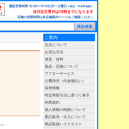
通販営業時間 10:30〜17:00/月〜土曜日
※祝日・年末年始除く
当日注文受付は13時までになります
ト
店舗の営業時間は各店舗案内ページをご確認ください
ご案内
注文について
お支払方法
発送・送料
返品・交換について
アフターサービス
公費掛売（代金後払い）
採用情報
特定商取引法に基づく表示
利用規約
個人情報の削除について
委託販売・仕入について
商品取扱いリクエスト
･･