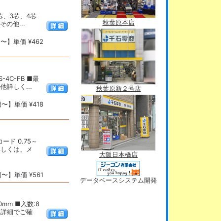
2芯、3芯、4芯
秋葉原本店
その他...
〜】単価 ¥462
4C-FB ■最
他詳しく...
秋葉原新２号店
〜】単価 ¥418
ド 0.75～
他詳しくは、メ
大阪日本橋店
〜】単価 ¥561
データベースシステム開発
0mm ■入数:8
品詳細でご確