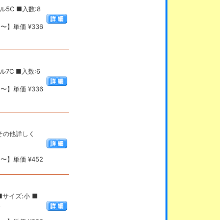
5C ■入数:8
〜】単価 ¥336
7C ■入数:6
〜】単価 ¥336
 ※その他詳しく
〜】単価 ¥452
■サイズ:小 ■
。