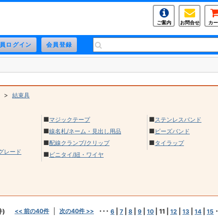
ご案内
お問合せ
カー
>
結束具
■
■
マジックテープ
ステンレスバンド
■
■
線名札/ネーム・見出し用品
ビーズバンド
■
■
配線クランプ/クリップ
タイラップ
グレード
■
ビニタイ/紐・ワイヤ
件)
<< 前の40件
次の40件 >>
･･･
|
|
|
|
|
11
|
|
|
|
･
6
7
8
9
10
12
13
14
15