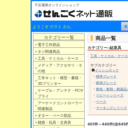
千石電商オンラインショップ
ようこそ ゲスト さん
カテゴリー一覧
商品一覧
＋
電子工作部品
カテゴリー: 結束具
＋
ネジ関連商品
工具・ケミカル・ケース
＋
工具・ケミカル・ケース
メディア・アクセサリ・そ
サブカテゴリー
＋
■
インシュロック
の他
・
標準グレード
工作キット・模型・書籍・
＋
・
耐候グレード
3Dプリンター
・
耐候・耐熱・耐薬品
ケーブル・アンテナ・PCサ
＋
・
リピートシリーズ
プライ
・
ベース
アーケードコントローラー
＋
・
マーキングシリーズ
関連製品
＋
ギター・ベース部品
＋
雑貨・玩具・文房具
401件～440件(全645